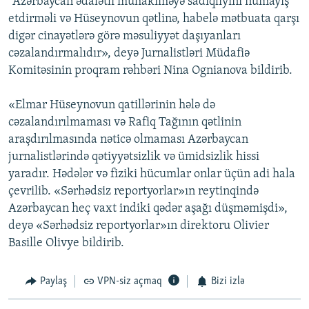
"Azərbaycan ədalətli mühakiməyə sadiqliyini nümayiş
etdirməli və Hüseynovun qətlinə, habelə mətbuata qarşı
digər cinayətlərə görə məsuliyyət daşıyanları
cəzalandırmalıdır», deyə Jurnalistləri Müdafiə
Komitəsinin proqram rəhbəri Nina Ognianova bildirib.
«Elmar Hüseynovun qatillərinin hələ də
cəzalandırılmaması və Rafiq Tağının qətlinin
araşdırılmasında nəticə olmaması Azərbaycan
jurnalistlərində qətiyyətsizlik və ümidsizlik hissi
yaradır. Hədələr və fiziki hücumlar onlar üçün adi hala
çevrilib. «Sərhədsiz reportyorlar»ın reytinqində
Azərbaycan heç vaxt indiki qədər aşağı düşməmişdi»,
deyə «Sərhədsiz reportyorlar»ın direktoru Olivier
Basille Olivye bildirib.
Paylaş
VPN-siz açmaq
Bizi izlə