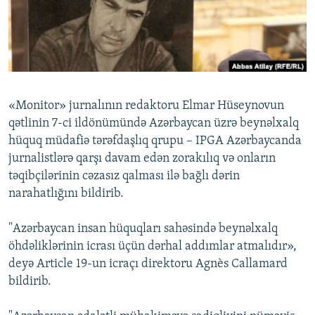
İNFOQRAFIKA
AZƏRBAYCAN ƏDƏBIYYATI KITABXANASI
MISSIYAMIZ
BIZI IZLƏ
KARIKATURA
İSLAM VƏ DEMOKRATIYA
PEŞƏ ETIKASI VƏ JURNALISTIKA STANDARTLARIMIZ
İZ - MƏDƏNIYYƏT PROQRAMI
MATERIALLARIMIZDAN ISTIFADƏ
AZADLIQRADIOSU MOBIL TELEFONUNUZDA
RFE/RL-in bütün saytları
«Monitor» jurnalının redaktoru Elmar Hüseynovun
BIZIMLƏ ƏLAQƏ
qətlinin 7-ci ildönümündə Azərbaycan üzrə beynəlxalq
XƏBƏR BÜLLETENLƏRIMIZ
hüquq müdafiə tərəfdaşlıq qrupu – IPGA Azərbaycanda
jurnalistlərə qarşı davam edən zorakılıq və onların
təqibçilərinin cəzasız qalması ilə bağlı dərin
narahatlığını bildirib.
"Azərbaycan insan hüquqları sahəsində beynəlxalq
öhdəliklərinin icrası üçün dərhal addımlar atmalıdır»,
deyə Article 19-un icraçı direktoru Agnès Callamard
bildirib.