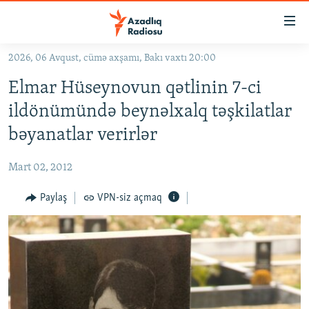
Keçid
linkləri
Əsas
2026, 06 Avqust, cümə axşamı, Bakı vaxtı 20:00
məzmuna
GÜNDƏM
Elmar Hüseynovun qətlinin 7-ci
qayıt
#İZAHLA
Əsas
ildönümündə beynəlxalq təşkilatlar
KORRUPSIOMETR
naviqasiyaya
bəyanatlar verirlər
qayıt
#ƏSLINDƏ
Axtarışa
Mart 02, 2012
FƏRQƏ BAX
keç
QANUNI DOĞRU
Paylaş
VPN-siz açmaq
ARAŞDIRMA
MULTIMEDIA
RADIO ARXIV
VIDEO
HAQQIMIZDA
FOTOQALEREYA
OXU ZALI