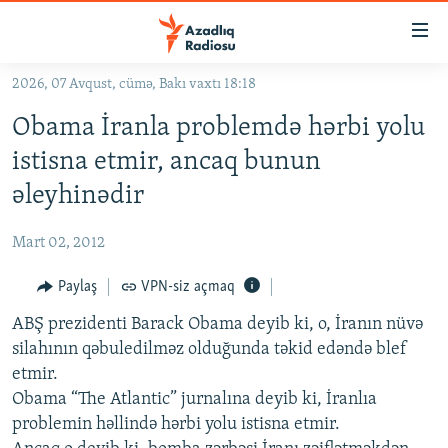
Keçid
linkləri
Əsas
2026, 07 Avqust, cümə, Bakı vaxtı 18:18
məzmuna
GÜNDƏM
Obama İranla problemdə hərbi yolu
qayıt
#İZAHLA
Əsas
istisna etmir, ancaq bunun
KORRUPSIOMETR
naviqasiyaya
əleyhinədir
qayıt
#ƏSLINDƏ
Axtarışa
Mart 02, 2012
FƏRQƏ BAX
keç
QANUNI DOĞRU
Paylaş
VPN-siz açmaq
ARAŞDIRMA
ABŞ prezidenti Barack Obama deyib ki, o, İranın nüvə
silahının qəbuledilməz olduğunda təkid edəndə blef
MULTIMEDIA
etmir.
RADIO ARXIV
VIDEO
Obama “The Atlantic” jurnalına deyib ki, İranlıa
problemin həllində hərbi yolu istisna etmir.
HAQQIMIZDA
FOTOQALEREYA
OXU ZALI