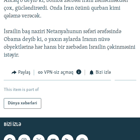
Ancaq o deyib ki, bomba zərbəsi İranı zəiflətməkdən
İNFOQRAFIKA
AZƏRBAYCAN ƏDƏBIYYATI KITABXANASI
MISSIYAMIZ
çox, gücləndirərdi. Onda İran özünü qurban kimi
BIZI IZLƏ
qələmə verəcək.
KARIKATURA
İSLAM VƏ DEMOKRATIYA
PEŞƏ ETIKASI VƏ JURNALISTIKA STANDARTLARIMIZ
İZ - MƏDƏNIYYƏT PROQRAMI
MATERIALLARIMIZDAN ISTIFADƏ
İsrailin baş naziri Netanyahunun səfəri ərəfəsində
Obama deyib ki, o yaxın aylarda İranın nüvə
AZADLIQRADIOSU MOBIL TELEFONUNUZDA
RFE/RL-in bütün saytları
obyektlərinə hər hansı bir zərbədən İsrailin çəkinməsini
BIZIMLƏ ƏLAQƏ
istəyir.
XƏBƏR BÜLLETENLƏRIMIZ
Paylaş
VPN-siz açmaq
Bizi izlə
This item is part of
Dünya xəbərləri
BIZI IZLƏ