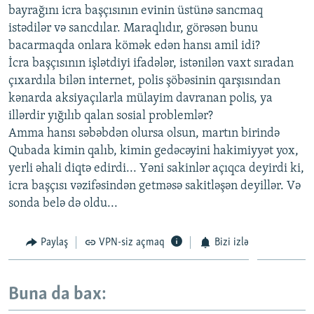
bayrağını icra başçısının evinin üstünə sancmaq
istədilər və sancdılar. Maraqlıdır, görəsən bunu
bacarmaqda onlara kömək edən hansı amil idi?
İcra başçısının işlətdiyi ifadələr, istənilən vaxt sıradan
çıxardıla bilən internet, polis şöbəsinin qarşısından
kənarda aksiyaçılarla mülayim davranan polis, ya
illərdir yığılıb qalan sosial problemlər?
Amma hansı səbəbdən olursa olsun, martın birində
Qubada kimin qalıb, kimin gedəcəyini hakimiyyət yox,
yerli əhali diqtə edirdi... Yəni sakinlər açıqca deyirdi ki,
icra başçısı vəzifəsindən getməsə sakitləşən deyillər. Və
sonda belə də oldu...
Paylaş
VPN-siz açmaq
Bizi izlə
Buna da bax: