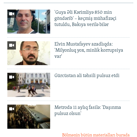
'Guya Əli Kərimliyə 850 min
göndərib' – keçmiş mühafizəçi
tutuldu, Bakıya verilə bilər
Elvin Mustafayev azadlıqda:
'Milyonluq yox, minlik korrupsiya
var'
Gürcüstan ali təhsili pulsuz etdi
Metroda 11 aylıq fasilə: 'Daşınma
pulsuz olsun'
Bölmənin bütün materialları burada