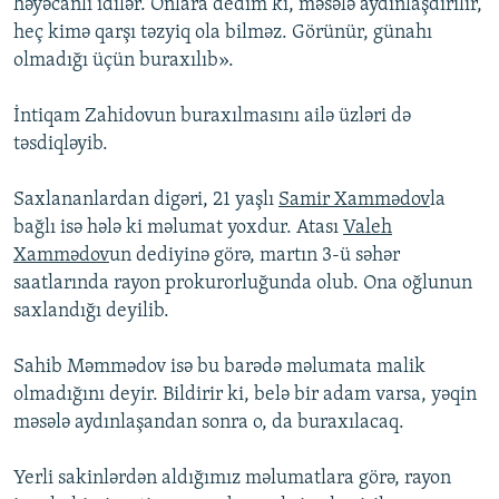
həyəcanlı idilər. Onlara dedim ki, məsələ aydınlaşdırılır,
heç kimə qarşı təzyiq ola bilməz. Görünür, günahı
olmadığı üçün buraxılıb».
İntiqam Zahidovun buraxılmasını ailə üzləri də
təsdiqləyib.
Saxlananlardan digəri, 21 yaşlı
Samir Xammədov
la
bağlı isə hələ ki məlumat yoxdur. Atası
Valeh
Xammədov
un dediyinə görə, martın 3-ü səhər
saatlarında rayon prokurorluğunda olub. Ona oğlunun
saxlandığı deyilib.
Sahib Məmmədov isə bu barədə məlumata malik
olmadığını deyir. Bildirir ki, belə bir adam varsa, yəqin
məsələ aydınlaşandan sonra o, da buraxılacaq.
Yerli sakinlərdən aldığımız məlumatlara görə, rayon