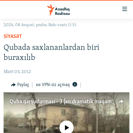
Keçid
linkləri
Əsas
2026, 08 Avqust, şənbə, Bakı vaxtı 11:51
məzmuna
GÜNDƏM
SIYASƏT
qayıt
#İZAHLA
Əsas
Qubada saxlananlardan biri
KORRUPSIOMETR
naviqasiyaya
buraxılıb
qayıt
#ƏSLINDƏ
Axtarışa
Mart 03, 2012
FƏRQƏ BAX
keç
QANUNI DOĞRU
Paylaş
VPN-siz açmaq
ARAŞDIRMA
Quba qarşudurması - 3 (ən dramatik məqamlar)
MULTIMEDIA
RADIO ARXIV
VIDEO
HAQQIMIZDA
No media source currently available
FOTOQALEREYA
OXU ZALI