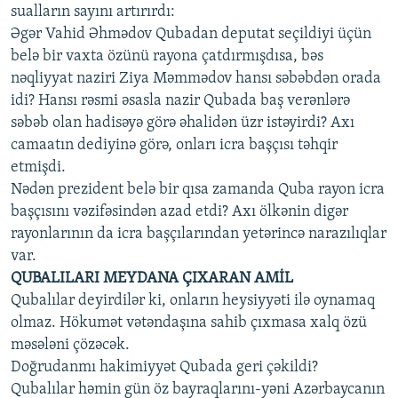
sualların sayını artırırdı:
Əgər Vahid Əhmədov Qubadan deputat seçildiyi üçün
belə bir vaxta özünü rayona çatdırmışdısa, bəs
nəqliyyat naziri Ziya Məmmədov hansı səbəbdən orada
idi? Hansı rəsmi əsasla nazir Qubada baş verənlərə
səbəb olan hadisəyə görə əhalidən üzr istəyirdi? Axı
camaatın dediyinə görə, onları icra başçısı təhqir
etmişdi.
Nədən prezident belə bir qısa zamanda Quba rayon icra
başçısını vəzifəsindən azad etdi? Axı ölkənin digər
rayonlarının da icra başçılarından yetərincə narazılıqlar
var.
QUBALILARI MEYDANA ÇIXARAN AMİL
Qubalılar deyirdilər ki, onların heysiyyəti ilə oynamaq
olmaz. Hökumət vətəndaşına sahib çıxmasa xalq özü
məsələni çözəcək.
Doğrudanmı hakimiyyət Qubada geri çəkildi?
Qubalılar həmin gün öz bayraqlarını-yəni Azərbaycanın