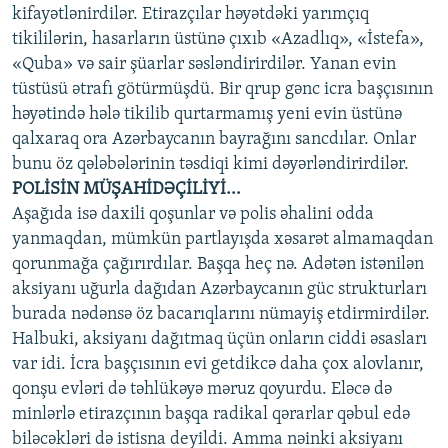
kifayətlənirdilər. Etirazçılar həyətdəki yarımçıq
tikililərin, hasarların üstünə çıxıb «Azadlıq», «İstefa»,
«Quba» və sair şüarlar səsləndirirdilər. Yanan evin
tüstüsü ətrafı götürmüşdü. Bir qrup gənc icra başçısının
həyətində hələ tikilib qurtarmamış yeni evin üstünə
qalxaraq ora Azərbaycanın bayrağını sancdılar. Onlar
bunu öz qələbələrinin təsdiqi kimi dəyərləndirirdilər.
POLİSİN MÜŞAHİDƏÇİLİYİ...
Aşağıda isə daxili qoşunlar və polis əhalini odda
yanmaqdan, mümkün partlayışda xəsarət almamaqdan
qorunmağa çağırırdılar. Başqa heç nə. Adətən istənilən
aksiyanı uğurla dağıdan Azərbaycanın güc strukturları
burada nədənsə öz bacarıqlarını nümayiş etdirmirdilər.
Halbuki, aksiyanı dağıtmaq üçün onların ciddi əsasları
var idi. İcra başçısının evi getdikcə daha çox alovlanır,
qonşu evləri də təhlükəyə məruz qoyurdu. Eləcə də
minlərlə etirazçının başqa radikal qərarlar qəbul edə
biləcəkləri də istisna deyildi. Amma nəinki aksiyanı