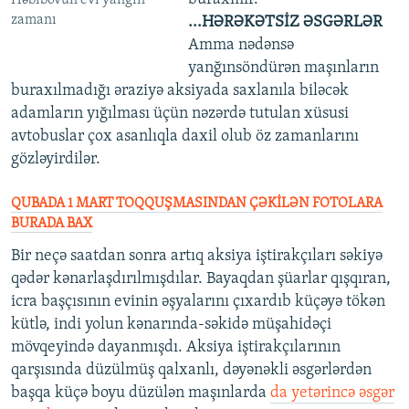
zamanı
...HƏRƏKƏTSİZ ƏSGƏRLƏR
Amma nədənsə
yanğınsöndürən maşınların
buraxılmadığı əraziyə aksiyada saxlanıla biləcək
adamların yığılması üçün nəzərdə tutulan xüsusi
avtobuslar çox asanlıqla daxil olub öz zamanlarını
gözləyirdilər.
QUBADA 1 MART TOQQUŞMASINDAN ÇƏKİLƏN FOTOLARA
BURADA BAX
Bir neçə saatdan sonra artıq aksiya iştirakçıları səkiyə
qədər kənarlaşdırılmışdılar. Bayaqdan şüarlar qışqıran,
icra başçısının evinin əşyalarını çıxardıb küçəyə tökən
kütlə, indi yolun kənarında-səkidə müşahidəçi
mövqeyində dayanmışdı. Aksiya iştirakçılarının
qarşısında düzülmüş qalxanlı, dəyənəkli əsgərlərdən
başqa küçə boyu düzülən maşınlarda
da yetərincə əsgər