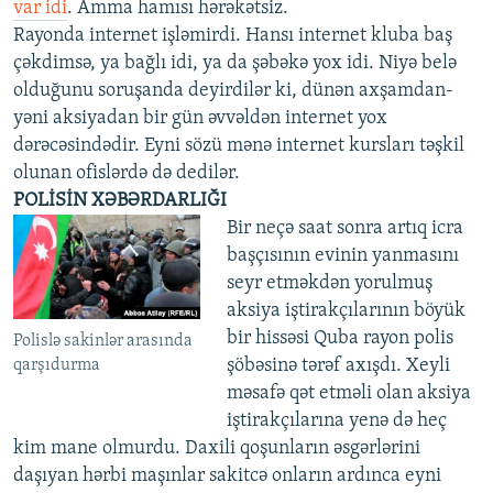
var idi
. Amma hamısı hərəkətsiz.
Rayonda internet işləmirdi. Hansı internet kluba baş
çəkdimsə, ya bağlı idi, ya da şəbəkə yox idi. Niyə belə
olduğunu soruşanda deyirdilər ki, dünən axşamdan-
yəni aksiyadan bir gün əvvəldən internet yox
dərəcəsindədir. Eyni sözü mənə internet kursları təşkil
olunan ofislərdə də dedilər.
POLİSİN XƏBƏRDARLIĞI
Bir neçə saat sonra artıq icra
başçısının evinin yanmasını
seyr etməkdən yorulmuş
aksiya iştirakçılarının böyük
bir hissəsi Quba rayon polis
Polislə sakinlər arasında
şöbəsinə tərəf axışdı. Xeyli
qarşıdurma
məsafə qət etməli olan aksiya
iştirakçılarına yenə də heç
kim mane olmurdu. Daxili qoşunların əsgərlərini
daşıyan hərbi maşınlar sakitcə onların ardınca eyni