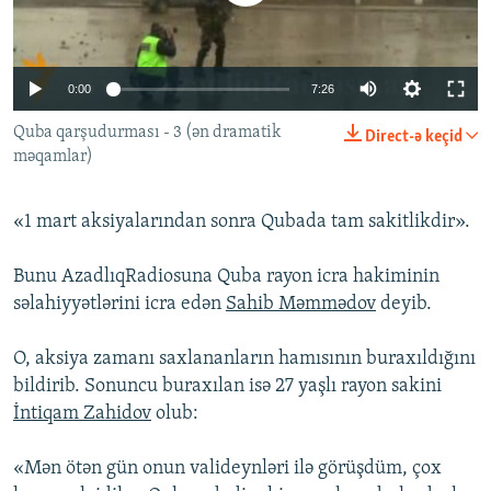
İNFOQRAFIKA
AZƏRBAYCAN ƏDƏBIYYATI KITABXANASI
MISSIYAMIZ
BIZI IZLƏ
KARIKATURA
İSLAM VƏ DEMOKRATIYA
PEŞƏ ETIKASI VƏ JURNALISTIKA STANDARTLARIMIZ
0:00
7:26
İZ - MƏDƏNIYYƏT PROQRAMI
MATERIALLARIMIZDAN ISTIFADƏ
Quba qarşudurması - 3 (ən dramatik
Direct-ə keçid
AZADLIQRADIOSU MOBIL TELEFONUNUZDA
RFE/RL-in bütün saytları
məqamlar)
BIZIMLƏ ƏLAQƏ
XƏBƏR BÜLLETENLƏRIMIZ
«1 mart aksiyalarından sonra Qubada tam sakitlikdir».
Bunu AzadlıqRadiosuna Quba rayon icra hakiminin
səlahiyyətlərini icra edən
Sahib Məmmədov
deyib.
O, aksiya zamanı saxlananların hamısının buraxıldığını
bildirib. Sonuncu buraxılan isə 27 yaşlı rayon sakini
İntiqam Zahidov
olub:
«Mən ötən gün onun valideynləri ilə görüşdüm, çox