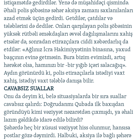
istiqamətdə gedirdilər. Yenə də müşahidəçi qismində.
Əhali polis şöbəsinə səhər aksiya zamanı saxlanılanları
azad etmək üçün gedirdi. Getdilər, çatdılar və
tələblərini də dedilər. Onları qarşılayan polis şöbəsinin
yüksək rütbəli əməkdaşları əvvəl dağılışmalarını xahiş
etsələr də, sonradan etirazçılara ciddi xəbərdarlıq da
etdilər: «Ağlınız İcra Hakimiyyətinin binasına, yaxud
başçının evinə getməsin. Bura bizim evimizdi, artıq
hərəkət olsa, hamınızı bir -bir yığıb içəri salacağıq».
Aydın görünürdü ki, polis etirazçılarla istədiyi vaxt
xahiş, istədiyi vaxt tələblə danışa bilir.
CAVABSIZ SUALLAR
Onu da deyim ki, belə situasiyalarda bir sıra suallar
cavabsız qalırdı: Doğrudanmı Qubada ilk baxışdan
göründüyü kimi vəziyyət nəzarətdən çıxmışdı, ya əhali
lazım gəldikdə idarə edilə bilirdi?
Şəhərdə heç bir xüsusi vəziyyət hiss olunmur, hansısa
postlar gözə dəymirdi. Halbuki, aksiya ilə bağlı şəhərə