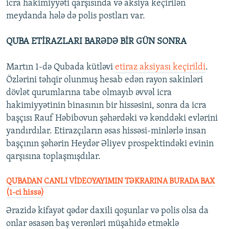
icra hakimiyyəti qarşısında və aksiya keçirilən
meydanda hələ də polis postları var.
QUBA ETİRAZLARI BARƏDƏ BİR GÜN SONRA
Martın 1-də Qubada kütləvi
etiraz aksiyası keçirildi
.
Özlərini təhqir olunmuş hesab edən rayon sakinləri
dövlət qurumlarına tabe olmayıb əvvəl icra
hakimiyyətinin binasının bir hissəsini, sonra da icra
başçısı Rauf Həbibovun şəhərdəki və kənddəki evlərini
yandırdılar. Etirazçıların əsas hissəsi-minlərlə insan
başçının şəhərin Heydər Əliyev prospektindəki evinin
qarşısına toplaşmışdılar.
QUBADAN CANLI VİDEOYAYIMIN TƏKRARINA BURADA BAX
(1-ci hissə)
Ərazidə kifayət qədər daxili qoşunlar və polis olsa da
onlar əsasən baş verənləri müşahidə etməklə