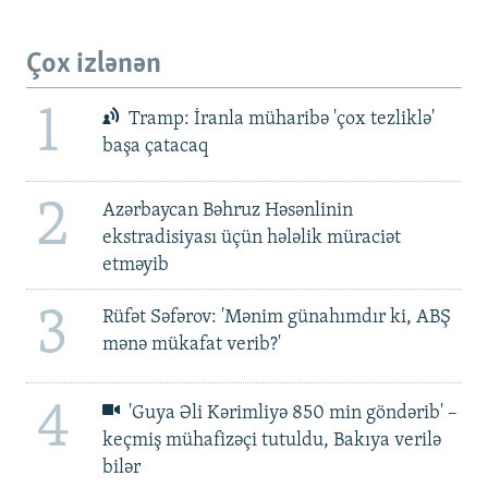
Çox izlənən
1
Tramp: İranla müharibə 'çox tezliklə'
başa çatacaq
2
Azərbaycan Bəhruz Həsənlinin
ekstradisiyası üçün hələlik müraciət
etməyib
3
Rüfət Səfərov: 'Mənim günahımdır ki, ABŞ
mənə mükafat verib?'
4
'Guya Əli Kərimliyə 850 min göndərib' –
keçmiş mühafizəçi tutuldu, Bakıya verilə
bilər