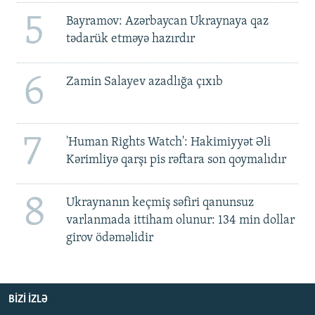
5
Bayramov: Azərbaycan Ukraynaya qaz
tədarük etməyə hazırdır
6
Zamin Salayev azadlığa çıxıb
7
'Human Rights Watch': Hakimiyyət Əli
Kərimliyə qarşı pis rəftara son qoymalıdır
8
Ukraynanın keçmiş səfiri qanunsuz
varlanmada ittiham olunur: 134 min dollar
girov ödəməlidir
BIZI IZLƏ