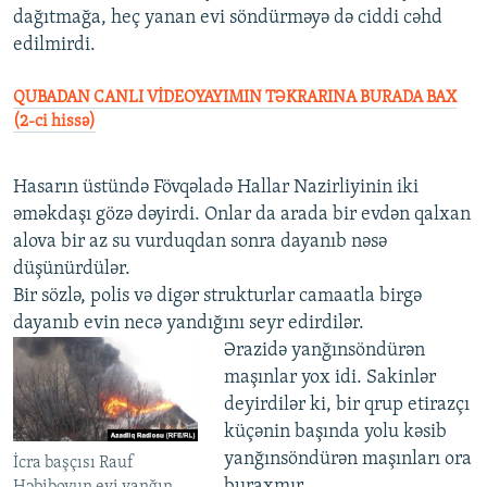
dağıtmağa, heç yanan evi söndürməyə də ciddi cəhd
edilmirdi.
QUBADAN CANLI VİDEOYAYIMIN TƏKRARINA BURADA BAX
(2-ci hissə)
Hasarın üstündə Fövqəladə Hallar Nazirliyinin iki
əməkdaşı gözə dəyirdi. Onlar da arada bir evdən qalxan
alova bir az su vurduqdan sonra dayanıb nəsə
düşünürdülər.
Bir sözlə, polis və digər strukturlar camaatla birgə
dayanıb evin necə yandığını seyr edirdilər.
Ərazidə yanğınsöndürən
maşınlar yox idi. Sakinlər
deyirdilər ki, bir qrup etirazçı
küçənin başında yolu kəsib
yanğınsöndürən maşınları ora
İcra başçısı Rauf
buraxmır.
Həbibovun evi yanğın