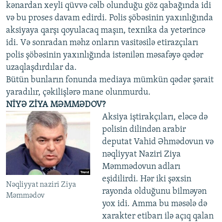
kənardan xeyli qüvvə cəlb olunduğu göz qabağında idi
və bu proses davam edirdi. Polis şöbəsinin yaxınlığında
aksiyaya qarşı qoyulacaq maşın, texnika da yetərincə
idi. Və sonradan məhz onların vasitəsilə etirazçıları
polis şöbəsinin yaxınlığında istənilən məsafəyə qədər
uzaqlaşdırdılar da.
Bütün bunların fonunda mediaya mümkün qədər şərait
yaradılır, çəkilişlərə mane olunmurdu.
NİYƏ ZİYA MƏMMƏDOV?
Aksiya iştirakçıları, eləcə də
polisin dilindən arabir
deputat Vahid Əhmədovun və
nəqliyyat Naziri Ziya
Məmmədovun adları
eşidilirdi. Hər iki şəxsin
Nəqliyyat naziri Ziya
rayonda olduğunu bilməyən
Məmmədov
yox idi. Amma bu məsələ də
xarakter etibarı ilə açıq qalan