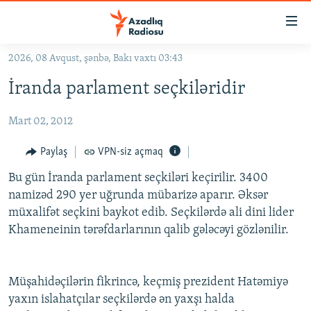
Keçid
linkləri
Əsas
2026, 08 Avqust, şənbə, Bakı vaxtı 03:43
məzmuna
GÜNDƏM
İranda parlament seçkiləridir
qayıt
#İZAHLA
Əsas
Mart 02, 2012
KORRUPSIOMETR
naviqasiyaya
qayıt
#ƏSLINDƏ
Paylaş
VPN-siz açmaq
Axtarışa
FƏRQƏ BAX
keç
Bu gün İranda parlament seçkiləri keçirilir. 3400
namizəd 290 yer uğrunda mübarizə aparır. Əksər
QANUNI DOĞRU
müxalifət seçkini baykot edib. Seçkilərdə ali dini lider
ARAŞDIRMA
Khameneinin tərəfdarlarının qalib gələcəyi gözlənilir.
MULTIMEDIA
RADIO ARXIV
VIDEO
Müşahidəçilərin fikrincə, keçmiş prezident Hatəmiyə
HAQQIMIZDA
yaxın islahatçılar seçkilərdə ən yaxşı halda
FOTOQALEREYA
OXU ZALI