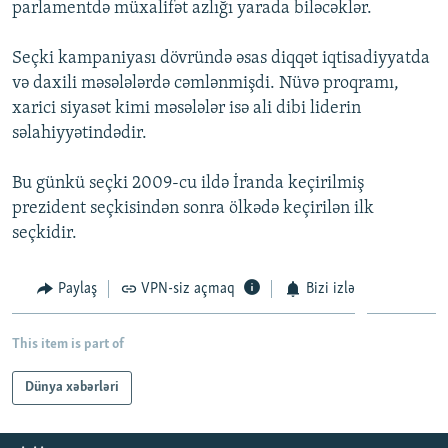
parlamentdə müxalifət azlığı yarada biləcəklər.
İNFOQRAFIKA
AZƏRBAYCAN ƏDƏBIYYATI KITABXANASI
MISSIYAMIZ
BIZI IZLƏ
KARIKATURA
İSLAM VƏ DEMOKRATIYA
PEŞƏ ETIKASI VƏ JURNALISTIKA STANDARTLARIMIZ
Seçki kampaniyası dövründə əsas diqqət iqtisadiyyatda
və daxili məsələlərdə cəmlənmişdi. Nüvə proqramı,
İZ - MƏDƏNIYYƏT PROQRAMI
MATERIALLARIMIZDAN ISTIFADƏ
xarici siyasət kimi məsələlər isə ali dibi liderin
AZADLIQRADIOSU MOBIL TELEFONUNUZDA
RFE/RL-in bütün saytları
səlahiyyətindədir.
BIZIMLƏ ƏLAQƏ
Bu günkü seçki 2009-cu ildə İranda keçirilmiş
XƏBƏR BÜLLETENLƏRIMIZ
prezident seçkisindən sonra ölkədə keçirilən ilk
seçkidir.
Paylaş
VPN-siz açmaq
Bizi izlə
This item is part of
Dünya xəbərləri