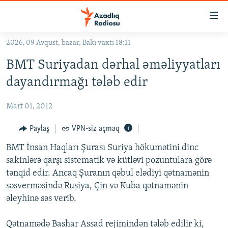
Keçid
linkləri
Əsas
2026, 09 Avqust, bazar, Bakı vaxtı 18:11
məzmuna
GÜNDƏM
BMT Suriyadan dərhal əməliyyatları
qayıt
#İZAHLA
Əsas
dayandırmağı tələb edir
KORRUPSIOMETR
naviqasiyaya
qayıt
Mart 01, 2012
#ƏSLINDƏ
Axtarışa
FƏRQƏ BAX
Paylaş
VPN-siz açmaq
keç
QANUNI DOĞRU
BMT İnsan Haqları Şurası Suriya hökumətini dinc
sakinlərə qarşı sistematik və kütləvi pozuntulara görə
ARAŞDIRMA
tənqid edir. Ancaq Şuranın qəbul elədiyi qətnamənin
MULTIMEDIA
səsverməsində Rusiya, Çin və Kuba qətnamənin
əleyhinə səs verib.
RADIO ARXIV
VIDEO
HAQQIMIZDA
FOTOQALEREYA
OXU ZALI
Qətnamədə Bashar Assad rejimindən tələb edilir ki,