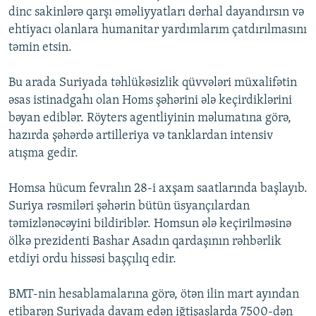
dinc sakinlərə qarşı əməliyyatları dərhal dayandırsın və
İNFOQRAFIKA
AZƏRBAYCAN ƏDƏBIYYATI KITABXANASI
MISSIYAMIZ
BIZI IZLƏ
ehtiyacı olanlara humanitar yardımlarım çatdırılmasını
KARIKATURA
İSLAM VƏ DEMOKRATIYA
PEŞƏ ETIKASI VƏ JURNALISTIKA STANDARTLARIMIZ
təmin etsin.
İZ - MƏDƏNIYYƏT PROQRAMI
MATERIALLARIMIZDAN ISTIFADƏ
Bu arada Suriyada təhlükəsizlik qüvvələri müxalifətin
AZADLIQRADIOSU MOBIL TELEFONUNUZDA
RFE/RL-in bütün saytları
əsas istinadgahı olan Homs şəhərini ələ keçirdiklərini
BIZIMLƏ ƏLAQƏ
bəyan ediblər. Röyters agentliyinin məlumatına görə,
hazırda şəhərdə artilleriya və tanklardan intensiv
XƏBƏR BÜLLETENLƏRIMIZ
atışma gedir.
Homsa hücum fevralın 28-i axşam saatlarında başlayıb.
Suriya rəsmiləri şəhərin bütün üsyançılardan
təmizlənəcəyini bildiriblər. Homsun ələ keçirilməsinə
ölkə prezidenti Bashar Asadın qardaşının rəhbərlik
etdiyi ordu hissəsi başçılıq edir.
BMT-nin hesablamalarına görə, ötən ilin mart ayından
etibarən Suriyada davam edən iğtişaşlarda 7500-dən