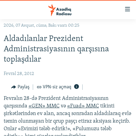
Keçid
linkləri
Əsas
2026, 07 Avqust, cümə, Bakı vaxtı 00:25
məzmuna
GÜNDƏM
Aldadılanlar Prezident
qayıt
#İZAHLA
Əsas
Administrasiyasının qarşısına
KORRUPSIOMETR
naviqasiyaya
toplaşdılar
qayıt
#ƏSLINDƏ
Axtarışa
Fevral 28, 2012
FƏRQƏ BAX
keç
QANUNI DOĞRU
Paylaş
VPN-siz açmaq
ARAŞDIRMA
Fevralın 28-də Prezident Administrasiyasının
qarşısında
«GEN» MMC
və
«Fuad» MMC
tikinti
MULTIMEDIA
şirkətlərindən ev alan, ancaq sonradan aldadılaraq evlə
RADIO ARXIV
VIDEO
təmin olunmayan bir qrup payçı etiraz aksiyası keçirib.
Onlar «Evimizi tələb edirik!», «Pulumuzu tələb
HAQQIMIZDA
FOTOQALEREYA
OXU ZALI