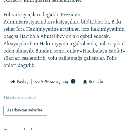
edirik»» kimi şüarlar səsləndiriblər.
İNFOQRAFIKA
AZƏRBAYCAN ƏDƏBIYYATI KITABXANASI
MISSIYAMIZ
BIZI IZLƏ
Polis aksiyaçıları dağıdıb. Prezident
KARIKATURA
İSLAM VƏ DEMOKRATIYA
PEŞƏ ETIKASI VƏ JURNALISTIKA STANDARTLARIMIZ
Administrasiyasından aksiyaçılara bildiriblər ki, Bakı
İZ - MƏDƏNIYYƏT PROQRAMI
MATERIALLARIMIZDAN ISTIFADƏ
şəhər İcra Hakimiyyətinə getsinlər, icra hakimiyyətinin
başçısı Hacıbala Abutalıbov onları qəbul edəcək.
AZADLIQRADIOSU MOBIL TELEFONUNUZDA
RFE/RL-in bütün saytları
Aksiyaçılar İcra Hakimiyyətinə gəlsələr də, onları qəbul
BIZIMLƏ ƏLAQƏ
edən olmayıb. Bundan sonra onlar «Hacıbalaya istefa!»
XƏBƏR BÜLLETENLƏRIMIZ
şüarları səsləndirib, yolu bağlamağa çalışıblar. Polis
onları dağıdıb.
Paylaş
VPN-siz açmaq
Bizi izlə
This item is part of
Azərbaycan xəbərləri