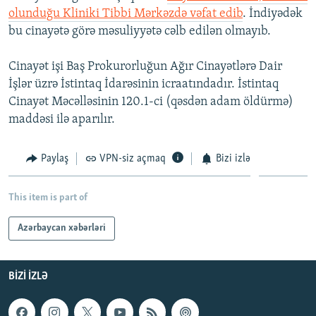
olunduğu Kliniki Tibbi Mərkəzdə vəfat edib
. İndiyədək
bu cinayətə görə məsuliyyətə cəlb edilən olmayıb.
Cinayət işi Baş Prokurorluğun Ağır Cinayətlərə Dair
İşlər üzrə İstintaq İdarəsinin icraatındadır. İstintaq
Cinayət Məcəlləsinin 120.1-ci (qəsdən adam öldürmə)
maddəsi ilə aparılır.
Paylaş
VPN-siz açmaq
Bizi izlə
This item is part of
Azərbaycan xəbərləri
BIZI IZLƏ