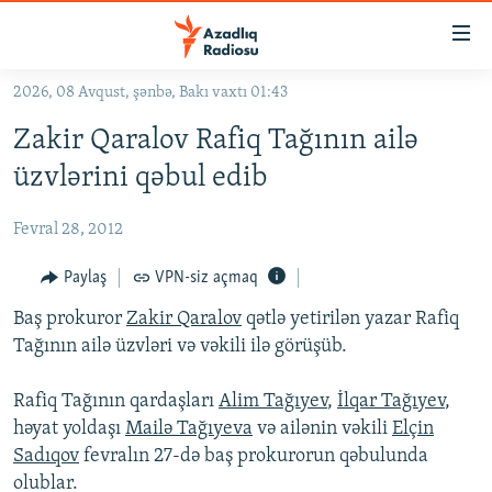
Keçid
linkləri
Əsas
2026, 08 Avqust, şənbə, Bakı vaxtı 01:43
məzmuna
GÜNDƏM
Zakir Qaralov Rafiq Tağının ailə
qayıt
#İZAHLA
Əsas
üzvlərini qəbul edib
KORRUPSIOMETR
naviqasiyaya
qayıt
Fevral 28, 2012
#ƏSLINDƏ
Axtarışa
FƏRQƏ BAX
Paylaş
VPN-siz açmaq
keç
QANUNI DOĞRU
Baş prokuror
Zakir Qaralov
qətlə yetirilən yazar Rafiq
Tağının ailə üzvləri və vəkili ilə görüşüb.
ARAŞDIRMA
MULTIMEDIA
Rafiq Tağının qardaşları
Alim Tağıyev
,
İlqar Tağıyev
,
həyat yoldaşı
Mailə Tağıyeva
və ailənin vəkili
Elçin
RADIO ARXIV
VIDEO
Sadıqov
fevralın 27-də baş prokurorun qəbulunda
HAQQIMIZDA
FOTOQALEREYA
OXU ZALI
olublar.