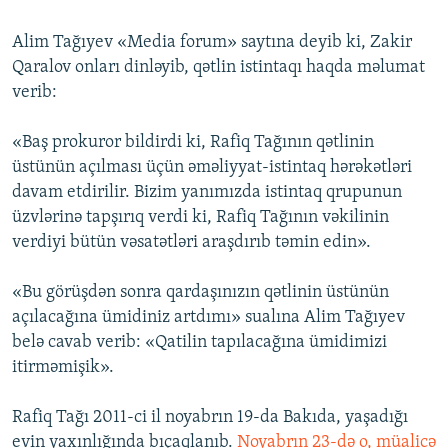
İNFOQRAFIKA
AZƏRBAYCAN ƏDƏBIYYATI KITABXANASI
MISSIYAMIZ
BIZI IZLƏ
Alim Tağıyev «Media forum» saytına deyib ki, Zakir
KARIKATURA
İSLAM VƏ DEMOKRATIYA
PEŞƏ ETIKASI VƏ JURNALISTIKA STANDARTLARIMIZ
Qaralov onları dinləyib, qətlin istintaqı haqda məlumat
verib:
İZ - MƏDƏNIYYƏT PROQRAMI
MATERIALLARIMIZDAN ISTIFADƏ
AZADLIQRADIOSU MOBIL TELEFONUNUZDA
RFE/RL-in bütün saytları
«Baş prokuror bildirdi ki, Rafiq Tağının qətlinin
BIZIMLƏ ƏLAQƏ
üstünün açılması üçün əməliyyat-istintaq hərəkətləri
davam etdirilir. Bizim yanımızda istintaq qrupunun
XƏBƏR BÜLLETENLƏRIMIZ
üzvlərinə tapşırıq verdi ki, Rafiq Tağının vəkilinin
verdiyi bütün vəsatətləri araşdırıb təmin edin».
«Bu görüşdən sonra qardaşınızın qətlinin üstünün
açılacağına ümidiniz artdımı» sualına Alim Tağıyev
belə cavab verib: «Qatilin tapılacağına ümidimizi
itirməmişik».
Rafiq Tağı 2011-ci il noyabrın 19-da Bakıda, yaşadığı
evin yaxınlığında bıçaqlanıb.
Noyabrın 23-də o, müalicə