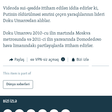
İNFOQRAFIKA
AZƏRBAYCAN ƏDƏBIYYATI KITABXANASI
MISSIYAMIZ
Videoda sui-qəsddə ittiham edilən iddia edirlər ki,
BIZI IZLƏ
KARIKATURA
İSLAM VƏ DEMOKRATIYA
PEŞƏ ETIKASI VƏ JURNALISTIKA STANDARTLARIMIZ
Putinin öldürülməsi əmrini çeçen yaraqlılarının lideri
Doku Umarovdan alıblar.
İZ - MƏDƏNIYYƏT PROQRAMI
MATERIALLARIMIZDAN ISTIFADƏ
AZADLIQRADIOSU MOBIL TELEFONUNUZDA
RFE/RL-in bütün saytları
Doku Umarovu 2010-cu ilin martında Moskva
metrosunda və 2011-ci ilin yanvarında Domodedovo
BIZIMLƏ ƏLAQƏ
hava limanındakı partlayışlarda ittiham edirlər.
XƏBƏR BÜLLETENLƏRIMIZ
Paylaş
VPN-siz açmaq
Bizi izlə
This item is part of
Dünya xəbərləri
BIZI IZLƏ