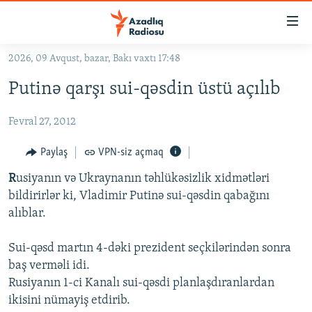
Keçid
linkləri
Əsas
2026, 09 Avqust, bazar, Bakı vaxtı 17:48
məzmuna
GÜNDƏM
Putinə qarşı sui-qəsdin üstü açılıb
qayıt
#İZAHLA
Əsas
Fevral 27, 2012
KORRUPSIOMETR
naviqasiyaya
qayıt
#ƏSLINDƏ
Paylaş
VPN-siz açmaq
Axtarışa
FƏRQƏ BAX
keç
R
usiyanın və Ukraynanın təhlükəsizlik xidmətləri
bildirirlər ki, Vladimir Putinə sui-qəsdin qabağını
QANUNI DOĞRU
alıblar.
ARAŞDIRMA
Sui-qəsd martın 4-dəki prezident seçkilərindən sonra
MULTIMEDIA
baş verməli idi.
RADIO ARXIV
VIDEO
Rusiyanın 1-ci Kanalı sui-qəsdi planlaşdıranlardan
HAQQIMIZDA
ikisini nümayiş etdirib.
FOTOQALEREYA
OXU ZALI