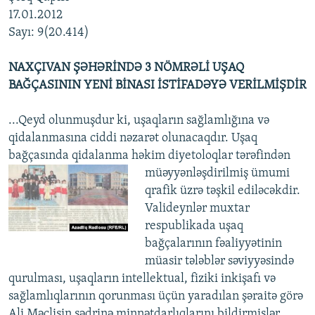
İNFOQRAFIKA
AZƏRBAYCAN ƏDƏBIYYATI KITABXANASI
MISSIYAMIZ
17.01.2012
BIZI IZLƏ
Sayı: 9(20.414)
KARIKATURA
İSLAM VƏ DEMOKRATIYA
PEŞƏ ETIKASI VƏ JURNALISTIKA STANDARTLARIMIZ
İZ - MƏDƏNIYYƏT PROQRAMI
MATERIALLARIMIZDAN ISTIFADƏ
NAXÇIVAN ŞƏHƏRİNDƏ 3 NÖMRƏLİ UŞAQ
BAĞÇASININ YENİ BİNASI İSTİFADƏYƏ VERİLMİŞDİR
AZADLIQRADIOSU MOBIL TELEFONUNUZDA
RFE/RL-in bütün saytları
BIZIMLƏ ƏLAQƏ
...Qeyd olunmuşdur ki, uşaqların sağlamlığına və
qidalanmasına ciddi nəzarət olunacaqdır. Uşaq
XƏBƏR BÜLLETENLƏRIMIZ
bağçasında qidalanma həkim diyetoloqlar tərəfindən
müəyyənləşdirilmiş ümumi
qrafik üzrə təşkil ediləcəkdir.
Valideynlər muxtar
respublikada uşaq
bağçalarının fəaliyyətinin
müasir tələblər səviyyəsində
qurulması, uşaqların intellektual, fiziki inkişafı və
sağlamlıqlarının qorunması üçün yaradılan şəraitə görə
Ali Məclisin sədrinə minnətdarlıqlarını bildirmişlər.