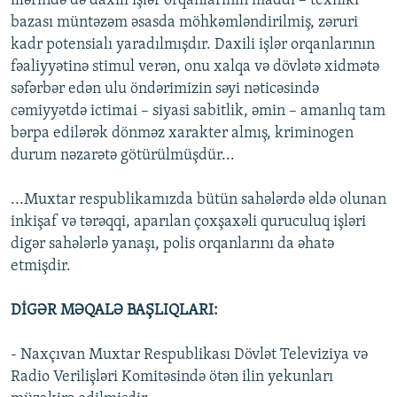
illərində də daxili işlər orqanlarının maddi – texniki
bazası müntəzəm əsasda möhkəmləndirilmiş, zəruri
kadr potensialı yaradılmışdır. Daxili işlər orqanlarının
fəaliyyətinə stimul verən, onu xalqa və dövlətə xidmətə
səfərbər edən ulu öndərimizin səyi nəticəsində
cəmiyyətdə ictimai – siyasi sabitlik, əmin – amanlıq tam
bərpa edilərək dönməz xarakter almış, kriminogen
durum nəzarətə götürülmüşdür...
...Muxtar respublikamızda bütün sahələrdə əldə olunan
inkişaf və tərəqqi, aparılan çoxşaxəli quruculuq işləri
digər sahələrlə yanaşı, polis orqanlarını da əhatə
etmişdir.
DİGƏR MƏQALƏ BAŞLIQLARI:
- Naxçıvan Muxtar Respublikası Dövlət Televiziya və
Radio Verilişləri Komitəsində ötən ilin yekunları