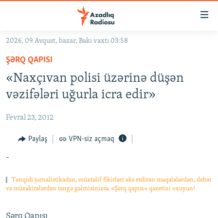
Keçid
linkləri
Əsas
2026, 09 Avqust, bazar, Bakı vaxtı 03:58
məzmuna
GÜNDƏM
ŞƏRQ QAPISI
qayıt
#İZAHLA
Əsas
«Naxçıvan polisi üzərinə düşən
KORRUPSIOMETR
naviqasiyaya
vəzifələri uğurla icra edir»
qayıt
#ƏSLINDƏ
Axtarışa
Fevral 23, 2012
FƏRQƏ BAX
keç
QANUNI DOĞRU
Paylaş
VPN-siz açmaq
ARAŞDIRMA
-
MULTIMEDIA
Tənqidi jurnalistikadan, müxtəlif fikirləri əks etdirən məqalələrdən, debat
və müzakirələrdən təngə gəlmisinizsə, «Şərq qapısı» qəzetini oxuyun!
RADIO ARXIV
VIDEO
HAQQIMIZDA
FOTOQALEREYA
OXU ZALI
Şərq Qapısı