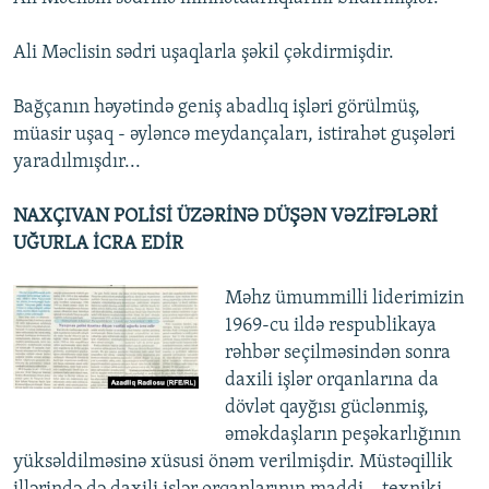
Ali Məclisin sədri uşaqlarla şəkil çəkdirmişdir.
Bağçanın həyətində geniş abadlıq işləri görülmüş,
müasir uşaq - əyləncə meydançaları, istirahət guşələri
yaradılmışdır...
NAXÇIVAN POLİSİ ÜZƏRİNƏ DÜŞƏN VƏZİFƏLƏRİ
UĞURLA İCRA EDİR
Məhz ümummilli liderimizin
1969-cu ildə respublikaya
rəhbər seçilməsindən sonra
daxili işlər orqanlarına da
dövlət qayğısı güclənmiş,
əməkdaşların peşəkarlığının
yüksəldilməsinə xüsusi önəm verilmişdir. Müstəqillik