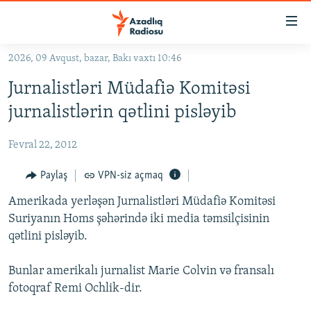
Keçid
linkləri
Əsas
2026, 09 Avqust, bazar, Bakı vaxtı 10:46
məzmuna
GÜNDƏM
Jurnalistləri Müdafiə Komitəsi
qayıt
#İZAHLA
Əsas
jurnalistlərin qətlini pisləyib
KORRUPSIOMETR
naviqasiyaya
qayıt
Fevral 22, 2012
#ƏSLINDƏ
Axtarışa
FƏRQƏ BAX
Paylaş
VPN-siz açmaq
keç
QANUNI DOĞRU
Amerikada yerləşən Jurnalistləri Müdafiə Komitəsi
Suriyanın Homs şəhərində iki media təmsilçisinin
ARAŞDIRMA
qətlini pisləyib.
MULTIMEDIA
Bunlar amerikalı jurnalist Marie Colvin və fransalı
RADIO ARXIV
VIDEO
fotoqraf Remi Ochlik-dir.
HAQQIMIZDA
FOTOQALEREYA
OXU ZALI