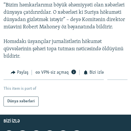
“Bizim həmkarlarımız böyük əhəmiyyəti olan xəbərləri
İNFOQRAFIKA
AZƏRBAYCAN ƏDƏBIYYATI KITABXANASI
MISSIYAMIZ
BIZI IZLƏ
dünyaya çatdırırdılar. O xəbərləri ki Suriya hökuməti
KARIKATURA
İSLAM VƏ DEMOKRATIYA
PEŞƏ ETIKASI VƏ JURNALISTIKA STANDARTLARIMIZ
dünyadan gizlətmək istəyir” – deyə Komitənin direktor
müavini Robert Mahoney öz bəyanatında bildirir.
İZ - MƏDƏNIYYƏT PROQRAMI
MATERIALLARIMIZDAN ISTIFADƏ
AZADLIQRADIOSU MOBIL TELEFONUNUZDA
RFE/RL-in bütün saytları
Homsdakı üsyançılar jurnalistlərin hökumət
BIZIMLƏ ƏLAQƏ
qüvvələrinin şəhəri topa tutması nəticəsində öldüyünü
bildirir.
XƏBƏR BÜLLETENLƏRIMIZ
Paylaş
VPN-siz açmaq
Bizi izlə
This item is part of
Dünya xəbərləri
BIZI IZLƏ