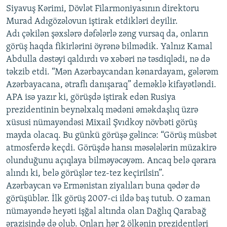
Siyavuş Kərimi, Dövlət Filarmoniyasının direktoru
İNFOQRAFIKA
AZƏRBAYCAN ƏDƏBIYYATI KITABXANASI
MISSIYAMIZ
BIZI IZLƏ
Murad Adıgözəlovun iştirak etdikləri deyilir.
KARIKATURA
İSLAM VƏ DEMOKRATIYA
PEŞƏ ETIKASI VƏ JURNALISTIKA STANDARTLARIMIZ
Adı çəkilən şəxslərə dəfələrlə zəng vursaq da, onların
görüş haqda fikirlərini öyrənə bilmədik. Yalnız Kamal
İZ - MƏDƏNIYYƏT PROQRAMI
MATERIALLARIMIZDAN ISTIFADƏ
Abdulla dəstəyi qaldırdı və xəbəri nə təsdiqlədi, nə də
AZADLIQRADIOSU MOBIL TELEFONUNUZDA
RFE/RL-in bütün saytları
təkzib etdi. “Mən Azərbaycandan kənardayam, gələrəm
BIZIMLƏ ƏLAQƏ
Azərbayacana, ətraflı danışaraq” deməklə kifayətləndi.
APA isə yazır ki, görüşdə iştirak edən Rusiya
XƏBƏR BÜLLETENLƏRIMIZ
prezidentinin beynəlxalq mədəni əməkdaşlıq üzrə
xüsusi nümayəndəsi Mixail Şvıdkoy növbəti görüş
mayda olacaq. Bu günkü görüşə gəlincə: “Görüş müsbət
atmosferdə keçdi. Görüşdə hansı məsələlərin müzakirə
olunduğunu açıqlaya bilməyəcəyəm. Ancaq belə qərara
alındı ki, belə görüşlər tez-tez keçirilsin”.
Azərbaycan və Ermənistan ziyalıları buna qədər də
görüşüblər. İlk görüş 2007-ci ildə baş tutub. O zaman
nümayəndə heyəti işğal altında olan Dağlıq Qarabağ
ərazisində də olub. Onları hər 2 ölkənin prezidentləri