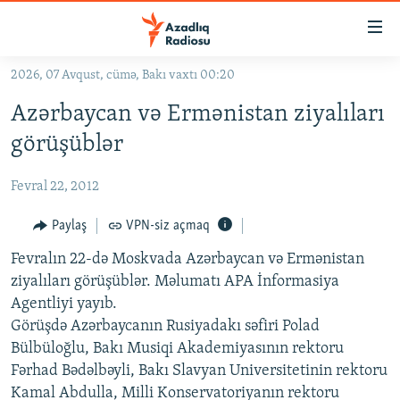
Keçid
linkləri
Əsas
2026, 07 Avqust, cümə, Bakı vaxtı 00:20
məzmuna
GÜNDƏM
Azərbaycan və Ermənistan ziyalıları
qayıt
#İZAHLA
Əsas
görüşüblər
KORRUPSIOMETR
naviqasiyaya
qayıt
Fevral 22, 2012
#ƏSLINDƏ
Axtarışa
FƏRQƏ BAX
Paylaş
VPN-siz açmaq
keç
QANUNI DOĞRU
Fevralın 22-də Moskvada Azərbaycan və Ermənistan
ziyalıları görüşüblər. Məlumatı APA İnformasiya
ARAŞDIRMA
Agentliyi yayıb.
MULTIMEDIA
Görüşdə Azərbaycanın Rusiyadakı səfiri Polad
Bülbüloğlu, Bakı Musiqi Akademiyasının rektoru
RADIO ARXIV
VIDEO
Fərhad Bədəlbəyli, Bakı Slavyan Universitetinin rektoru
HAQQIMIZDA
FOTOQALEREYA
OXU ZALI
Kamal Abdulla, Milli Konservatoriyanın rektoru