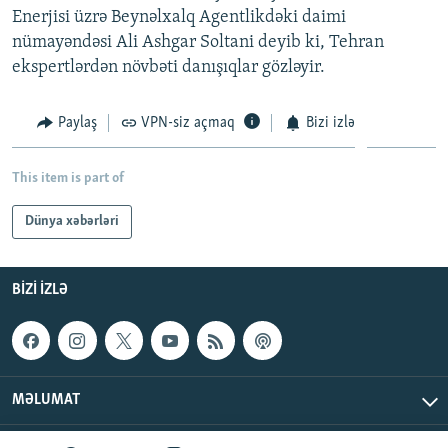
Enerjisi üzrə Beynəlxalq Agentlikdəki daimi
İNFOQRAFIKA
AZƏRBAYCAN ƏDƏBIYYATI KITABXANASI
MISSIYAMIZ
BIZI IZLƏ
nümayəndəsi Ali Ashgar Soltani deyib ki, Tehran
KARIKATURA
İSLAM VƏ DEMOKRATIYA
PEŞƏ ETIKASI VƏ JURNALISTIKA STANDARTLARIMIZ
ekspertlərdən növbəti danışıqlar gözləyir.
İZ - MƏDƏNIYYƏT PROQRAMI
MATERIALLARIMIZDAN ISTIFADƏ
Paylaş
VPN-siz açmaq
Bizi izlə
AZADLIQRADIOSU MOBIL TELEFONUNUZDA
RFE/RL-in bütün saytları
BIZIMLƏ ƏLAQƏ
This item is part of
XƏBƏR BÜLLETENLƏRIMIZ
Dünya xəbərləri
BIZI IZLƏ
MƏLUMAT