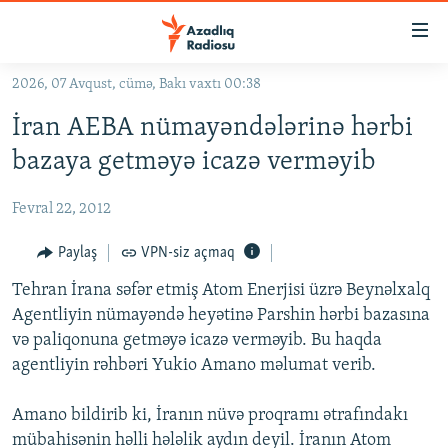
Keçid
linkləri
Əsas
2026, 07 Avqust, cümə, Bakı vaxtı 00:38
məzmuna
GÜNDƏM
İran AEBA nümayəndələrinə hərbi
qayıt
#İZAHLA
Əsas
bazaya getməyə icazə verməyib
KORRUPSIOMETR
naviqasiyaya
qayıt
Fevral 22, 2012
#ƏSLINDƏ
Axtarışa
FƏRQƏ BAX
Paylaş
VPN-siz açmaq
keç
QANUNI DOĞRU
Tehran İrana səfər etmiş Atom Enerjisi üzrə Beynəlxalq
Agentliyin nümayəndə heyətinə Parshin hərbi bazasına
ARAŞDIRMA
və paliqonuna getməyə icazə verməyib. Bu haqda
MULTIMEDIA
agentliyin rəhbəri Yukio Amano məlumat verib.
RADIO ARXIV
VIDEO
Amano bildirib ki, İranın nüvə proqramı ətrafındakı
HAQQIMIZDA
FOTOQALEREYA
OXU ZALI
mübahisənin həlli hələlik aydın deyil. İranın Atom