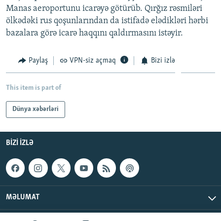
Manas aeroportunu icarəyə götürüb. Qırğız rəsmiləri
İNFOQRAFIKA
AZƏRBAYCAN ƏDƏBIYYATI KITABXANASI
MISSIYAMIZ
BIZI IZLƏ
ölkədəki rus qoşunlarından da istifadə elədikləri hərbi
KARIKATURA
İSLAM VƏ DEMOKRATIYA
PEŞƏ ETIKASI VƏ JURNALISTIKA STANDARTLARIMIZ
bazalara görə icarə haqqını qaldırmasını istəyir.
İZ - MƏDƏNIYYƏT PROQRAMI
MATERIALLARIMIZDAN ISTIFADƏ
Paylaş
VPN-siz açmaq
Bizi izlə
AZADLIQRADIOSU MOBIL TELEFONUNUZDA
RFE/RL-in bütün saytları
BIZIMLƏ ƏLAQƏ
This item is part of
XƏBƏR BÜLLETENLƏRIMIZ
Dünya xəbərləri
BIZI IZLƏ
MƏLUMAT