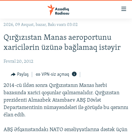
Keçid
linkləri
Əsas
2026, 09 Avqust, bazar, Bakı vaxtı 03:02
məzmuna
GÜNDƏM
Qırğızıstan Manas aeroportunu
qayıt
#İZAHLA
Əsas
xaricilərin üzünə bağlamaq istəyir
KORRUPSIOMETR
naviqasiyaya
qayıt
Fevral 20, 2012
#ƏSLINDƏ
Axtarışa
FƏRQƏ BAX
Paylaş
VPN-siz açmaq
keç
QANUNI DOĞRU
2014-cü ildən sonra Qırğızıstanın Manas hərbi
bazasında xarici qoşunlar qalmamalıdır. Qırğızıstan
ARAŞDIRMA
prezidenti Almazbek Atambaev ABŞ Dövlət
MULTIMEDIA
Departamentinin nümayəndələri ilə görüşdə bu qərarını
élan edib.
RADIO ARXIV
VIDEO
HAQQIMIZDA
FOTOQALEREYA
OXU ZALI
ABŞ Əfqanıstandakı NATO əməliyyatlarına dəstək üçün