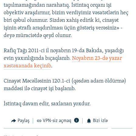
tapılmamağından narahatıq. İstintaq orqanı işi
İNFOQRAFIKA
AZƏRBAYCAN ƏDƏBIYYATI KITABXANASI
MISSIYAMIZ
BIZI IZLƏ
obyektiv araşdırmır, bizim verdiyimiz vəsatətlərin heç
KARIKATURA
İSLAM VƏ DEMOKRATIYA
PEŞƏ ETIKASI VƏ JURNALISTIKA STANDARTLARIMIZ
biri qəbul olunmur. Sizdən xahiş edirik ki, cinayət
işinin ətraflı araşdırılması üçün göstəriş verəsiniz» -
İZ - MƏDƏNIYYƏT PROQRAMI
MATERIALLARIMIZDAN ISTIFADƏ
deyə müraciətdə qeyd olunur.
AZADLIQRADIOSU MOBIL TELEFONUNUZDA
RFE/RL-in bütün saytları
BIZIMLƏ ƏLAQƏ
Rafiq Tağı 2011-ci il noyabrın 19-da Bakıda, yaşadığı
evin yaxınlığında bıçaqlanıb.
Noyabrın 23-də yazar
XƏBƏR BÜLLETENLƏRIMIZ
xəstəxanada keçinib
.
Cinayət Məcəlləsinin 120.1-ci (qəsdən adam öldürmə)
maddəsi ilə cinayət işi başlanıb.
İstintaq davam edir, saxlanan yoxdur.
Paylaş
VPN-siz açmaq
Bizi izlə