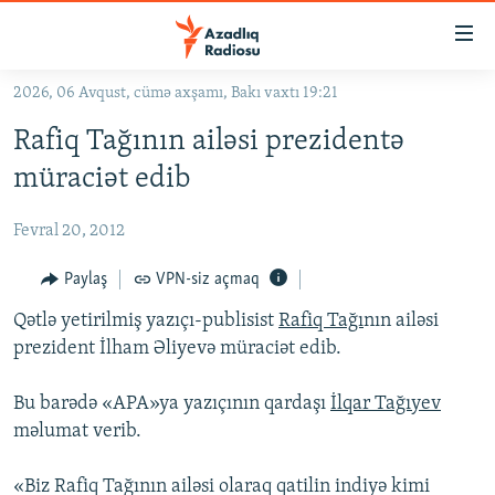
Keçid
linkləri
Əsas
2026, 06 Avqust, cümə axşamı, Bakı vaxtı 19:21
məzmuna
GÜNDƏM
Rafiq Tağının ailəsi prezidentə
qayıt
#İZAHLA
Əsas
müraciət edib
KORRUPSIOMETR
naviqasiyaya
qayıt
Fevral 20, 2012
#ƏSLINDƏ
Axtarışa
FƏRQƏ BAX
Paylaş
VPN-siz açmaq
keç
QANUNI DOĞRU
Qətlə yetirilmiş yazıçı-publisist
Rafiq Tağı
nın ailəsi
prezident İlham Əliyevə müraciət edib.
ARAŞDIRMA
MULTIMEDIA
Bu barədə «APA»ya yazıçının qardaşı
İlqar Tağıyev
məlumat verib.
RADIO ARXIV
VIDEO
HAQQIMIZDA
FOTOQALEREYA
OXU ZALI
«Biz Rafiq Tağının ailəsi olaraq qatilin indiyə kimi