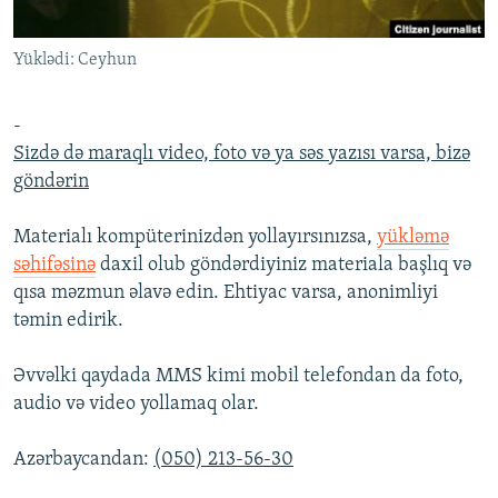
İNFOQRAFIKA
AZƏRBAYCAN ƏDƏBIYYATI KITABXANASI
MISSIYAMIZ
BIZI IZLƏ
Yüklədi: Ceyhun
KARIKATURA
İSLAM VƏ DEMOKRATIYA
PEŞƏ ETIKASI VƏ JURNALISTIKA STANDARTLARIMIZ
İZ - MƏDƏNIYYƏT PROQRAMI
MATERIALLARIMIZDAN ISTIFADƏ
-
AZADLIQRADIOSU MOBIL TELEFONUNUZDA
RFE/RL-in bütün saytları
Sizdə də maraqlı video, foto və ya səs yazısı varsa, bizə
göndərin
BIZIMLƏ ƏLAQƏ
XƏBƏR BÜLLETENLƏRIMIZ
Materialı kompüterinizdən yollayırsınızsa,
yükləmə
səhifəsinə
daxil olub göndərdiyiniz materiala başlıq və
qısa məzmun əlavə edin. Ehtiyac varsa, anonimliyi
təmin edirik.
Əvvəlki qaydada MMS kimi mobil telefondan da foto,
audio və video yollamaq olar.
Azərbaycandan:
(050) 213-56-30