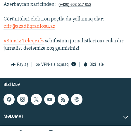
Azərbaycan xaricindən:
(+420) 602 517 052
Görüntüləri elektron poçtla da yollamaq olar:
efir@azadliqradiosu.az
«Simsiz Teleqraf»
səhifəsinin jurnalistləri oxuculardır -
jurnalist dəstəmizə xoş gəlmisiniz!
Paylaş
VPN-siz açmaq
Bizi izlə
BIZI IZLƏ
MƏLUMAT