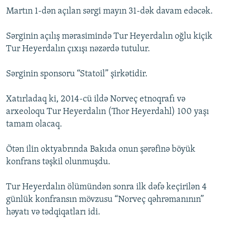
Martın 1-dən açılan sərgi mayın 31-dək davam edəcək.
Sərginin açılış mərasimində Tur Heyerdalın oğlu kiçik
Tur Heyerdalın çıxışı nəzərdə tutulur.
Sərginin sponsoru “Statoil” şirkətidir.
Xatırladaq ki, 2014-cü ildə Norveç etnoqrafı və
arxeoloqu Tur Heyerdalın (Thor Heyerdahl) 100 yaşı
tamam olacaq.
Ötən ilin oktyabrında Bakıda onun şərəfinə böyük
konfrans təşkil olunmuşdu.
Tur Heyerdalın ölümündən sonra ilk dəfə keçirilən 4
günlük konfransın mövzusu “Norveç qəhrəmanının”
həyatı və tədqiqatları idi.