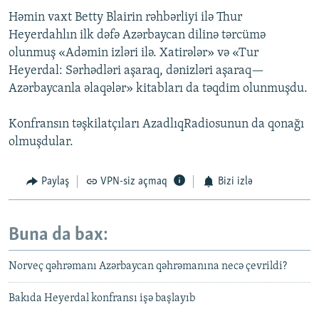
Həmin vaxt Betty Blairin rəhbərliyi ilə Thur
Heyerdahlın ilk dəfə Azərbaycan dilinə tərcümə
olunmuş «Adəmin izləri ilə. Xatirələr» və «Tur
Heyerdal: Sərhədləri aşaraq, dənizləri aşaraq—
Azərbaycanla əlaqələr» kitabları da təqdim olunmuşdu.
Konfransın təşkilatçıları AzadlıqRadiosunun da qonağı
olmuşdular.
Paylaş
VPN-siz açmaq
Bizi izlə
Buna da bax:
Norveç qəhrəmanı Azərbaycan qəhrəmanına necə çevrildi?
Bakıda Heyerdal konfransı işə başlayıb