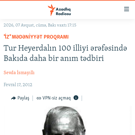
Keçid
linkləri
Əsas
2026, 07 Avqust, cümə, Bakı vaxtı 17:15
məzmuna
GÜNDƏM
"İZ" MƏDƏNIYYƏT PROQRAMI
qayıt
#İZAHLA
Əsas
Tur Heyerdalın 100 illiyi ərəfəsində
KORRUPSIOMETR
naviqasiyaya
Bakıda daha bir anım tədbiri
qayıt
#ƏSLINDƏ
Axtarışa
Sevda İsmayıllı
FƏRQƏ BAX
keç
Fevral 17, 2012
QANUNI DOĞRU
ARAŞDIRMA
Paylaş
VPN-siz açmaq
MULTIMEDIA
RADIO ARXIV
VIDEO
HAQQIMIZDA
FOTOQALEREYA
OXU ZALI