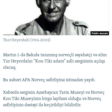
İNFOQRAFIKA
AZƏRBAYCAN ƏDƏBIYYATI KITABXANASI
MISSIYAMIZ
BIZI IZLƏ
KARIKATURA
İSLAM VƏ DEMOKRATIYA
PEŞƏ ETIKASI VƏ JURNALISTIKA STANDARTLARIMIZ
İZ - MƏDƏNIYYƏT PROQRAMI
MATERIALLARIMIZDAN ISTIFADƏ
AZADLIQRADIOSU MOBIL TELEFONUNUZDA
RFE/RL-in bütün saytları
Thor Heyerdahl (1914-2002)
BIZIMLƏ ƏLAQƏ
XƏBƏR BÜLLETENLƏRIMIZ
Martın 1-də Bakıda tanınmış norveçli səyahətçi və alim
Tur Heyerdalın “Kon-Tiki adam” adlı sərgisinin açılışı
olacaq.
Bu xəbəri APA Norveç səfirliyinə istinadən yayıb.
Xəbərdə sərginin Azərbaycan Tarix Muzeyi və Norveç
Kon Tiki Muzeyinin birgə layihəsi olduğu və Norveç
səfirliyinin dəstəyi ilə keçirildiyi bildirilir.