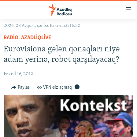
Keçid
linkləri
Əsas
2026, 08 Avqust, şənbə, Bakı vaxtı 16:50
məzmuna
GÜNDƏM
RADIO: AZADLIQLIVE
qayıt
#İZAHLA
Əsas
Eurovisiona gələn qonaqları niyə
KORRUPSIOMETR
naviqasiyaya
adam yerinə, robot qarşılayacaq?
qayıt
#ƏSLINDƏ
Axtarışa
Fevral 16, 2012
FƏRQƏ BAX
keç
QANUNI DOĞRU
Paylaş
VPN-siz açmaq
ARAŞDIRMA
MULTIMEDIA
RADIO ARXIV
VIDEO
HAQQIMIZDA
FOTOQALEREYA
OXU ZALI