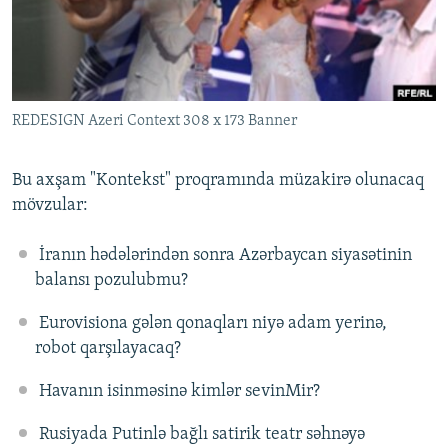
İNFOQRAFIKA
AZƏRBAYCAN ƏDƏBIYYATI KITABXANASI
MISSIYAMIZ
BIZI IZLƏ
KARIKATURA
İSLAM VƏ DEMOKRATIYA
PEŞƏ ETIKASI VƏ JURNALISTIKA STANDARTLARIMIZ
İZ - MƏDƏNIYYƏT PROQRAMI
MATERIALLARIMIZDAN ISTIFADƏ
REDESIGN Azeri Context 308 x 173 Banner
AZADLIQRADIOSU MOBIL TELEFONUNUZDA
RFE/RL-in bütün saytları
BIZIMLƏ ƏLAQƏ
Bu axşam "Kontekst" proqramında müzakirə olunacaq
XƏBƏR BÜLLETENLƏRIMIZ
mövzular:
İranın hədələrindən sonra Azərbaycan siyasətinin
balansı pozulubmu?
Eurovisiona gələn qonaqları niyə adam yerinə,
robot qarşılayacaq?
Havanın isinməsinə kimlər sevinMir?
Rusiyada Putinlə bağlı satirik teatr səhnəyə