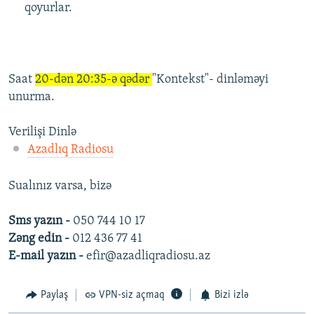
qoyurlar.
Saat
20-dən 20:35-ə qədər
"Kontekst"- dinləməyi
unurma.
Verilişi Dinlə
Azadlıq Radiosu
Sualınız varsa, bizə
Sms yazın -
050 744 10 17
Zəng edin -
012 436 77 41
E-mail yazın -
efir@azadliqradiosu.az
Paylaş
VPN-siz açmaq
Bizi izlə