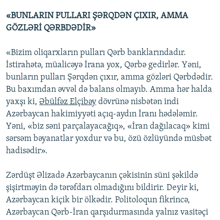
«BUNLARIN PULLARI ŞƏRQDƏN ÇIXIR, AMMA
GÖZLƏRİ QƏRBDƏDİR»
«Bizim oliqarxların pulları Qərb banklarındadır.
İstirahətə, müalicəyə İrana yox, Qərbə gedirlər. Yəni,
bunların pulları Şərqdən çıxır, amma gözləri Qərbdədir.
Bu baxımdan əvvəl də balans olmayıb. Amma hər halda
yaxşı ki,
Əbülfəz Elçibəy
dövrünə nisbətən indi
Azərbaycan hakimiyyəti açıq-aydın İranı hədələmir.
Yəni, «biz səni parçalayacağıq», «İran dağılacaq» kimi
sərsəm bəyanatlar yoxdur və bu, özü özlüyündə müsbət
hadisədir».
Zərdüşt Əlizadə Azərbaycanın çəkisinin süni şəkildə
şişirtməyin də tərəfdarı olmadığını bildirir. Deyir ki,
Azərbaycan kiçik bir ölkədir. Politoloqun fikrincə,
Azərbaycan Qərb-İran qarşıdurmasında yalnız vasitəçi