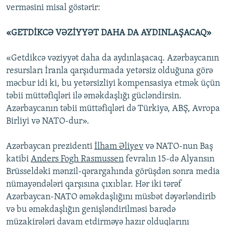
verməsini misal göstərir:
«GETDİKCƏ VƏZİYYƏT DAHA DA AYDINLAŞACAQ»
«Getdikcə vəziyyət daha da aydınlaşacaq. Azərbaycanın
resursları İranla qarşıdurmada yetərsiz olduğuna görə
məcbur idi ki, bu yetərsizliyi kompensasiya etmək üçün
təbii müttəfiqləri ilə əməkdaşlığı gücləndirsin.
Azərbaycanın təbii müttəfiqləri də Türkiyə, ABŞ, Avropa
Birliyi və NATO-dur».
Azərbaycan prezidenti
İlham Əliyev
və NATO-nun Baş
katibi
Anders Fogh Rasmussen
fevralın 15-də Alyansın
Brüsseldəki mənzil-qərargahında görüşdən sonra media
nümayəndələri qarşısına çıxıblar. Hər iki tərəf
Azərbaycan-NATO əməkdaşlığını müsbət dəyərləndirib
və bu əməkdaşlığın genişləndirilməsi barədə
müzakirələri davam etdirməyə hazır olduqlarını