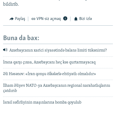
bildirib.
Paylaş
VPN-siz açmaq
Bizi izlə
Buna da bax:
Azərbaycanın xarici siyasətində balans limiti tükənirmi?
İrana qarşı çıxsa, Azərbaycanı heç kəs qurtarmayacaq
Əli Həsənov: «İran qonşu ölkələrlə ehtiyatlı olmalıdır»
İlham Əliyev NATO-ya Azərbaycanın regional narahatlıqlarını
çatdırıb
İsrail səfirliyinin maşınlarına bomba qoyulub