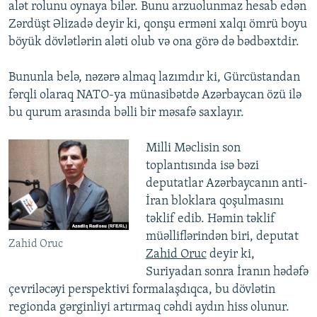
alət rolunu oynaya bilər. Bunu arzuolunmaz hesab edən
Zərdüşt Əlizadə deyir ki, qonşu erməni xalqı ömrü boyu
böyük dövlətlərin aləti olub və ona görə də bədbəxtdir.
Bununla belə, nəzərə almaq lazımdır ki, Gürcüstandan
fərqli olaraq NATO-ya münasibətdə Azərbaycan özü ilə
bu qurum arasında bəlli bir məsafə saxlayır.
Milli Məclisin son
toplantısında isə bəzi
deputatlar Azərbaycanın anti-
İran bloklara qoşulmasını
təklif edib. Həmin təklif
müəlliflərindən biri, deputat
Zahid Oruc
Zahid Oruc
deyir ki,
Suriyadan sonra İranın hədəfə
çevriləcəyi perspektivi formalaşdıqca, bu dövlətin
regionda gərginliyi artırmaq cəhdi aydın hiss olunur.