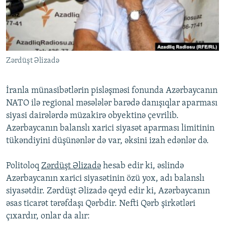
İNFOQRAFIKA
AZƏRBAYCAN ƏDƏBIYYATI KITABXANASI
MISSIYAMIZ
BIZI IZLƏ
KARIKATURA
İSLAM VƏ DEMOKRATIYA
PEŞƏ ETIKASI VƏ JURNALISTIKA STANDARTLARIMIZ
İZ - MƏDƏNIYYƏT PROQRAMI
MATERIALLARIMIZDAN ISTIFADƏ
Zərdüşt Əlizadə
AZADLIQRADIOSU MOBIL TELEFONUNUZDA
RFE/RL-in bütün saytları
BIZIMLƏ ƏLAQƏ
İranla münasibətlərin pisləşməsi fonunda Azərbaycanın
XƏBƏR BÜLLETENLƏRIMIZ
NATO ilə regional məsələlər barədə danışıqlar aparması
siyasi dairələrdə müzakirə obyektinə çevrilib.
Azərbaycanın balanslı xarici siyasət aparması limitinin
tükəndiyini düşünənlər də var, əksini izah edənlər də.
Politoloq
Zərdüşt Əlizadə
hesab edir ki, əslində
Azərbaycanın xarici siyasətinin özü yox, adı balanslı
siyasətdir. Zərdüşt Əlizadə qeyd edir ki, Azərbaycanın
əsas ticarət tərəfdaşı Qərbdir. Nefti Qərb şirkətləri
çıxardır, onlar da alır: