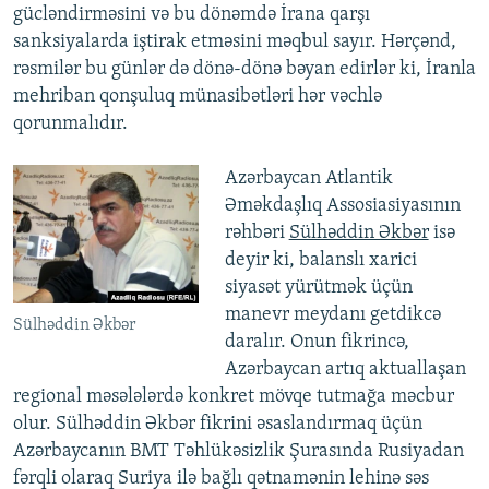
gücləndirməsini və bu dönəmdə İrana qarşı
sanksiyalarda iştirak etməsini məqbul sayır. Hərçənd,
rəsmilər bu günlər də dönə-dönə bəyan edirlər ki, İranla
mehriban qonşuluq münasibətləri hər vəchlə
qorunmalıdır.
Azərbaycan Atlantik
Əməkdaşlıq Assosiasiyasının
rəhbəri
Sülhəddin Əkbər
isə
deyir ki, balanslı xarici
siyasət yürütmək üçün
manevr meydanı getdikcə
Sülhəddin Əkbər
daralır. Onun fikrincə,
Azərbaycan artıq aktuallaşan
regional məsələlərdə konkret mövqe tutmağa məcbur
olur. Sülhəddin Əkbər fikrini əsaslandırmaq üçün
Azərbaycanın BMT Təhlükəsizlik Şurasında Rusiyadan
fərqli olaraq Suriya ilə bağlı qətnamənin lehinə səs