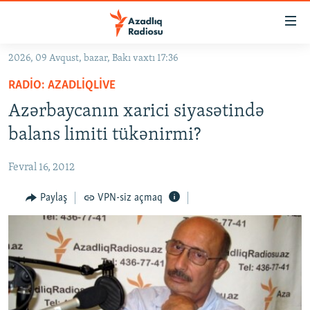
Keçid
linkləri
Əsas
2026, 09 Avqust, bazar, Bakı vaxtı 17:36
məzmuna
GÜNDƏM
RADIO: AZADLIQLIVE
qayıt
#İZAHLA
Əsas
Azərbaycanın xarici siyasətində
KORRUPSIOMETR
naviqasiyaya
balans limiti tükənirmi?
qayıt
#ƏSLINDƏ
Axtarışa
Fevral 16, 2012
FƏRQƏ BAX
keç
QANUNI DOĞRU
Paylaş
VPN-siz açmaq
ARAŞDIRMA
MULTIMEDIA
RADIO ARXIV
VIDEO
HAQQIMIZDA
FOTOQALEREYA
OXU ZALI