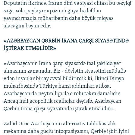
Deputatın fikrincə, İranın dini və siyasi elitası bu təzyiqi
sağa-sola paylaşaraq özünü guya hədəfdən
yayındırmaqla müharibənin daha böyük miqyas
alacağını bəyan edir:
«AZƏRBAYCAN QƏRBİN İRANA QARŞI SİYASƏTİNDƏ
İŞTİRAK ETMƏLİDİR»
«Azərbaycanın İrana qarşı siyasətdə fəal şəkildə yer
almasının zamanıdır. Biz - dövlətin siyasətini müdafiə
edən insanlar bir ay əvvəl bildirirdik ki, İkinci Dünya
müharibəsində Türkiyə hansı addımları atıbsa,
Azərbaycan da neytrallığı ilə o rolu təkrarlamalıdır.
Ancaq indi geopolitik reallıqlar dəyişib. Azərbaycan
Qərbin İrana qarşı siyasətində iştirak etməlidir».
Zahid Oruc Azərbaycanın alternativ təhlükəsizlik
məkanına daha güclü inteqrasiyasını, Qərblə işbirliyini