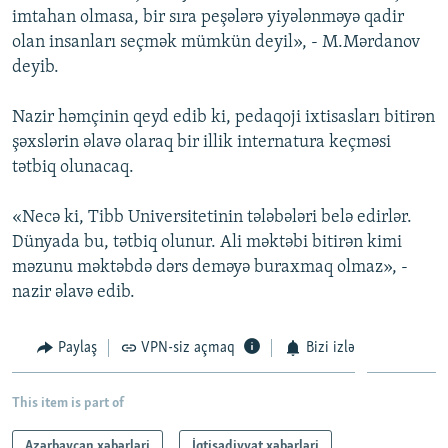
imtahan olmasa, bir sıra peşələrə yiyələnməyə qadir
İNFOQRAFIKA
AZƏRBAYCAN ƏDƏBIYYATI KITABXANASI
MISSIYAMIZ
BIZI IZLƏ
olan insanları seçmək mümkün deyil», - M.Mərdanov
KARIKATURA
İSLAM VƏ DEMOKRATIYA
PEŞƏ ETIKASI VƏ JURNALISTIKA STANDARTLARIMIZ
deyib.
İZ - MƏDƏNIYYƏT PROQRAMI
MATERIALLARIMIZDAN ISTIFADƏ
Nazir həmçinin qeyd edib ki, pedaqoji ixtisasları bitirən
AZADLIQRADIOSU MOBIL TELEFONUNUZDA
RFE/RL-in bütün saytları
şəxslərin əlavə olaraq bir illik internatura keçməsi
BIZIMLƏ ƏLAQƏ
tətbiq olunacaq.
XƏBƏR BÜLLETENLƏRIMIZ
«Necə ki, Tibb Universitetinin tələbələri belə edirlər.
Dünyada bu, tətbiq olunur. Ali məktəbi bitirən kimi
məzunu məktəbdə dərs deməyə buraxmaq olmaz», -
nazir əlavə edib.
Paylaş
VPN-siz açmaq
Bizi izlə
This item is part of
Azərbaycan xəbərləri
İqtisadiyyat xəbərləri