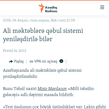
Keçid
linkləri
Əsas
2026, 06 Avqust, cümə axşamı, Bakı vaxtı 21:58
məzmuna
GÜNDƏM
Ali məktəblərə qəbul sistemi
qayıt
#İZAHLA
Əsas
yeniləşdirilə bilər
KORRUPSIOMETR
naviqasiyaya
qayıt
Fevral 16, 2012
#ƏSLINDƏ
Axtarışa
FƏRQƏ BAX
Paylaş
VPN-siz açmaq
keç
QANUNI DOĞRU
Azərbaycanda ali məktəblərə qəbul sistemi
yeniləşdirilməlidir.
ARAŞDIRMA
MULTIMEDIA
Bunu Təhsil naziri
Misir Mərdanov
«Milli təhsilin
gələcəyi» adlı dəyirmi masada bildirib.
RADIO ARXIV
VIDEO
HAQQIMIZDA
FOTOQALEREYA
OXU ZALI
«Test üsulunun çox böyük üstünlükləri var. Lakin şifahi