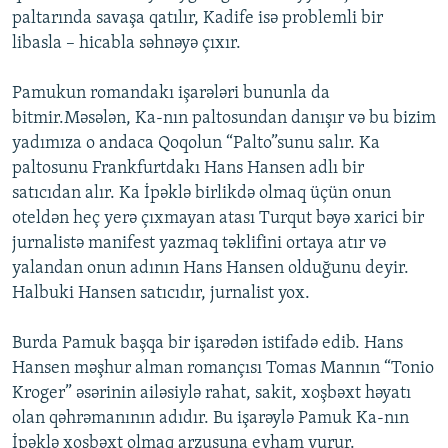
paltarında savaşa qatılır, Kadife isə problemli bir
libasla – hicabla səhnəyə çıxır.
Pamukun romandakı işarələri bununla da
bitmir.Məsələn, Ka-nın paltosundan danışır və bu bizim
yadımıza o andaca Qoqolun “Palto”sunu salır. Ka
paltosunu Frankfurtdakı Hans Hansen adlı bir
satıcıdan alır. Ka İpəklə birlikdə olmaq üçün onun
oteldən heç yerə çıxmayan atası Turqut bəyə xarici bir
jurnalistə manifest yazmaq təklifini ortaya atır və
yalandan onun adının Hans Hansen olduğunu deyir.
Halbuki Hansen satıcıdır, jurnalist yox.
Burda Pamuk başqa bir işarədən istifadə edib. Hans
Hansen məşhur alman romançısı Tomas Mannın “Tonio
Kroger” əsərinin ailəsiylə rahat, sakit, xoşbəxt həyatı
olan qəhrəmanının adıdır. Bu işarəylə Pamuk Ka-nın
İpəklə xoşbəxt olmaq arzusuna eyham vurur.