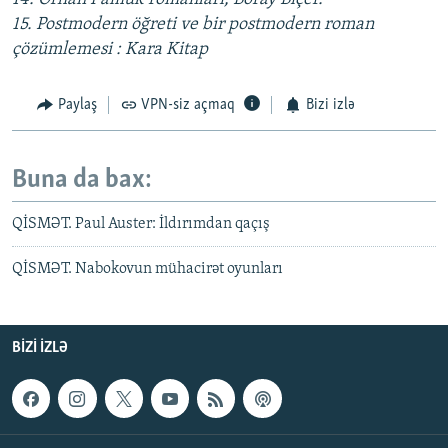
15. Postmodern öğreti ve bir postmodern roman
çözümlemesi : Kara Kitap
Paylaş
VPN-siz açmaq
Bizi izlə
Buna da bax:
QİSMƏT. Paul Auster: İldırımdan qaçış
QİSMƏT. Nabokovun mühacirət oyunları
BIZI IZLƏ