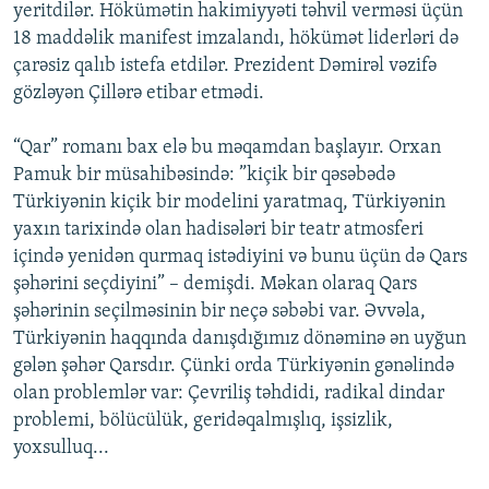
yeritdilər. Hökümətin hakimiyyəti təhvil verməsi üçün
18 maddəlik manifest imzalandı, hökümət liderləri də
çarəsiz qalıb istefa etdilər. Prezident Dəmirəl vəzifə
gözləyən Çillərə etibar etmədi.
“Qar” romanı bax elə bu məqamdan başlayır. Orxan
Pamuk bir müsahibəsində: ”kiçik bir qəsəbədə
Türkiyənin kiçik bir modelini yaratmaq, Türkiyənin
yaxın tarixində olan hadisələri bir teatr atmosferi
içində yenidən qurmaq istədiyini və bunu üçün də Qars
şəhərini seçdiyini” – demişdi. Məkan olaraq Qars
şəhərinin seçilməsinin bir neçə səbəbi var. Əvvəla,
Türkiyənin haqqında danışdığımız dönəminə ən uyğun
gələn şəhər Qarsdır. Çünki orda Türkiyənin gənəlində
olan problemlər var: Çevriliş təhdidi, radikal dindar
problemi, bölücülük, geridəqalmışlıq, işsizlik,
yoxsulluq...