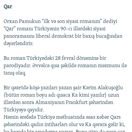
Qar
Orxan Pamukun “ilk və son siyasi romanım” dediyi
“Qar” romanı Türkiyənin 90-cı illərdəki siyasi
panoramasını liberal demokrat bir baxış bucağından
dəyərləndirir.
Bu roman Türkiyədəki 28 fevral dönəminə bir
parodiyadır. Əvvəlcə qısa şəkildə romanın məzmunu ilə
tanış olaq.
Bir qəzetdə köşə yazıları yazan şair Kərim Alakuşoğlu
(bütün roman boyu adı qısaca Ka kimi yazılır) uzun
illərdən sonra Almaniyanın Frankfurt şəhərindən
Türkiyəyə qayıdır.
Həmin ərəfədə Türkiyə mətbuatında əsas xəbər Qars
şəhərindəki qadın intiharları olur və Ka qərara gəlir ki,