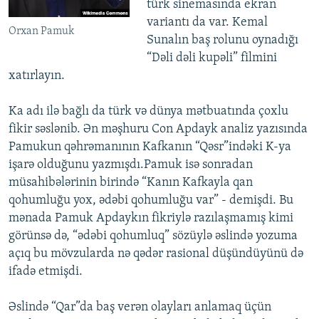
türk sinemasında ekran
variantı da var. Kemal
Orxan Pamuk
Sunalın baş rolunu oynadığı
“Dəli dəli kupəli” filmini
xatırlayın.
Ka adı ilə bağlı da türk və dünya mətbuatında çoxlu
fikir səslənib. Ən məşhuru Con Apdayk analiz yazısında
Pamukun qəhrəmanının Kafkanın “Qəsr”indəki K-ya
işarə olduğunu yazmışdı.Pamuk isə sonradan
müsahibələrinin birində “Kanın Kafkayla qan
qohumluğu yox, ədəbi qohumluğu var” - demişdi. Bu
mənada Pamuk Apdaykın fikriylə razılaşmamış kimi
görünsə də, “ədəbi qohumluq” sözüylə əslində yozuma
açıq bu mövzularda nə qədər rasional düşündüyünü də
ifadə etmişdi.
Əslində “Qar”da baş verən olayları anlamaq üçün