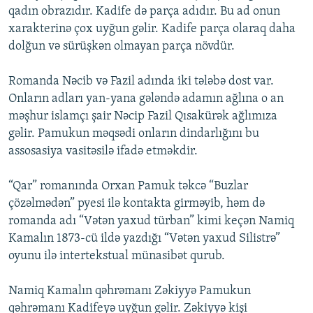
qadın obrazıdır. Kadife də parça adıdır. Bu ad onun
xarakterinə çox uyğun gəlir. Kadife parça olaraq daha
dolğun və sürüşkən olmayan parça növdür.
Romanda Nəcib və Fazil adında iki tələbə dost var.
Onların adları yan-yana gələndə adamın ağlına o an
məşhur islamçı şair Nəcip Fazil Qısakürək ağlımıza
gəlir. Pamukun məqsədi onların dindarlığını bu
assosasiya vasitəsilə ifadə etməkdir.
“Qar” romanında Orxan Pamuk təkcə “Buzlar
çözəlmədən” pyesi ilə kontakta girməyib, həm də
romanda adı “Vətən yaxud türban” kimi keçən Namiq
Kamalın 1873-cü ildə yazdığı “Vətən yaxud Silistrə”
oyunu ilə intertekstual münasibət qurub.
Namiq Kamalın qəhrəmanı Zəkiyyə Pamukun
qəhrəmanı Kadifeyə uyğun gəlir. Zəkiyyə kişi