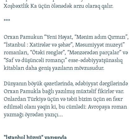
Xoşbəxtlik Ka üçün ölənədək arzu olaraq qalır.
***
Orxan Pamukun “Yeni Həyat, “Mənim adım Qırmızı”,
“İstanbul : Xatirələr və şəhər”, Məsumiyyət muzeyi”
romanları, “Ötəki rənglər”, “Mənzərədən parçalar” və
“Saf və düşüncəli romançı” esse-ədəbiyyatşünaslıq
kitabları daha geniş yazıların mövzusudur.
Dünyanın böyük qəzetlərində, ədəbiyyat dərgilərində
Orxan Pamukla bağlı yazılmış müxtəlif fikirlər var.
Onlardan Türkiyə üçün və təbii bizim üçün ən fəxr
edilməli olanı yəqin ki, bu cümlədi: Avropaya roman
yazmağı öyrədən yazıçı...
"İstanbul hüznü" yazısında