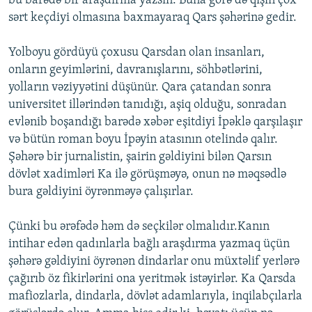
bu barədə bir araşdırma yazsın. Buna görə də qışın çox
sərt keçdiyi olmasına baxmayaraq Qars şəhərinə gedir.
Yolboyu gördüyü çoxusu Qarsdan olan insanları,
onların geyimlərini, davranışlarını, söhbətlərini,
yolların vəziyyətini düşünür. Qara çatandan sonra
universitet illərindən tanıdığı, aşiq olduğu, sonradan
evlənib boşandığı barədə xəbər eşitdiyi İpəklə qarşılaşır
və bütün roman boyu İpəyin atasının otelində qalır.
Şəhərə bir jurnalistin, şairin gəldiyini bilən Qarsın
dövlət xadimləri Ka ilə görüşməyə, onun nə məqsədlə
bura gəldiyini öyrənməyə çalışırlar.
Çünki bu ərəfədə həm də seçkilər olmalıdır.Kanın
intihar edən qadınlarla bağlı araşdırma yazmaq üçün
şəhərə gəldiyini öyrənən dindarlar onu müxtəlif yerlərə
çağırıb öz fikirlərini ona yeritmək istəyirlər. Ka Qarsda
mafiozlarla, dindarla, dövlət adamlarıyla, inqilabçılarla