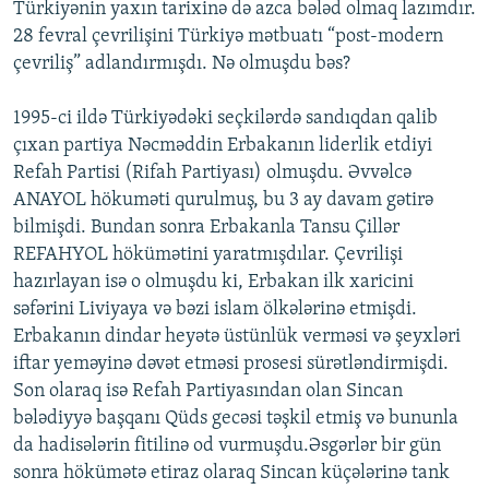
Türkiyənin yaxın tarixinə də azca bələd olmaq lazımdır.
28 fevral çevrilişini Türkiyə mətbuatı “post-modern
çevriliş” adlandırmışdı. Nə olmuşdu bəs?
1995-ci ildə Türkiyədəki seçkilərdə sandıqdan qalib
çıxan partiya Nəcməddin Erbakanın liderlik etdiyi
Refah Partisi (Rifah Partiyası) olmuşdu. Əvvəlcə
ANAYOL hökuməti qurulmuş, bu 3 ay davam gətirə
bilmişdi. Bundan sonra Erbakanla Tansu Çillər
REFAHYOL hökümətini yaratmışdılar. Çevrilişi
hazırlayan isə o olmuşdu ki, Erbakan ilk xaricini
səfərini Liviyaya və bəzi islam ölkələrinə etmişdi.
Erbakanın dindar heyətə üstünlük verməsi və şeyxləri
iftar yeməyinə dəvət etməsi prosesi sürətləndirmişdi.
Son olaraq isə Refah Partiyasından olan Sincan
bələdiyyə başqanı Qüds gecəsi təşkil etmiş və bununla
da hadisələrin fitilinə od vurmuşdu.Əsgərlər bir gün
sonra hökümətə etiraz olaraq Sincan küçələrinə tank