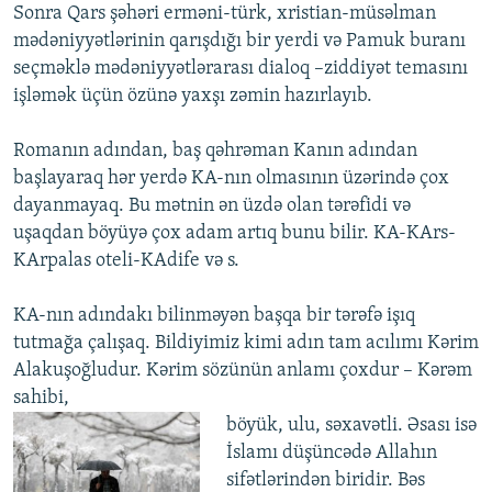
Sonra Qars şəhəri erməni-türk, xristian-müsəlman
mədəniyyətlərinin qarışdığı bir yerdi və Pamuk buranı
seçməklə mədəniyyətlərarası dialoq –ziddiyət temasını
işləmək üçün özünə yaxşı zəmin hazırlayıb.
Romanın adından, baş qəhrəman Kanın adından
başlayaraq hər yerdə KA-nın olmasının üzərində çox
dayanmayaq. Bu mətnin ən üzdə olan tərəfidi və
uşaqdan böyüyə çox adam artıq bunu bilir. KA-KArs-
KArpalas oteli-KAdife və s.
KA-nın adındakı bilinməyən başqa bir tərəfə işıq
tutmağa çalışaq. Bildiyimiz kimi adın tam acılımı Kərim
Alakuşoğludur. Kərim sözünün anlamı çoxdur – Kərəm
sahibi,
böyük, ulu, səxavətli. Əsası isə
İslamı düşüncədə Allahın
sifətlərindən biridir. Bəs