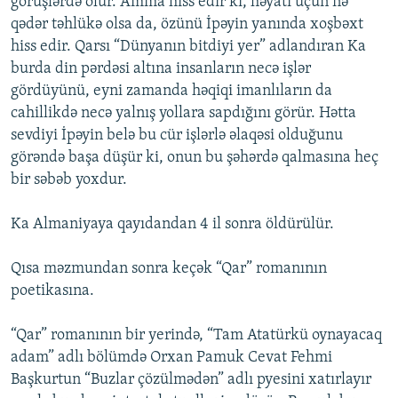
görüşlərdə olur. Amma hiss edir ki, həyatı üçün nə
qədər təhlükə olsa da, özünü İpəyin yanında xoşbəxt
hiss edir. Qarsı “Dünyanın bitdiyi yer” adlandıran Ka
burda din pərdəsi altına insanların necə işlər
gördüyünü, eyni zamanda həqiqi imanlıların da
cahillikdə necə yalnış yollara sapdığını görür. Hətta
sevdiyi İpəyin belə bu cür işlərlə əlaqəsi olduğunu
görəndə başa düşür ki, onun bu şəhərdə qalmasına heç
bir səbəb yoxdur.
Ka Almaniyaya qayıdandan 4 il sonra öldürülür.
Qısa məzmundan sonra keçək “Qar” romanının
poetikasına.
“Qar” romanının bir yerində, “Tam Atatürkü oynayacaq
adam” adlı bölümdə Orxan Pamuk Cevat Fehmi
Başkurtun “Buzlar çözülmədən” adlı pyesini xatırlayır