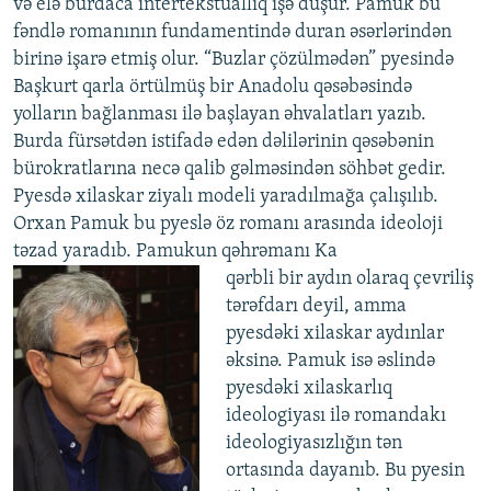
və elə burdaca intertekstuallıq işə düşür. Pamuk bu
fəndlə romanının fundamentində duran əsərlərindən
birinə işarə etmiş olur. “Buzlar çözülmədən” pyesində
Başkurt qarla örtülmüş bir Anadolu qəsəbəsində
yolların bağlanması ilə başlayan əhvalatları yazıb.
Burda fürsətdən istifadə edən dəlilərinin qəsəbənin
bürokratlarına necə qalib gəlməsindən söhbət gedir.
Pyesdə xilaskar ziyalı modeli yaradılmağa çalışılıb.
Orxan Pamuk bu pyeslə öz romanı arasında ideoloji
təzad yaradıb. Pamukun qəhrəmanı Ka
qərbli bir aydın olaraq çevriliş
tərəfdarı deyil, amma
pyesdəki xilaskar aydınlar
əksinə. Pamuk isə əslində
pyesdəki xilaskarlıq
ideologiyası ilə romandakı
ideologiyasızlığın tən
ortasında dayanıb. Bu pyesin