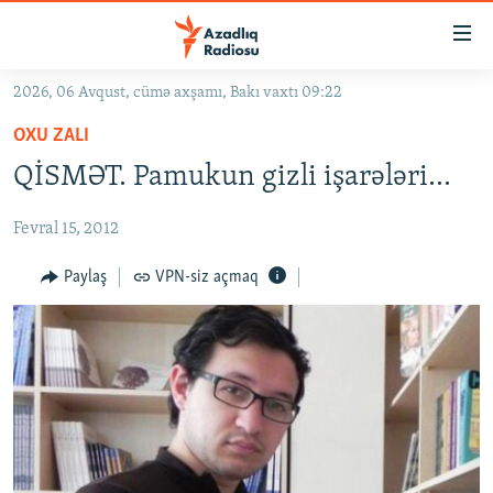
Keçid
linkləri
Əsas
2026, 06 Avqust, cümə axşamı, Bakı vaxtı 09:22
məzmuna
GÜNDƏM
OXU ZALI
qayıt
#İZAHLA
Əsas
QİSMƏT. Pamukun gizli işarələri...
KORRUPSIOMETR
naviqasiyaya
qayıt
Fevral 15, 2012
#ƏSLINDƏ
Axtarışa
FƏRQƏ BAX
Paylaş
VPN-siz açmaq
keç
QANUNI DOĞRU
ARAŞDIRMA
MULTIMEDIA
RADIO ARXIV
VIDEO
HAQQIMIZDA
FOTOQALEREYA
OXU ZALI