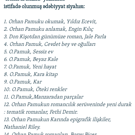
istifadə olunmuş ədəbiyyat siyahısı:
1. Orhan Pamuku okumak, Yıldız Ecevit,
2. Orhan Pamuku anlamak, Engin Kılıç
3. Don Kişotdan günümüze roman, Jale Parla
4. Orhan Pamuk, Cevdet bey ve oğulları
5. O.Pamuk, Sessiz ev
6. O.Pamuk, Beyaz Kale
7. O.Pamuk, Yeni hayat
8. O.Pamuk, Kara kitap
9. O.Pamuk, Kar
10. O.Pamuk, Öteki renkler
11. O.Pamuk,Manzaradan parçalar
12. Orhan Pamukun romancılık serüveninde yeni durak
: tematik romanlar, Fethi Demir.
13. Orhan Pamukun Karında epigrafik ilişkiler,
Nathaniel Riley.
14. Orhan Pamuk romanları, Boray Biçer.