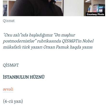
İNFOQRAFIKA
AZƏRBAYCAN ƏDƏBIYYATI KITABXANASI
MISSIYAMIZ
BIZI IZLƏ
KARIKATURA
İSLAM VƏ DEMOKRATIYA
PEŞƏ ETIKASI VƏ JURNALISTIKA STANDARTLARIMIZ
Qismət
İZ - MƏDƏNIYYƏT PROQRAMI
MATERIALLARIMIZDAN ISTIFADƏ
AZADLIQRADIOSU MOBIL TELEFONUNUZDA
RFE/RL-in bütün saytları
"Oxu zalı”nda başladığımız “Ən məşhur
BIZIMLƏ ƏLAQƏ
postmodernistlər” rubrikasında QİSMƏTin Nobel
mükafatlı türk yazarı Orxan Pamuk haqda yazısı
XƏBƏR BÜLLETENLƏRIMIZ
QİSMƏT
İSTANBULUN HÜZNÜ
əvvəli
(4-cü yazı)