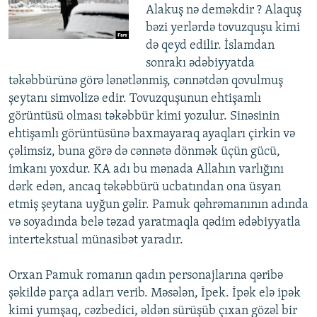
Alakuş nə deməkdir ? Alaquş
bəzi yerlərdə tovuzquşu kimi
də qeyd edilir. İslamdan
sonrakı ədəbiyyatda
təkəbbürünə görə lənətlənmiş, cənnətdən qovulmuş
şeytanı simvolizə edir. Tovuzquşunun ehtişamlı
görüntüsü olması təkəbbür kimi yozulur. Sinəsinin
ehtişamlı görüntüsünə baxmayaraq ayaqları çirkin və
çəlimsiz, buna görə də cənnətə dönmək üçün gücü,
imkanı yoxdur. KA adı bu mənada Allahın varlığını
dərk edən, ancaq təkəbbürü ucbatından ona üsyan
etmiş şeytana uyğun gəlir. Pamuk qəhrəmanının adında
və soyadında belə təzad yaratmaqla qədim ədəbiyyatla
intertekstual münasibət yaradır.
Orxan Pamuk romanın qadın personajlarına qəribə
şəkildə parça adları verib. Məsələn, İpek. İpək elə ipək
kimi yumşaq, cəzbedici, əldən sürüşüb çıxan gözəl bir