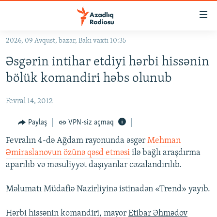
Keçid
linkləri
Əsas
2026, 09 Avqust, bazar, Bakı vaxtı 10:35
məzmuna
GÜNDƏM
Əsgərin intihar etdiyi hərbi hissənin
qayıt
#İZAHLA
Əsas
bölük komandiri həbs olunub
KORRUPSIOMETR
naviqasiyaya
qayıt
Fevral 14, 2012
#ƏSLINDƏ
Axtarışa
FƏRQƏ BAX
Paylaş
VPN-siz açmaq
keç
QANUNI DOĞRU
Fevralın 4-də Ağdam rayonunda əsgər
Mehman
Əmiraslanovun özünə qəsd etməsi
ilə bağlı araşdırma
ARAŞDIRMA
aparılıb və məsuliyyət daşıyanlar cəzalandırılıb.
MULTIMEDIA
Məlumatı Müdafiə Nazirliyinə istinadən «Trend» yayıb.
RADIO ARXIV
VIDEO
HAQQIMIZDA
FOTOQALEREYA
OXU ZALI
Hərbi hissənin komandiri, mayor
Etibar Əhmədov