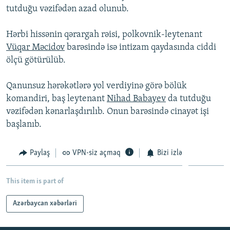
tutduğu vəzifədən azad olunub.
İNFOQRAFIKA
AZƏRBAYCAN ƏDƏBIYYATI KITABXANASI
MISSIYAMIZ
BIZI IZLƏ
KARIKATURA
İSLAM VƏ DEMOKRATIYA
PEŞƏ ETIKASI VƏ JURNALISTIKA STANDARTLARIMIZ
Hərbi hissənin qərargah rəisi, polkovnik-leytenant
Vüqar Məcidov
barəsində isə intizam qaydasında ciddi
İZ - MƏDƏNIYYƏT PROQRAMI
MATERIALLARIMIZDAN ISTIFADƏ
ölçü götürülüb.
AZADLIQRADIOSU MOBIL TELEFONUNUZDA
RFE/RL-in bütün saytları
BIZIMLƏ ƏLAQƏ
Qanunsuz hərəkətlərə yol verdiyinə görə bölük
komandiri, baş leytenant
Nihad Babayev
da tutduğu
XƏBƏR BÜLLETENLƏRIMIZ
vəzifədən kənarlaşdırılıb. Onun barəsində cinayət işi
başlanıb.
Paylaş
VPN-siz açmaq
Bizi izlə
This item is part of
Azərbaycan xəbərləri