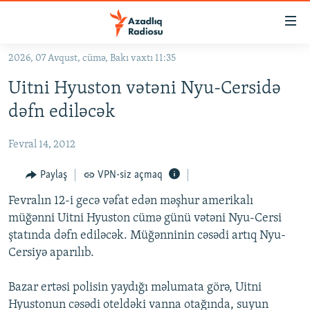
Keçid
linkləri
Əsas
2026, 07 Avqust, cümə, Bakı vaxtı 11:35
məzmuna
GÜNDƏM
Uitni Hyuston vətəni Nyu-Cersidə
qayıt
#İZAHLA
Əsas
dəfn ediləcək
KORRUPSIOMETR
naviqasiyaya
qayıt
Fevral 14, 2012
#ƏSLINDƏ
Axtarışa
FƏRQƏ BAX
Paylaş
VPN-siz açmaq
keç
QANUNI DOĞRU
Fevralın 12-i gecə vəfat edən məşhur amerikalı
müğənni Uitni Hyuston cümə günü vətəni Nyu-Cersi
ARAŞDIRMA
ştatında dəfn ediləcək. Müğənninin cəsədi artıq Nyu-
MULTIMEDIA
Cersiyə aparılıb.
RADIO ARXIV
VIDEO
Bazar ertəsi polisin yaydığı məlumata görə, Uitni
HAQQIMIZDA
FOTOQALEREYA
OXU ZALI
Hyustonun cəsədi oteldəki vanna otağında, suyun