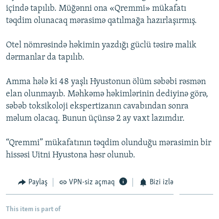
içində tapılıb. Müğənni ona «Qremmi» mükafatı
İNFOQRAFIKA
AZƏRBAYCAN ƏDƏBIYYATI KITABXANASI
MISSIYAMIZ
BIZI IZLƏ
təqdim olunacaq mərasimə qatılmağa hazırlaşırmış.
KARIKATURA
İSLAM VƏ DEMOKRATIYA
PEŞƏ ETIKASI VƏ JURNALISTIKA STANDARTLARIMIZ
Otel nömrəsində həkimin yazdığı güclü təsirə malik
İZ - MƏDƏNIYYƏT PROQRAMI
MATERIALLARIMIZDAN ISTIFADƏ
dərmanlar da tapılıb.
AZADLIQRADIOSU MOBIL TELEFONUNUZDA
RFE/RL-in bütün saytları
BIZIMLƏ ƏLAQƏ
Amma hələ ki 48 yaşlı Hyustonun ölüm səbəbi rəsmən
elan olunmayıb. Məhkəmə həkimlərinin dediyinə görə,
XƏBƏR BÜLLETENLƏRIMIZ
səbəb toksikoloji ekspertizanın cavabından sonra
məlum olacaq. Bunun üçünsə 2 ay vaxt lazımdır.
“Qremmi” mükafatının təqdim olunduğu mərasimin bir
hissəsi Uitni Hyustona həsr olunub.
Paylaş
VPN-siz açmaq
Bizi izlə
This item is part of