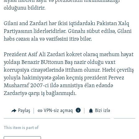
siyasi motivli sayır və prezidentin toxunulmazlığı
İNFOQRAFIKA
AZƏRBAYCAN ƏDƏBIYYATI KITABXANASI
MISSIYAMIZ
olduğunu bildirir.
BIZI IZLƏ
KARIKATURA
İSLAM VƏ DEMOKRATIYA
PEŞƏ ETIKASI VƏ JURNALISTIKA STANDARTLARIMIZ
Gilani and Zardari hər ikisi iqtidardakı Pakistan Xalq
İZ - MƏDƏNIYYƏT PROQRAMI
MATERIALLARIMIZDAN ISTIFADƏ
Partiyasının liderləridirlər. Günahı sübut edilsə, Gilani
həbs cəzası ala və vəzifəsini itirə bilər.
AZADLIQRADIOSU MOBIL TELEFONUNUZDA
RFE/RL-in bütün saytları
BIZIMLƏ ƏLAQƏ
Prezident Asif Ali Zardari kokret olaraq mərhum həyat
XƏBƏR BÜLLETENLƏRIMIZ
yoldaşı Benazir BUttonun Baş nazir olduğu vaxt
korrupsiya cinayətlərində ittiham olunur. Hərbi çevriliş
yoluyla hakimiyyətə gələn keçmiş prezident Pervez
Musharraf 2007-ci ildə amnistiya élan edəndə
Zardariyə qarşı iş bağlanmışdı.
Paylaş
VPN-siz açmaq
Bizi izlə
This item is part of