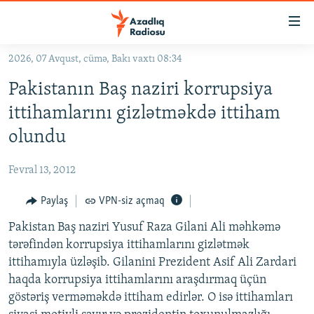
Keçid
linkləri
Əsas
2026, 07 Avqust, cümə, Bakı vaxtı 08:34
məzmuna
GÜNDƏM
Pakistanın Baş naziri korrupsiya
qayıt
#İZAHLA
Əsas
ittihamlarını gizlətməkdə ittiham
KORRUPSIOMETR
naviqasiyaya
olundu
qayıt
#ƏSLINDƏ
Axtarışa
Fevral 13, 2012
FƏRQƏ BAX
keç
QANUNI DOĞRU
Paylaş
VPN-siz açmaq
ARAŞDIRMA
Pakistan Baş naziri Yusuf Raza Gilani Ali məhkəmə
tərəfindən korrupsiya ittihamlarını gizlətmək
MULTIMEDIA
ittihamıyla üzləşib. Gilanini Prezident Asif Ali Zardari
RADIO ARXIV
VIDEO
haqda korrupsiya ittihamlarını araşdırmaq üçün
göstəriş verməməkdə ittiham edirlər. O isə ittihamları
HAQQIMIZDA
FOTOQALEREYA
OXU ZALI