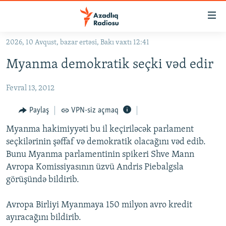
Keçid
linkləri
Əsas
2026, 10 Avqust, bazar ertəsi, Bakı vaxtı 12:41
məzmuna
GÜNDƏM
Myanma demokratik seçki vəd edir
qayıt
#İZAHLA
Əsas
Fevral 13, 2012
KORRUPSIOMETR
naviqasiyaya
qayıt
#ƏSLINDƏ
Paylaş
VPN-siz açmaq
Axtarışa
FƏRQƏ BAX
keç
Myanma hakimiyyəti bu il keçiriləcək parlament
seçkilərinin şəffaf və demokratik olacağını vəd edib.
QANUNI DOĞRU
Bunu Myanma parlamentinin spikeri Shve Mann
ARAŞDIRMA
Avropa Komissiyasının üzvü Andris Piebalgsla
görüşündə bildirib.
MULTIMEDIA
RADIO ARXIV
VIDEO
Avropa Birliyi Myanmaya 150 milyon avro kredit
HAQQIMIZDA
ayıracağını bildirib.
FOTOQALEREYA
OXU ZALI