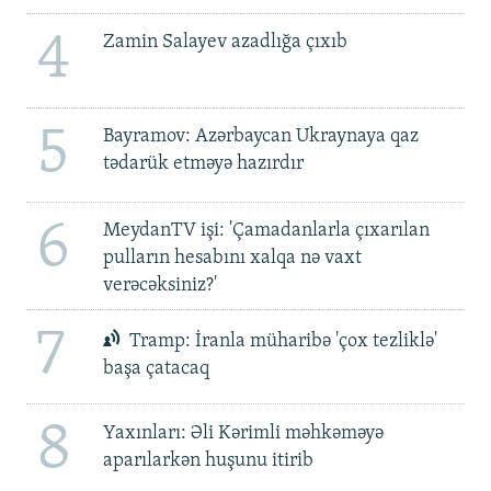
4
Zamin Salayev azadlığa çıxıb
5
Bayramov: Azərbaycan Ukraynaya qaz
tədarük etməyə hazırdır
6
MeydanTV işi: 'Çamadanlarla çıxarılan
pulların hesabını xalqa nə vaxt
verəcəksiniz?'
7
Tramp: İranla müharibə 'çox tezliklə'
başa çatacaq
8
Yaxınları: Əli Kərimli məhkəməyə
aparılarkən huşunu itirib