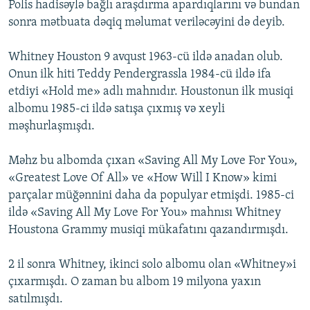
Polis hadisəylə bağlı araşdırma apardıqlarını və bundan
sonra mətbuata dəqiq məlumat veriləcəyini də deyib.
Whitney Houston 9 avqust 1963-cü ildə anadan olub.
Onun ilk hiti Teddy Pendergrassla 1984-cü ildə ifa
etdiyi «Hold me» adlı mahnıdır. Houstonun ilk musiqi
albomu 1985-ci ildə satışa çıxmış və xeyli
məşhurlaşmışdı.
Məhz bu albomda çıxan «Saving All My Love For You»,
«Greatest Love Of All» ve «How Will I Know» kimi
parçalar müğənnini daha da populyar etmişdi. 1985-ci
ildə «Saving All My Love For You» mahnısı Whitney
Houstona Grammy musiqi mükafatını qazandırmışdı.
2 il sonra Whitney, ikinci solo albomu olan «Whitney»i
çıxarmışdı. O zaman bu albom 19 milyona yaxın
satılmışdı.