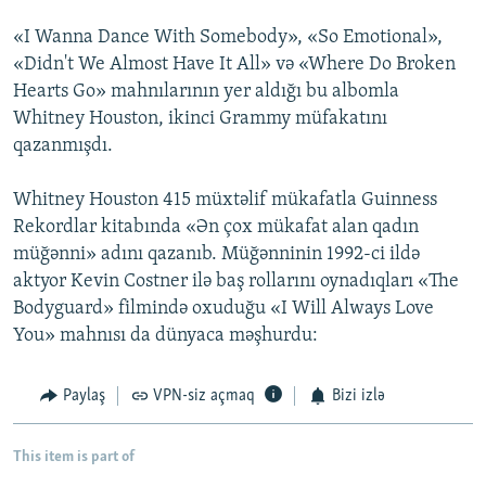
«I Wanna Dance With Somebody», «So Emotional»,
«Didn't We Almost Have It All» və «Where Do Broken
Hearts Go» mahnılarının yer aldığı bu albomla
Whitney Houston, ikinci Grammy müfakatını
qazanmışdı.
Whitney Houston 415 müxtəlif mükafatla Guinness
Rekordlar kitabında «Ən çox mükafat alan qadın
müğənni» adını qazanıb. Müğənninin 1992-ci ildə
aktyor Kevin Costner ilə baş rollarını oynadıqları «The
Bodyguard» filmində oxuduğu «I Will Always Love
You» mahnısı da dünyaca məşhurdu:
Paylaş
VPN-siz açmaq
Bizi izlə
This item is part of