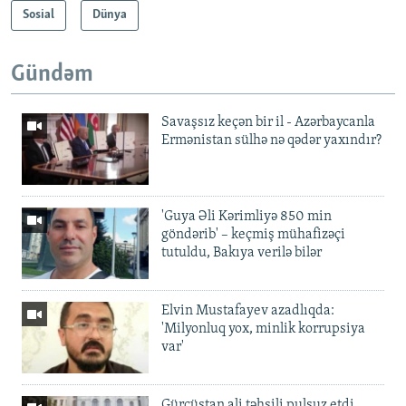
Sosial
Dünya
Gündəm
Savaşsız keçən bir il - Azərbaycanla
Ermənistan sülhə nə qədər yaxındır?
'Guya Əli Kərimliyə 850 min
göndərib' – keçmiş mühafizəçi
tutuldu, Bakıya verilə bilər
Elvin Mustafayev azadlıqda:
'Milyonluq yox, minlik korrupsiya
var'
Gürcüstan ali təhsili pulsuz etdi