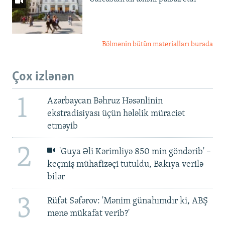
Bölmənin bütün materialları burada
Çox izlənən
1
Azərbaycan Bəhruz Həsənlinin
ekstradisiyası üçün hələlik müraciət
etməyib
2
'Guya Əli Kərimliyə 850 min göndərib' –
keçmiş mühafizəçi tutuldu, Bakıya verilə
bilər
3
Rüfət Səfərov: 'Mənim günahımdır ki, ABŞ
mənə mükafat verib?'