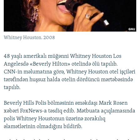
İNFOQRAFIKA
AZƏRBAYCAN ƏDƏBIYYATI KITABXANASI
MISSIYAMIZ
BIZI IZLƏ
KARIKATURA
İSLAM VƏ DEMOKRATIYA
PEŞƏ ETIKASI VƏ JURNALISTIKA STANDARTLARIMIZ
İZ - MƏDƏNIYYƏT PROQRAMI
MATERIALLARIMIZDAN ISTIFADƏ
Whitney Houston. 2008
AZADLIQRADIOSU MOBIL TELEFONUNUZDA
RFE/RL-in bütün saytları
BIZIMLƏ ƏLAQƏ
48 yaşlı amerikalı müğənni Whitney Houston Los
XƏBƏR BÜLLETENLƏRIMIZ
Angelesdə «Beverly Hilton» otelində ölü tapılıb.
CNN-in məlumatına görə, Whitney Houston otel işçiləri
tərəfindən huşsuz halda otelin dördüncü mərtəbəsində
tapılıb.
Beverly Hills Polis bölməsinin əməkdaşı Mark Rosen
xəbəri FoxNews-a təsdiq edib. Mətbuata açıqlamasında
polis Whitney Houstonun üzərinə zorakılıq
əlamətlərinin olmadığını bildirib.