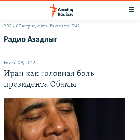
Keçid
linkləri
Əsas
2026, 07 Avqust, cümə, Bakı vaxtı 17:42
məzmuna
GÜNDƏM
Радио Азадлыг
qayıt
#İZAHLA
Əsas
KORRUPSIOMETR
naviqasiyaya
Fevral 09, 2012
qayıt
#ƏSLINDƏ
Axtarışa
Иран как головная боль
FƏRQƏ BAX
keç
президента Обамы
QANUNI DOĞRU
ARAŞDIRMA
MULTIMEDIA
RADIO ARXIV
VIDEO
HAQQIMIZDA
FOTOQALEREYA
OXU ZALI