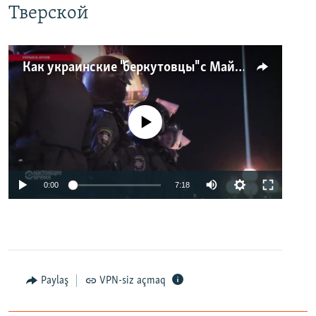
Тверской
Как украинские "беркутовцы" с Майдана стали ОМОНом с Тверской
No media source currently available
0:00
7:18
Paylaş
VPN-siz açmaq