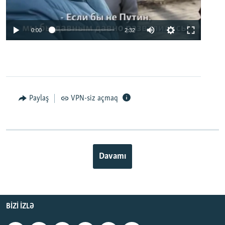
0:00
2:32
Paylaş
VPN-siz açmaq
Davamı
BIZI IZLƏ