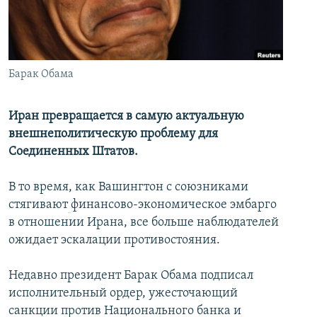
İNFOQRAFIKA
AZƏRBAYCAN ƏDƏBIYYATI KITABXANASI
MISSIYAMIZ
BIZI IZLƏ
KARIKATURA
İSLAM VƏ DEMOKRATIYA
PEŞƏ ETIKASI VƏ JURNALISTIKA STANDARTLARIMIZ
İZ - MƏDƏNIYYƏT PROQRAMI
MATERIALLARIMIZDAN ISTIFADƏ
Барак Обама
AZADLIQRADIOSU MOBIL TELEFONUNUZDA
RFE/RL-in bütün saytları
BIZIMLƏ ƏLAQƏ
Иран превращается в самую актуальную
внешнеполитическую проблему для
XƏBƏR BÜLLETENLƏRIMIZ
Соединенных Штатов.
В то время, как Вашингтон с союзниками
стягивают
финансово-экономическое эмбарго
в отношении Ирана, все больше наблюдателей
ожидает эскалации противостояния.
Недавно президент Барак Обама подписал
исполнительный ордер, ужесточающий
санкции против Национального банка и