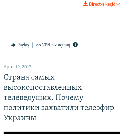
Direct-ə keçid
Paylaş
VPN-siz açmaq
Aprel 19, 2017
Страна самых
высокопоставленных
телеведущих. Почему
политики захватили телеэфир
Украины