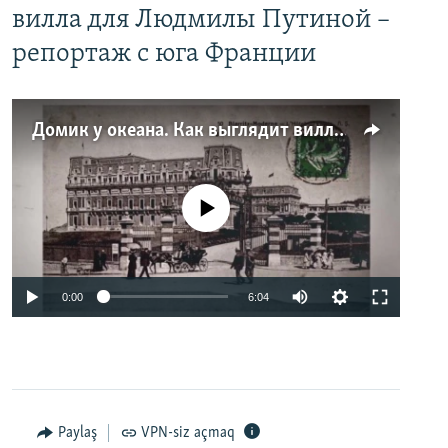
вилла для Людмилы Путиной –
репортаж с юга Франции
Домик у океана. Как выглядит вилла для Людмилы Путиной – репортаж с юга Франции
No media source currently available
0:00
6:04
Paylaş
VPN-siz açmaq