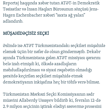
Reportaj haqqında xəbər tutan ATƏT-in Demokratik
Təsisatlar və İnsan Haqları Bürosunun sözçüsü Jens-
Hagen Eschenbacher xəbəri “saxta ağ yalan”
adlandırıb.
MÜŞAHİDƏÇİSİZ SEÇKİ
Əslində isə ATƏT Türkmənistandakı seçkiləri müşahidə
eləmək üçün bir nəfər də olsun göndərməyib. Dekabr
ayında Türkmənistana gələn ATƏT missiyası qərarını
belə izah etmişdi ki, ölkədə azadlıqların
məhdudlaşdırılması və siyasi rəqabətin olmadığı
şəraitdə keçirilən seçkiləri müşahidə etmək
demokratiyanın inkişafına heç bir töhfə verə bilməz.
Türkmənistan Mərkəzi Seçki Komissiyasının sədr
müavini Allaberdy Ussayev bildirib ki, fevralın 12-də
2.9 milyon seçicinin iştirak elədiyi səsvermə prosesini