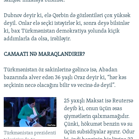
sazişlər imzalaya bilsinlər."
Dubnov deyir ki, elə Qərbin də gözləntiləri çox yüksək
deyil. Onlar elə seçki istəyirlər ki, sonra deyə bilsinlər
ki, bax Türkmənistan demokratiya yolunda kiçik
addımlarla da olsa, irəliləyir.
CAMAATI NƏ MARAQLANDIRIR?
Türkmənistan öz sakinlərinə gəlincə isə, Abadan
bazarında alver edən 36 yaşlı Oraz deyir ki, “hər kəs
seçkinin necə olacağını bilir və vecinə də deyil”.
25 yaxşlı Maksat isə Reutersə
deyib ki, onun üçün əsas
qiymətlərin qalxmamağıdır.
Çünki, hökumət benzin və su
üçün subsidiyalar ayırır. Odur
Türkmənistan prezidenti