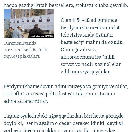
haqda yazdığı kitab bestsellerə, stolüstü kitaba çevrilib.
Ötən il 54-cü ad günündə
Berdymukhamedov dövlət
televiziyasında özünün
bəstələdiyi mahnı da oxudu.
Türkmənistanda
Onun gitarası və
prezident seçkisi üçün
təşviqat plakatları.
akkordeonunu isə “milli
sərvət və nadir xəzinə” elan
edib muzeyə qoydular.
Berdymukhamedovun adını muzeyə və gəmiyə verdilər,
bu həftə isə xüsusi polis dəstəsini də onun atasının
adına adlandırdılar.
Taşauz əyalətindəki ağsaqqallardan biri hətta görüşdə
deyib ki, “sənin ayağın o qədər bərəkətlidir ki, dəydiyi
yerlərdə torpaq çiçəklənir, yeni kəndlər, muzeylər,