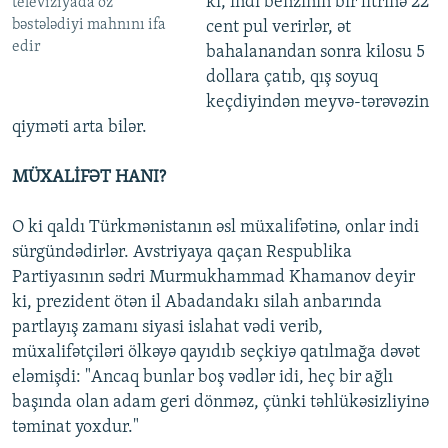
ki, indi benzinin bir litrinə 22
televiziyada öz
bəstələdiyi mahnını ifa
cent pul verirlər, ət
edir
bahalanandan sonra kilosu 5
dollara çatıb, qış soyuq
keçdiyindən meyvə-tərəvəzin
qiyməti arta bilər.
MÜXALİFƏT HANI?
O ki qaldı Türkmənistanın əsl müxalifətinə, onlar indi
sürgündədirlər. Avstriyaya qaçan Respublika
Partiyasının sədri Murmukhammad Khamanov deyir
ki, prezident ötən il Abadandakı silah anbarında
partlayış zamanı siyasi islahat vədi verib,
müxalifətçiləri ölkəyə qayıdıb seçkiyə qatılmağa dəvət
eləmişdi: "Ancaq bunlar boş vədlər idi, heç bir ağlı
başında olan adam geri dönməz, çünki təhlükəsizliyinə
təminat yoxdur."