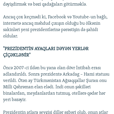
dəyişdirmək və bəzi qadağaları götürməklə.
Ancaq çox keçmədi ki, Facebook və Youtube-un bağlı,
internetə ancaq məhdud çıxışın olduğu bu ölkənin
sakinləri yeni prezidentlərinə pərəstişin də şahidi
oldular.
"PREZİDENTİN AYAQLARI DƏYƏN YERLƏR
ÇİÇƏKLƏNİR"
Öncə 2007-ci ildən bu yana olan dövr İntibah erası
adlandırıldı. Sonra prezidentə Arkadag – Hami statusu
verildi. Ötən ay Türkmənistan Ağsaqqallar Şurası onu
Milli Qəhrəman elan elədi. İndi onun şəkilləri
binalardan, meydanlardan tutmuş, otellərə qədər hər
yeri bəzəyir.
Prezidentin atlara sevgisi dillər əzbəri olub, onun atlar