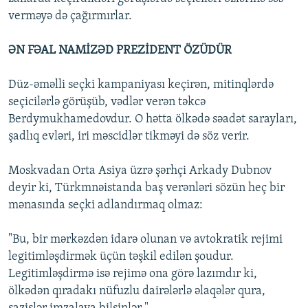
verməyə də çağırmırlar.
ƏN FƏAL NAMİZƏD PREZİDENT ÖZÜDÜR
Düz-əməlli seçki kampaniyası keçirən, mitinqlərdə
seçicilərlə görüşüb, vədlər verən təkcə
Berdymukhamedovdur. O hətta ölkədə səadət sarayları,
şadlıq evləri, iri məscidlər tikməyi də söz verir.
Moskvadan Orta Asiya üzrə şərhçi Arkady Dubnov
deyir ki, Türkmnəistanda baş verənləri sözün heç bir
mənasında seçki adlandırmaq olmaz:
"Bu, bir mərkəzdən idarə olunan və avtokratik rejimi
legitimləşdirmək üçün təşkil edilən şoudur.
Legitimləşdirmə isə rejimə ona görə lazımdır ki,
ölkədən qıradakı nüfuzlu dairələrlə əlaqələr qura,