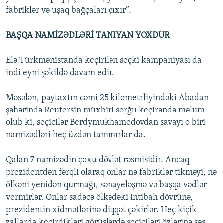
fabriklər və uşaq bağçaları çıxır”.
BAŞQA NAMİZƏDLƏRİ TANIYAN YOXDUR
Elə Türkmənistanda keçirilən seçki kampaniyası da
indi eyni şəkildə davam edir.
Məsələn, paytaxtın cəmi 25 kilometrliyindəki Abadan
şəhərində Reutersin müxbiri sorğu keçirəndə məlum
olub ki, seçicilər Berdymukhamedovdan savayı o biri
namizədləri heç üzdən tanımırlar da.
Qalan 7 namizədin çoxu dövlət rəsmisidir. Ancaq
prezidentdən fərqli olaraq onlar nə fabriklər tikməyi, nə
ölkəni yenidən qurmağı, sənayeləşmə və başqa vədlər
vermirlər. Onlar sadəcə ölkədəki intibah dövrünə,
prezidentin xidmətlərinə diqqət çəkirlər. Heç kiçik
zallarda keçirdikləri görüşlərdə seçiciləri özlərinə səs