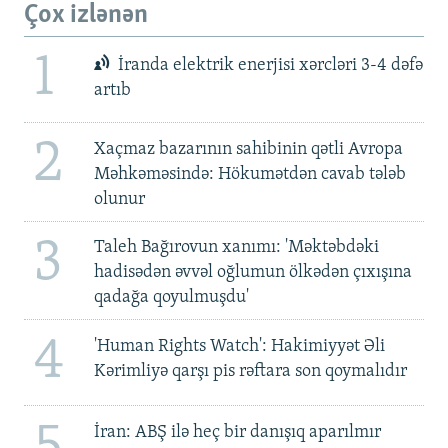
Çox izlənən
1
İranda elektrik enerjisi xərcləri 3-4 dəfə
artıb
2
Xaçmaz bazarının sahibinin qətli Avropa
Məhkəməsində: Hökumətdən cavab tələb
olunur
3
Taleh Bağırovun xanımı: 'Məktəbdəki
hadisədən əvvəl oğlumun ölkədən çıxışına
qadağa qoyulmuşdu'
4
'Human Rights Watch': Hakimiyyət Əli
Kərimliyə qarşı pis rəftara son qoymalıdır
İran: ABŞ ilə heç bir danışıq aparılmır