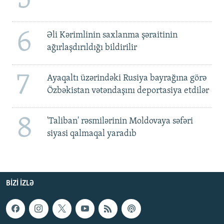
5
6
Əli Kərimlinin saxlanma şəraitinin
ağırlaşdırıldığı bildirilir
7
Ayaqaltı üzərindəki Rusiya bayrağına görə
Özbəkistan vətəndaşını deportasiya etdilər
8
'Taliban' rəsmilərinin Moldovaya səfəri
siyasi qalmaqal yaradıb
BIZI IZLƏ