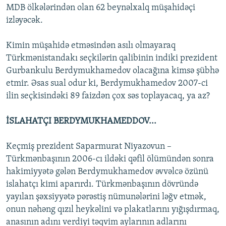
MDB ölkələrindən olan 62 beynəlxalq müşahidəçi
izləyəcək.
Kimin müşahidə etməsindən asılı olmayaraq
Türkmənistandakı seçkilərin qalibinin indiki prezident
Gurbankulu Berdymukhamedov olacağına kimsə şübhə
etmir. Əsas sual odur ki, Berdymukhamedov 2007-ci
ilin seçkisindəki 89 faizdən çox səs toplayacaq, ya az?
İSLAHATÇI BERDYMUKHAMEDDOV...
Keçmiş prezident Saparmurat Niyazovun –
Türkmənbaşının 2006-cı ildəki qəfil ölümündən sonra
hakimiyyətə gələn Berdymukhamedov əvvəlcə özünü
islahatçı kimi aparırdı. Türkmənbaşının dövründə
yayılan şəxsiyyətə pərəstiş nümunələrini ləğv etmək,
onun nəhəng qızıl heykəlini və plakatlarını yığışdırmaq,
anasının adını verdiyi təqvim aylarının adlarını