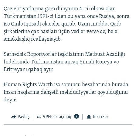
Qaz ehtiyatlarına görə dünyanın 4-cü ölkəsi olan
Türkmənistan 1991-ci ildən bu yana öncə Rusiya, sonra
isə Çinlə iqtisadi əlaqələr qurub. Uzun müddət Qərb
şirkətlərinə qaz hasilatı üçün vədlər versə də, hələ
əməkdaşlıq reallaşmayıb.
Sərhədsiz Reportyorlar təşkilatının Mətbuat Azadlığı
İndeksində Türkmənistan ancaq Şimali Koreya və
Eritreyanı qabaqlayır.
Human Rights Wacth isə sonuncu hesabatında burada
insan haqlarına dəhşətli məhdudiyyətlər qoyulduğunu
deyir.
Paylaş
VPN-siz açmaq
Bizi izlə