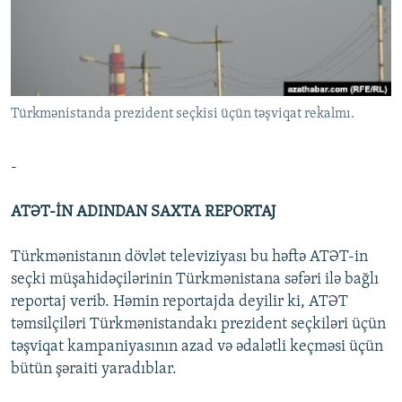
İNFOQRAFIKA
AZƏRBAYCAN ƏDƏBIYYATI KITABXANASI
MISSIYAMIZ
BIZI IZLƏ
KARIKATURA
İSLAM VƏ DEMOKRATIYA
PEŞƏ ETIKASI VƏ JURNALISTIKA STANDARTLARIMIZ
İZ - MƏDƏNIYYƏT PROQRAMI
MATERIALLARIMIZDAN ISTIFADƏ
AZADLIQRADIOSU MOBIL TELEFONUNUZDA
Türkmənistanda prezident seçkisi üçün təşviqat rekalmı.
RFE/RL-in bütün saytları
BIZIMLƏ ƏLAQƏ
-
XƏBƏR BÜLLETENLƏRIMIZ
ATƏT-İN ADINDAN SAXTA REPORTAJ
Türkmənistanın dövlət televiziyası bu həftə ATƏT-in
seçki müşahidəçilərinin Türkmənistana səfəri ilə bağlı
reportaj verib. Həmin reportajda deyilir ki, ATƏT
təmsilçiləri Türkmənistandakı prezident seçkiləri üçün
təşviqat kampaniyasının azad və ədalətli keçməsi üçün
bütün şəraiti yaradıblar.