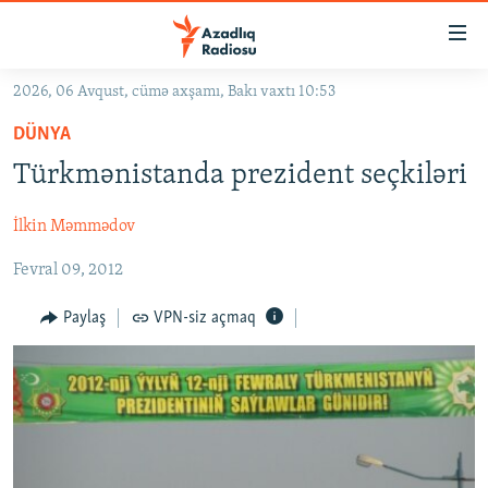
Keçid
linkləri
Əsas
2026, 06 Avqust, cümə axşamı, Bakı vaxtı 10:53
məzmuna
GÜNDƏM
DÜNYA
qayıt
#İZAHLA
Əsas
Türkmənistanda prezident seçkiləri
KORRUPSIOMETR
naviqasiyaya
qayıt
İlkin Məmmədov
#ƏSLINDƏ
Axtarışa
Fevral 09, 2012
FƏRQƏ BAX
keç
QANUNI DOĞRU
Paylaş
VPN-siz açmaq
ARAŞDIRMA
MULTIMEDIA
RADIO ARXIV
VIDEO
HAQQIMIZDA
FOTOQALEREYA
OXU ZALI