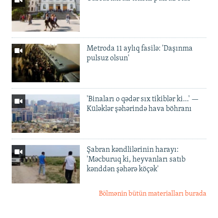
Metroda 11 aylıq fasilə: 'Daşınma
pulsuz olsun'
'Binaları o qədər sıx tikiblər ki...' —
Küləklər şəhərində hava böhranı
Şabran kəndlilərinin harayı:
'Məcburuq ki, heyvanları satıb
kənddən şəhərə köçək'
Bölmənin bütün materialları burada