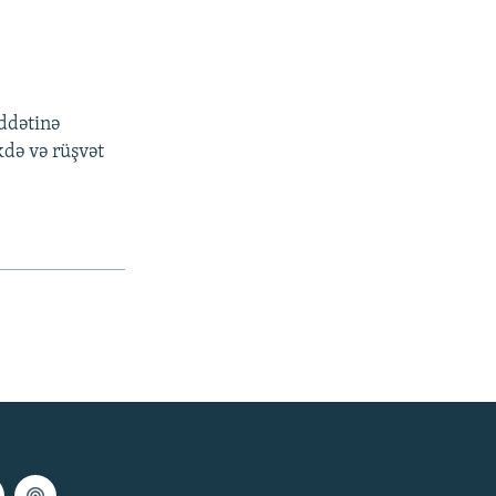
ddətinə
kdə və rüşvət