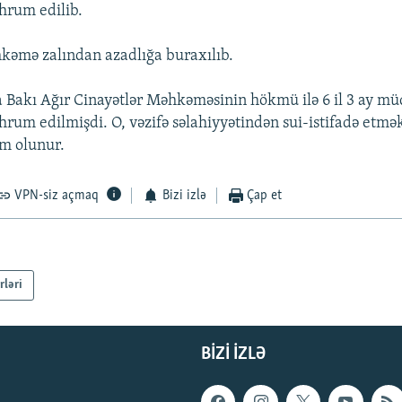
hrum edilib.
kəmə zalından azadlığa buraxılıb.
 Bakı Ağır Cinayətlər Məhkəməsinin hökmü ilə 6 il 3 ay mü
rum edilmişdi. O, vəzifə səlahiyyətindən sui-istifadə etmə
m olunur.
VPN-siz açmaq
Bizi izlə
Çap et
rləri
BIZI IZLƏ