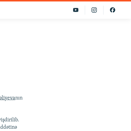
əliyeva
nın
şdirilib.
üddətinə