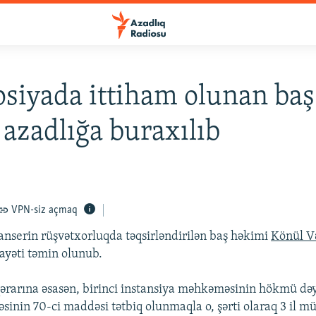
siyada ittiham olunan baş
azadlığa buraxılıb
VPN-siz açmaq
anserin rüşvətxorluqda təqsirləndirilən baş həkimi
Könül V
kayəti təmin olunub.
arına əsasən, birinci instansiya məhkəməsinin hökmü dəyi
əsinin 70-ci maddəsi tətbiq olunmaqla o, şərti olaraq 3 il m