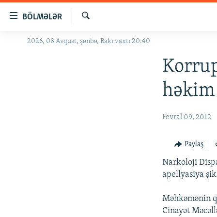
Keçid
BÖLMƏLƏR
linkləri
Axtar
Əsas
2026, 08 Avqust, şənbə, Bakı vaxtı 20:40
GÜNDƏM
məzmuna
#İZAHLA
Korrup
qayıt
Əsas
KORRUPSIOMETR
həkim 
naviqasiyaya
#ƏSLINDƏ
qayıt
Axtarışa
FƏRQƏ BAX
Fevral 09, 2012
keç
QANUNI DOĞRU
Paylaş
ARAŞDIRMA
Narkoloji Disp
MULTIMEDIA
apellyasiya şi
RADIO ARXIV
VIDEO
Məhkəmənin qər
HAQQIMIZDA
FOTOQALEREYA
OXU ZALI
Cinayət Məcəll