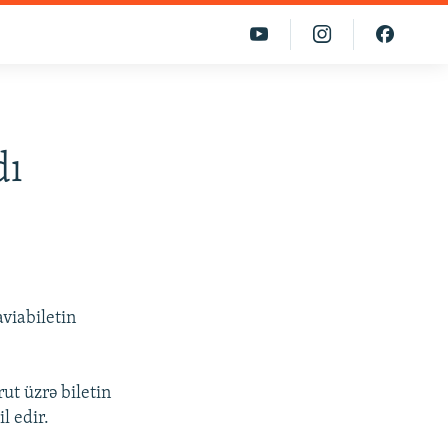
dı
viabiletin
t üzrə biletin
l edir.