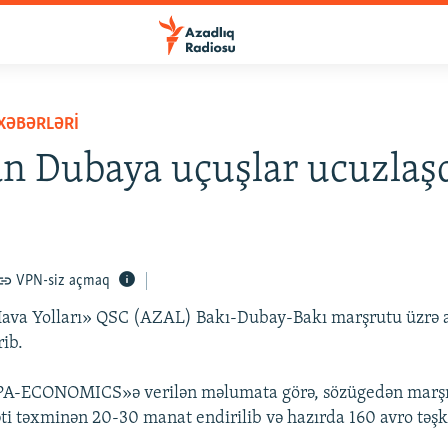
 XƏBƏRLƏRI
n Dubaya uçuşlar ucuzlaş
VPN-siz açmaq
ava Yolları» QSC (AZAL) Bakı-Dubay-Bakı marşrutu üzrə a
rib.
-ECONOMICS»ə verilən məlumata görə, sözügedən marşru
i təxminən 20-30 manat endirilib və hazırda 160 avro təşki