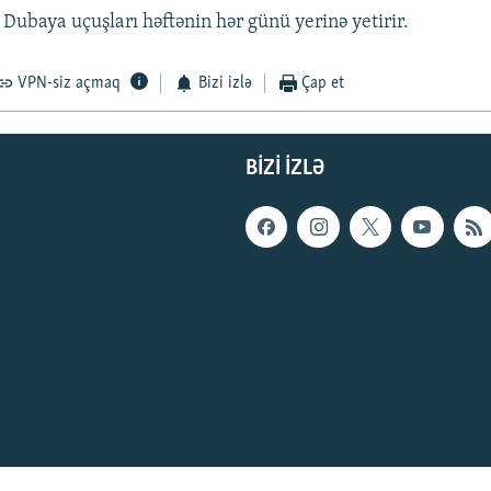
ubaya uçuşları həftənin hər günü yerinə yetirir.
VPN-siz açmaq
Bizi izlə
Çap et
BIZI IZLƏ