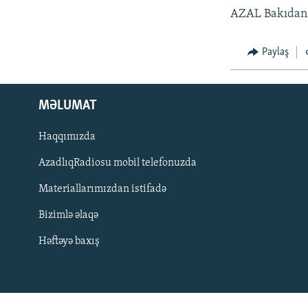
İNFOQRAFIKA
AZƏRBAYCAN ƏDƏBIYYATI KITABXANASI
MISSIYAMIZ
AZAL Bakıdan D
KARIKATURA
İSLAM VƏ DEMOKRATIYA
PEŞƏ ETIKASI VƏ JURNALISTIKA
STANDARTLARIMIZ
İZ - MƏDƏNIYYƏT PROQRAMI
Paylaş
MATERIALLARIMIZDAN ISTIFADƏ
AZADLIQRADIOSU MOBIL TELEFONUNUZDA
MƏLUMAT
BIZIMLƏ ƏLAQƏ
Haqqımızda
XƏBƏR BÜLLETENLƏRIMIZ
AzadlıqRadiosu mobil telefonuzda
Materiallarımızdan istifadə
Bizimlə əlaqə
Həftəyə baxış
BIZI IZLƏ