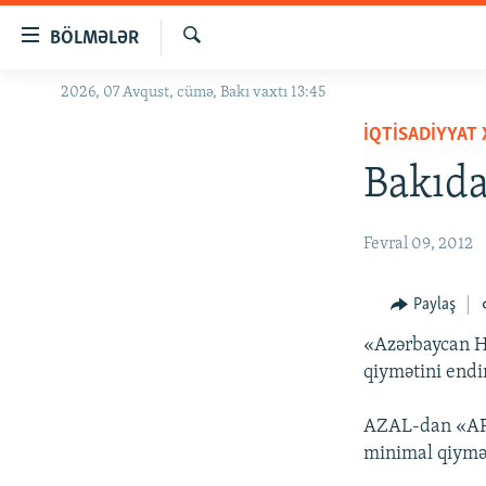
Keçid
BÖLMƏLƏR
linkləri
Axtar
Əsas
2026, 07 Avqust, cümə, Bakı vaxtı 13:45
GÜNDƏM
məzmuna
İQTISADIYYAT
#İZAHLA
qayıt
Əsas
Bakıda
KORRUPSIOMETR
naviqasiyaya
#ƏSLINDƏ
qayıt
Fevral 09, 2012
Axtarışa
FƏRQƏ BAX
keç
QANUNI DOĞRU
Paylaş
ARAŞDIRMA
«Azərbaycan H
MULTIMEDIA
qiymətini endi
RADIO ARXIV
VIDEO
AZAL-dan «APA
HAQQIMIZDA
FOTOQALEREYA
OXU ZALI
minimal qiymət