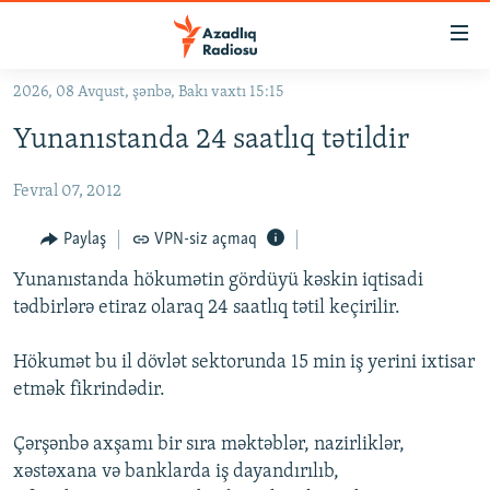
Keçid
linkləri
Əsas
2026, 08 Avqust, şənbə, Bakı vaxtı 15:15
məzmuna
GÜNDƏM
Yunanıstanda 24 saatlıq tətildir
qayıt
#İZAHLA
Əsas
Fevral 07, 2012
KORRUPSIOMETR
naviqasiyaya
qayıt
#ƏSLINDƏ
Paylaş
VPN-siz açmaq
Axtarışa
FƏRQƏ BAX
keç
Yunanıstanda hökumətin gördüyü kəskin iqtisadi
tədbirlərə etiraz olaraq 24 saatlıq tətil keçirilir.
QANUNI DOĞRU
ARAŞDIRMA
Hökumət bu il dövlət sektorunda 15 min iş yerini ixtisar
etmək fikrindədir.
MULTIMEDIA
RADIO ARXIV
VIDEO
Çərşənbə axşamı bir sıra məktəblər, nazirliklər,
HAQQIMIZDA
xəstəxana və banklarda iş dayandırılıb,
FOTOQALEREYA
OXU ZALI