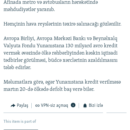
Afinada metro və avtobusların hərəkətində
İNFOQRAFIKA
AZƏRBAYCAN ƏDƏBIYYATI KITABXANASI
MISSIYAMIZ
məhdudiyətlər yaranıb.
BIZI IZLƏ
KARIKATURA
İSLAM VƏ DEMOKRATIYA
PEŞƏ ETIKASI VƏ JURNALISTIKA STANDARTLARIMIZ
Həmçinin hava reyslərinin təxirə salınacağı gözlənilir.
İZ - MƏDƏNIYYƏT PROQRAMI
MATERIALLARIMIZDAN ISTIFADƏ
AZADLIQRADIOSU MOBIL TELEFONUNUZDA
RFE/RL-in bütün saytları
Avropa Birliyi, Avropa Mərkəzi Bankı və Beynəlxalq
Valyuta Fondu Yunanıstana 130 milyard avro kredit
BIZIMLƏ ƏLAQƏ
vermək əvəzində ölkə rəhbərliyindən kəskin iqtisadi
XƏBƏR BÜLLETENLƏRIMIZ
tədbirlər görülməsi, büdcə xərclərinin azaldılmasını
tələb edirlər.
Məlumatlara görə, əgər Yunanıstana kredit verilməsə
martın 20-də ölkədə defolt baş verə bilər.
Paylaş
VPN-siz açmaq
Bizi izlə
This item is part of