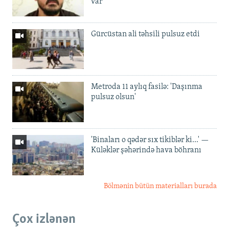
var'
Gürcüstan ali təhsili pulsuz etdi
Metroda 11 aylıq fasilə: 'Daşınma
pulsuz olsun'
'Binaları o qədər sıx tikiblər ki...' —
Küləklər şəhərində hava böhranı
Bölmənin bütün materialları burada
Çox izlənən