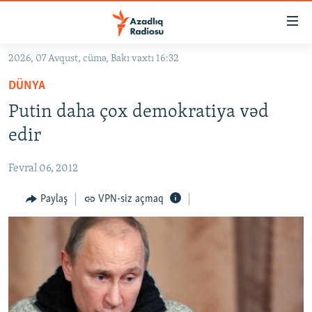
Keçid
linkləri
Əsas
2026, 07 Avqust, cümə, Bakı vaxtı 16:32
məzmuna
GÜNDƏM
DÜNYA
qayıt
#İZAHLA
Əsas
Putin daha çox demokratiya vəd
KORRUPSIOMETR
naviqasiyaya
edir
qayıt
#ƏSLINDƏ
Axtarışa
Fevral 06, 2012
FƏRQƏ BAX
keç
QANUNI DOĞRU
Paylaş
VPN-siz açmaq
ARAŞDIRMA
MULTIMEDIA
RADIO ARXIV
VIDEO
HAQQIMIZDA
FOTOQALEREYA
OXU ZALI