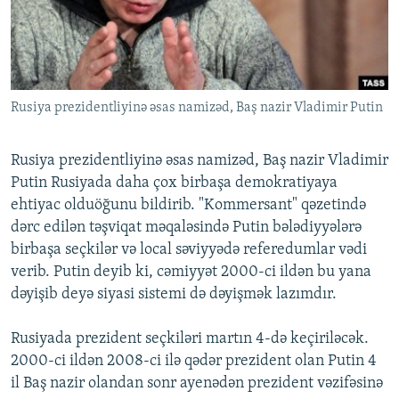
İNFOQRAFIKA
AZƏRBAYCAN ƏDƏBIYYATI KITABXANASI
MISSIYAMIZ
BIZI IZLƏ
KARIKATURA
İSLAM VƏ DEMOKRATIYA
PEŞƏ ETIKASI VƏ JURNALISTIKA STANDARTLARIMIZ
İZ - MƏDƏNIYYƏT PROQRAMI
MATERIALLARIMIZDAN ISTIFADƏ
Rusiya prezidentliyinə əsas namizəd, Baş nazir Vladimir Putin
AZADLIQRADIOSU MOBIL TELEFONUNUZDA
RFE/RL-in bütün saytları
BIZIMLƏ ƏLAQƏ
Rusiya prezidentliyinə əsas namizəd, Baş nazir Vladimir
XƏBƏR BÜLLETENLƏRIMIZ
Putin Rusiyada daha çox birbaşa demokratiyaya
ehtiyac olduöğunu bildirib. "Kommersant" qəzetində
dərc edilən təşviqat məqaləsində Putin bələdiyyələrə
birbaşa seçkilər və local səviyyədə referedumlar vədi
verib. Putin deyib ki, cəmiyyət 2000-ci ildən bu yana
dəyişib deyə siyasi sistemi də dəyişmək lazımdır.
Rusiyada prezident seçkiləri martın 4-də keçiriləcək.
2000-ci ildən 2008-ci ilə qədər prezident olan Putin 4
il Baş nazir olandan sonr ayenədən prezident vəzifəsinə