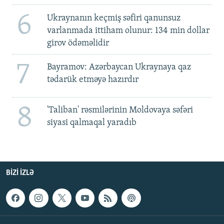
6
Ukraynanın keçmiş səfiri qanunsuz
varlanmada ittiham olunur: 134 min dollar
girov ödəməlidir
7
Bayramov: Azərbaycan Ukraynaya qaz
tədarük etməyə hazırdır
8
'Taliban' rəsmilərinin Moldovaya səfəri
siyasi qalmaqal yaradıb
BIZI IZLƏ