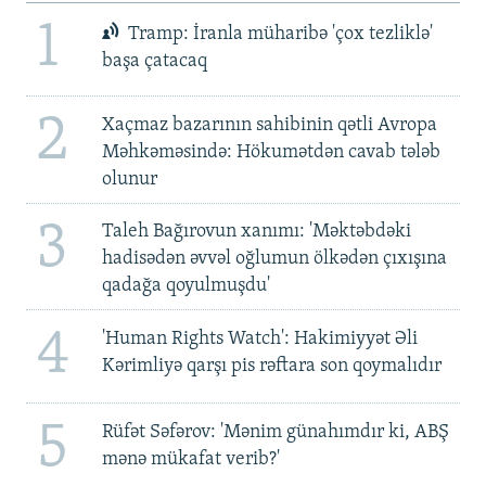
1
Tramp: İranla müharibə 'çox tezliklə'
başa çatacaq
2
Xaçmaz bazarının sahibinin qətli Avropa
Məhkəməsində: Hökumətdən cavab tələb
olunur
3
Taleh Bağırovun xanımı: 'Məktəbdəki
hadisədən əvvəl oğlumun ölkədən çıxışına
qadağa qoyulmuşdu'
4
'Human Rights Watch': Hakimiyyət Əli
Kərimliyə qarşı pis rəftara son qoymalıdır
5
Rüfət Səfərov: 'Mənim günahımdır ki, ABŞ
mənə mükafat verib?'