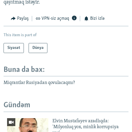
qayıtmaq istəyir.
Paylaş
VPN-siz açmaq
Bizi izlə
This item is part of
Siyasət
Dünya
Buna da bax:
Miqrantlar Rusiyadan qovulacaqmı?
Gündəm
Elvin Mustafayev azadlıqda:
'Milyonluq yox, minlik korrupsiya