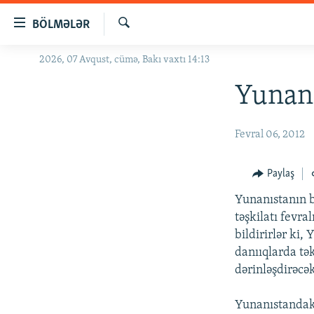
Keçid
BÖLMƏLƏR
linkləri
Axtar
Əsas
2026, 07 Avqust, cümə, Bakı vaxtı 14:13
GÜNDƏM
məzmuna
#İZAHLA
Yunanı
qayıt
Əsas
KORRUPSIOMETR
naviqasiyaya
Fevral 06, 2012
#ƏSLINDƏ
qayıt
Axtarışa
FƏRQƏ BAX
Paylaş
keç
QANUNI DOĞRU
Yunanıstanın b
ARAŞDIRMA
təşkilatı fevra
bildirirlər ki,
MULTIMEDIA
danııqlarda tə
RADIO ARXIV
VIDEO
dərinləşdirəcə
HAQQIMIZDA
FOTOQALEREYA
OXU ZALI
Yunanıstandakı