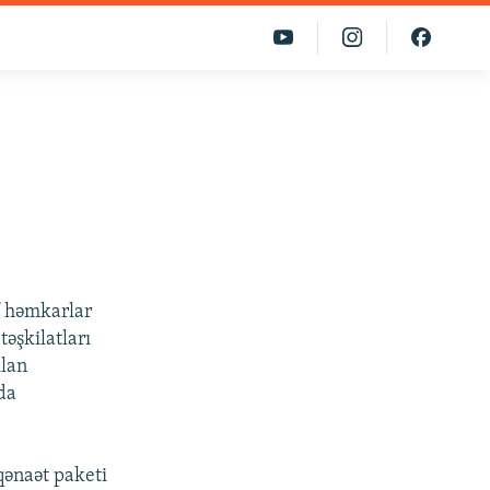
nf həmkarlar
təşkilatları
ılan
da
qənaət paketi