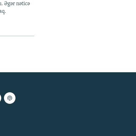
ı. Əgər nəticə
aq.