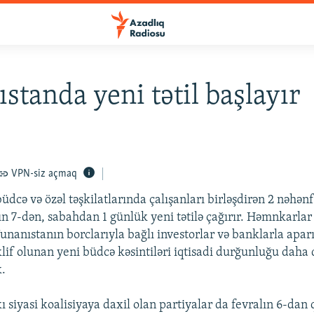
standa yeni tətil başlayır
VPN-siz açmaq
üdcə və özəl təşkilatlarında çalışanları birləşdirən 2 nəhə
lın 7-dən, sabahdan 1 günlük yeni tətilə çağırır. Həmnkarlar 
 Yunanıstanın borclarıyla bağlı investorlar və banklarla apar
klif olunan yeni büdcə kəsintiləri iqtisadi durğunluğu daha 
k.
 siyasi koalisiyaya daxil olan partiyalar da fevralın 6-dan 