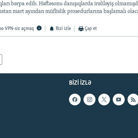
ıqları bərpa edib. Həftəsonu danışıqlarda irəliləyiş olmamışd
stan mart ayından müflislik prosedurlarına başlamalı olac
VPN-siz açmaq
Bizi izlə
Çap et
BIZI IZLƏ