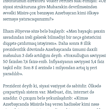
İnstitutunun direktoru Volker Perthes sual etmişdi: «Öz
siyasi strukturuna görə Mubarakin devrilməsindən
əvvəlki Misirə çox bənzəyən Azərbaycan kimi ölkəyə
sərmayə yatıracaqsınızmı?»
İlham Əliyevsə sözə belə başlayıb: «Mən bayaqkı şəxsin
savadından irəli gələrək bilmədiyi bir neçə göstəricini
diqqətə çatdırmaq istəyirəm». Daha sonra 8 illik
prezidentlik dövründə Azərbaycanda ümumi daxili
məhsulun 3 dəfə artdığını deyib. «Yoxsulluğun səviyyəsi
50 faizdən 7,6 faizə enib. İnflyasiyanın səviyyəsi 5,4 faiz
təşkil edir. Son 8 il ərzində 1 milyondan artıq iş yeri
yaradılıb».
Prezident deyib ki, siyasi vəziyyət də sabitdir. Ölkədə
çoxpartiyalı sistem var. Mətbuat, din, internet də
azaddır. O çıxışını belə yekunlaşdırıb: «Kimsə
Azərbaycanda Misirdə baş verən hadisələr kimi nəsə