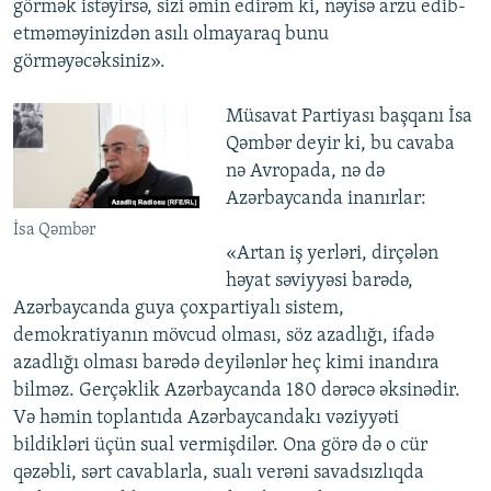
görmək istəyirsə, sizi əmin edirəm ki, nəyisə arzu edib-
etməməyinizdən asılı olmayaraq bunu
görməyəcəksiniz».
Müsavat Partiyası başqanı İsa
Qəmbər deyir ki, bu cavaba
nə Avropada, nə də
Azərbaycanda inanırlar:
İsa Qəmbər
«Artan iş yerləri, dirçələn
həyat səviyyəsi barədə,
Azərbaycanda guya çoxpartiyalı sistem,
demokratiyanın mövcud olması, söz azadlığı, ifadə
azadlığı olması barədə deyilənlər heç kimi inandıra
bilməz. Gerçəklik Azərbaycanda 180 dərəcə əksinədir.
Və həmin toplantıda Azərbaycandakı vəziyyəti
bildikləri üçün sual vermişdilər. Ona görə də o cür
qəzəbli, sərt cavablarla, sualı verəni savadsızlıqda