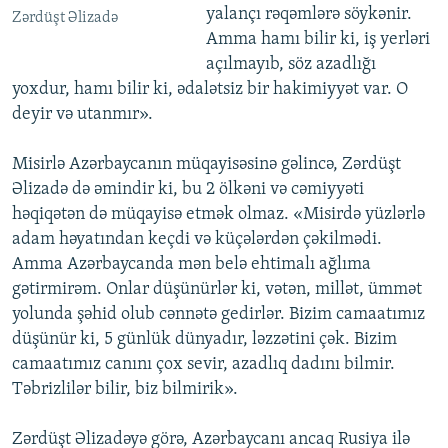
yalançı rəqəmlərə söykənir.
Zərdüşt Əlizadə
Amma hamı bilir ki, iş yerləri
açılmayıb, söz azadlığı
yoxdur, hamı bilir ki, ədalətsiz bir hakimiyyət var. O
deyir və utanmır».
Misirlə Azərbaycanın müqayisəsinə gəlincə, Zərdüşt
Əlizadə də əmindir ki, bu 2 ölkəni və cəmiyyəti
həqiqətən də müqayisə etmək olmaz. «Misirdə yüzlərlə
adam həyatından keçdi və küçələrdən çəkilmədi.
Amma Azərbaycanda mən belə ehtimalı ağlıma
gətirmirəm. Onlar düşünürlər ki, vətən, millət, ümmət
yolunda şəhid olub cənnətə gedirlər. Bizim camaatımız
düşünür ki, 5 günlük dünyadır, ləzzətini çək. Bizim
camaatımız canını çox sevir, azadlıq dadını bilmir.
Təbrizlilər bilir, biz bilmirik».
Zərdüşt Əlizadəyə görə, Azərbaycanı ancaq Rusiya ilə