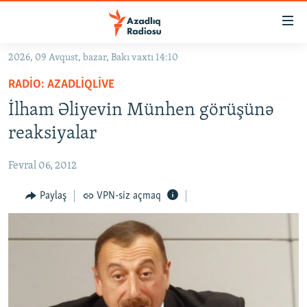
Keçid
linkləri
Əsas
2026, 09 Avqust, bazar, Bakı vaxtı 14:10
məzmuna
GÜNDƏM
RADIO: AZADLIQLIVE
qayıt
#İZAHLA
Əsas
İlham Əliyevin Münhen görüşünə
KORRUPSIOMETR
naviqasiyaya
reaksiyalar
qayıt
#ƏSLINDƏ
Axtarışa
Fevral 06, 2012
FƏRQƏ BAX
keç
QANUNI DOĞRU
Paylaş
VPN-siz açmaq
ARAŞDIRMA
MULTIMEDIA
RADIO ARXIV
VIDEO
HAQQIMIZDA
FOTOQALEREYA
OXU ZALI