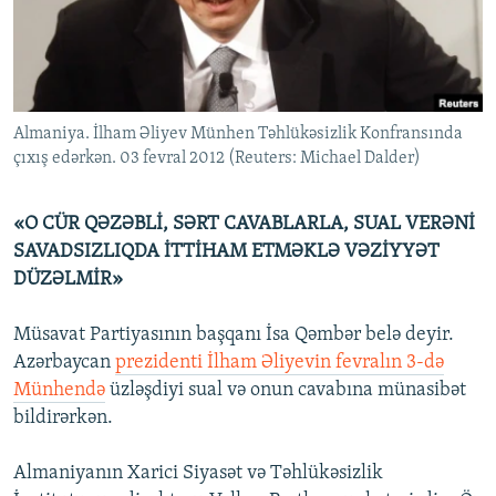
İNFOQRAFIKA
AZƏRBAYCAN ƏDƏBIYYATI KITABXANASI
MISSIYAMIZ
BIZI IZLƏ
KARIKATURA
İSLAM VƏ DEMOKRATIYA
PEŞƏ ETIKASI VƏ JURNALISTIKA STANDARTLARIMIZ
İZ - MƏDƏNIYYƏT PROQRAMI
MATERIALLARIMIZDAN ISTIFADƏ
Almaniya. İlham Əliyev Münhen Təhlükəsizlik Konfransında
AZADLIQRADIOSU MOBIL TELEFONUNUZDA
RFE/RL-in bütün saytları
çıxış edərkən. 03 fevral 2012 (Reuters: Michael Dalder)
BIZIMLƏ ƏLAQƏ
XƏBƏR BÜLLETENLƏRIMIZ
«O CÜR QƏZƏBLİ, SƏRT CAVABLARLA, SUAL VERƏNİ
SAVADSIZLIQDA İTTİHAM ETMƏKLƏ VƏZİYYƏT
DÜZƏLMİR»
Müsavat Partiyasının başqanı İsa Qəmbər belə deyir.
Azərbaycan
prezidenti İlham Əliyevin fevralın 3-də
Münhendə
üzləşdiyi sual və onun cavabına münasibət
bildirərkən.
Almaniyanın Xarici Siyasət və Təhlükəsizlik