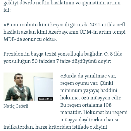
gəldiyi dövrdə neftin hasilatının və qiymətinin artımı
idi:
«Bunun sübutu kimi keçən ili götürək. 2011-ci ildə neft
hasilatı azalan kimi Azərbaycanın ÜDM-in artım tempi
MDB-də sonuncu oldu».
Prezidentin başqa tezisi yoxsulluqla bağlıdır. O, 8 ildə
yoxsulluğun 50 faizdən 7 faizə düşdüyünü deyir:
«Burda da yanıltmac var,
rəqəm oyunu var. Çünki
minimum yaşayış həddini
hökumət özü müəyyən edir.
Bu rəqəm ortalama 108
Natiq Cəfərli
manatdır. Hökumət bu rəqəmi
müəyyənləşdirərkən hansı
indikatordan, hansı kriteridən istifadə etdiyini