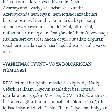
ittiham etməklə vəziyyət düzəlmir. Əksinə
Azərbaycanda vəziyyəti dəyişmək lazımdır.
Azərbaycanda həm siyasi, həm iqtisadi azadlıqları
bərqərar etmək lazımdır. Bununla da beynəlxalq
aləmdə Azərbaycanın cəlbediciliyini, hörmətini,
nüfuzunu artırmaq olar. Ona görə də İlham Əliyev haqlı
suallara sərt cavablar haqda deyil, o sualları doğuran
səbəblərin aradan qalxması haqda düşünsə daha yaxşı
olar».
«YANILTMAC OYUNU» VƏ YA BOLQARISTAN
NÜMUNƏSİ
REAL ictimai birliyinin təmsilçisi və iqtisadçı Natiq
Cəfərli isə İlham Əliyevin sadaladığı bəzi iqtisadi
uğurlara diqqət çəkir. Məsələn, ÜDM-in 3 dəfə artması.
İqtisadçıya görə, bunun əsas səbəbi hökumətin uğurlu
iqtisadi siyasəti deyil. Əksinə İlham Əliyev hakimiyyətə