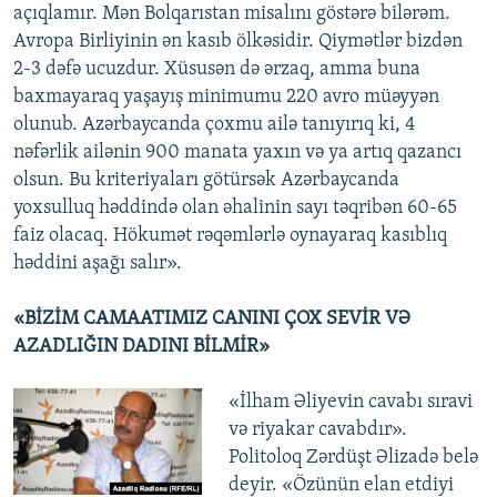
açıqlamır. Mən Bolqarıstan misalını göstərə bilərəm.
Avropa Birliyinin ən kasıb ölkəsidir. Qiymətlər bizdən
2-3 dəfə ucuzdur. Xüsusən də ərzaq, amma buna
baxmayaraq yaşayış minimumu 220 avro müəyyən
olunub. Azərbaycanda çoxmu ailə tanıyırıq ki, 4
nəfərlik ailənin 900 manata yaxın və ya artıq qazancı
olsun. Bu kriteriyaları götürsək Azərbaycanda
yoxsulluq həddində olan əhalinin sayı təqribən 60-65
faiz olacaq. Hökumət rəqəmlərlə oynayaraq kasıblıq
həddini aşağı salır».
«BİZİM CAMAATIMIZ CANINI ÇOX SEVİR VƏ
AZADLIĞIN DADINI BİLMİR»
«İlham Əliyevin cavabı sıravi
və riyakar cavabdır».
Politoloq Zərdüşt Əlizadə belə
deyir. «Özünün elan etdiyi