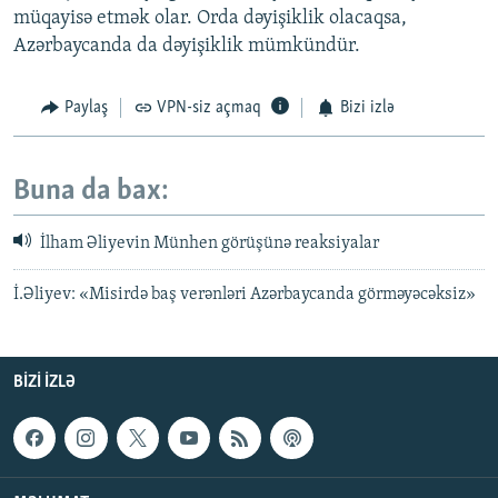
müqayisə etmək olar. Orda dəyişiklik olacaqsa,
Azərbaycanda da dəyişiklik mümkündür.
Paylaş
VPN-siz açmaq
Bizi izlə
Buna da bax:
İlham Əliyevin Münhen görüşünə reaksiyalar
İ.Əliyev: «Misirdə baş verənləri Azərbaycanda görməyəcəksiz»
BIZI IZLƏ