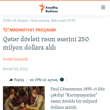
Keçid
linkləri
Əsas
2026, 06 Avqust, cümə axşamı, Bakı vaxtı 17:05
məzmuna
GÜNDƏM
"İZ" MƏDƏNIYYƏT PROQRAMI
qayıt
#İZAHLA
Əsas
Qətər dövləti rəsm əsərini 250
KORRUPSIOMETR
naviqasiyaya
milyon dollara aldı
qayıt
#ƏSLINDƏ
Axtarışa
Sevda İsmayıllı
FƏRQƏ BAX
keç
Fevral 05, 2012
QANUNI DOĞRU
ARAŞDIRMA
Paylaş
VPN-siz açmaq
MULTIMEDIA
Paul Cézannenın 1895-ci ildə
çəkdiyi “Kartoynayanlar”
RADIO ARXIV
VIDEO
rəsmi dörddə bir milyard
HAQQIMIZDA
FOTOQALEREYA
OXU ZALI
dollara satılıb.