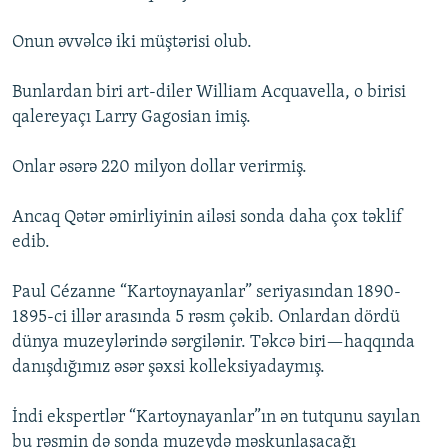
Onun əvvəlcə iki müştərisi olub.
Bunlardan biri art-diler William Acquavella, o birisi
qalereyaçı Larry Gagosian imiş.
Onlar əsərə 220 milyon dollar verirmiş.
Ancaq Qətər əmirliyinin ailəsi sonda daha çox təklif
edib.
Paul Cézanne “Kartoynayanlar” seriyasından 1890-
1895-ci illər arasında 5 rəsm çəkib. Onlardan dördü
dünya muzeylərində sərgilənir. Təkcə biri—haqqında
danışdığımız əsər şəxsi kolleksiyadaymış.
İndi ekspertlər “Kartoynayanlar”ın ən tutqunu sayılan
bu rəsmin də sonda muzeydə məskunlaşacağı