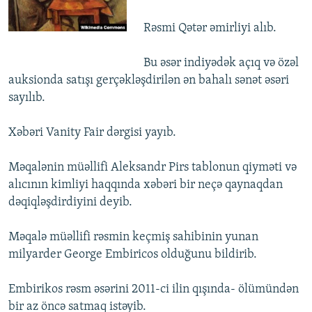
İNFOQRAFIKA
AZƏRBAYCAN ƏDƏBIYYATI KITABXANASI
MISSIYAMIZ
BIZI IZLƏ
Rəsmi Qətər əmirliyi alıb.
KARIKATURA
İSLAM VƏ DEMOKRATIYA
PEŞƏ ETIKASI VƏ JURNALISTIKA STANDARTLARIMIZ
Bu əsər indiyədək açıq və özəl
İZ - MƏDƏNIYYƏT PROQRAMI
MATERIALLARIMIZDAN ISTIFADƏ
auksionda satışı gerçəkləşdirilən ən bahalı sənət əsəri
AZADLIQRADIOSU MOBIL TELEFONUNUZDA
RFE/RL-in bütün saytları
sayılıb.
BIZIMLƏ ƏLAQƏ
Xəbəri Vanity Fair dərgisi yayıb.
XƏBƏR BÜLLETENLƏRIMIZ
Məqalənin müəllifi Aleksandr Pirs tablonun qiyməti və
alıcının kimliyi haqqında xəbəri bir neçə qaynaqdan
dəqiqləşdirdiyini deyib.
Məqalə müəllifi rəsmin keçmiş sahibinin yunan
milyarder George Embiricos olduğunu bildirib.
Embirikos rəsm əsərini 2011-ci ilin qışında- ölümündən
bir az öncə satmaq istəyib.