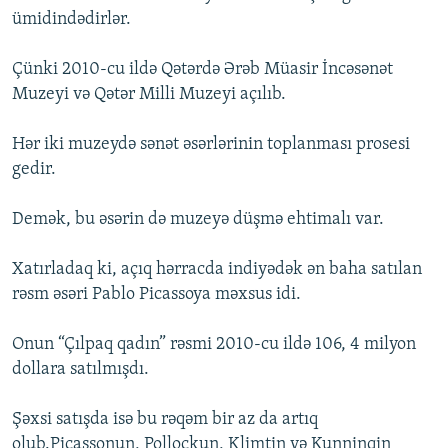
ümidindədirlər.
Çünki 2010-cu ildə Qətərdə Ərəb Müasir İncəsənət
Muzeyi və Qətər Milli Muzeyi açılıb.
Hər iki muzeydə sənət əsərlərinin toplanması prosesi
gedir.
Demək, bu əsərin də muzeyə düşmə ehtimalı var.
Xatırladaq ki, açıq hərracda indiyədək ən baha satılan
rəsm əsəri Pablo Picassoya məxsus idi.
Onun “Çılpaq qadın” rəsmi 2010-cu ildə 106, 4 milyon
dollara satılmışdı.
Şəxsi satışda isə bu rəqəm bir az da artıq
olub.Picassonun, Pollockun, Klimtin və Kunninqin