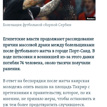
İNFOQRAFIKA
AZƏRBAYCAN ƏDƏBIYYATI KITABXANASI
MISSIYAMIZ
BIZI IZLƏ
KARIKATURA
İSLAM VƏ DEMOKRATIYA
PEŞƏ ETIKASI VƏ JURNALISTIKA STANDARTLARIMIZ
İZ - MƏDƏNIYYƏT PROQRAMI
MATERIALLARIMIZDAN ISTIFADƏ
Болельщик футбольной сборной Сербии
AZADLIQRADIOSU MOBIL TELEFONUNUZDA
RFE/RL-in bütün saytları
BIZIMLƏ ƏLAQƏ
Египетские власти продолжают расследование
причин массовой драки между болельщиками
XƏBƏR BÜLLETENLƏRIMIZ
после футбольного матча в городе Порт-Саид. В
ходе потасовки и возникшей из-за этого давки
погибли 74 человека, около тысячи получили
ранения.
В ответ на беспорядки после матча каирская
молодежь опять вышла на площадь Тахрир с
претензиями к правительству, которое, по их
мнению, не приняло меры, чтобы остановить и
уж тем более предотвратить случившееся.