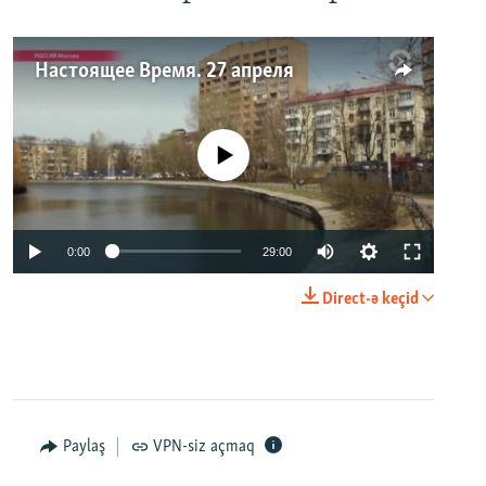
Настоящее Время. 27 апреля
No media source currently available
0:00
29:00
Direct-ə keçid
Paylaş
VPN-siz açmaq