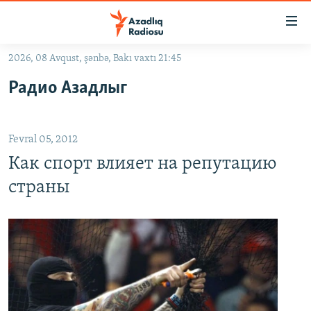
Keçid
linkləri
Əsas
2026, 08 Avqust, şənbə, Bakı vaxtı 21:45
məzmuna
GÜNDƏM
Радио Азадлыг
qayıt
#İZAHLA
Əsas
KORRUPSIOMETR
naviqasiyaya
Fevral 05, 2012
qayıt
#ƏSLINDƏ
Axtarışa
Как спорт влияет на репутацию
FƏRQƏ BAX
keç
страны
QANUNI DOĞRU
ARAŞDIRMA
MULTIMEDIA
RADIO ARXIV
VIDEO
HAQQIMIZDA
FOTOQALEREYA
OXU ZALI