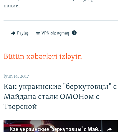
нации.
Paylaş
VPN-siz açmaq
Bütün xəbərləri izləyin
İyun 14, 2017
Как украинские "беркутовцы" с
Майдана стали ОМОНом с
Тверской
Как украинские "беркутовцы" с Майдана стали ОМОНом с Тверской