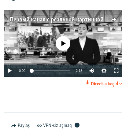
Первый канал с реальной картинкой
No media source currently available
0:00
2:18
Direct-ə keçid
Paylaş
VPN-siz açmaq