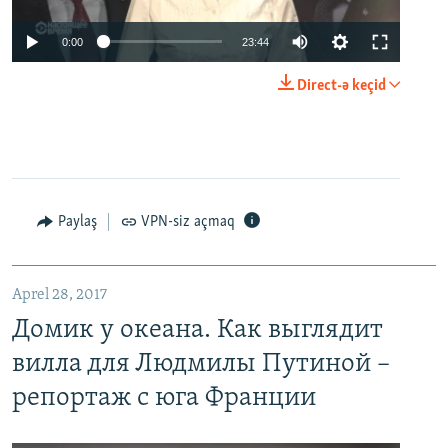
0:00
23:44
Direct-ə keçid
Paylaş
VPN-siz açmaq
Aprel 28, 2017
Домик у океана. Как выглядит
вилла для Людмилы Путиной –
репортаж с юга Франции