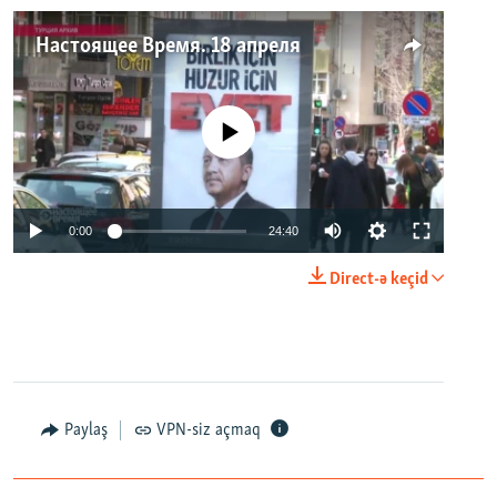
Настоящее Время. 18 апреля
No media source currently available
0:00
24:40
Direct-ə keçid
Paylaş
VPN-siz açmaq