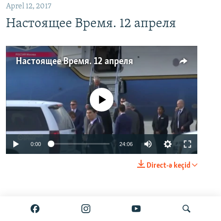
Aprel 12, 2017
Настоящее Время. 12 апреля
Настоящее Время. 12 апреля
No media source currently available
0:00
24:06
Direct-ə keçid