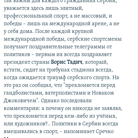
так важны для каждого гражданина Сербии,
уважается здесь лишь элитный,
профессиональный спорт, а не массовый, и
победы – лишь на международной арене, а не
у себя дома. После каждой крупной
международной победы, сербские спортсмены
получают поздравительные телеграммы от
политиков – первым их всегда поздравляет
президент страны
Борис Тадич
, который,
кстати, сидит на трибунах стадиона всегда,
когда ожидается триумф сербского спорта. На
это раз он сообщил, что "преклоняется перед
гандболистами, ватерполистами и Новаком
Джоковичем". Однако последовали
комментарии: а почему он никогда не заявлял,
что преклоняется перед кем-либо из учёных,
или художников?.. Политики в Сербии всегда
вмешивались в спорт, – напоминает Сречко