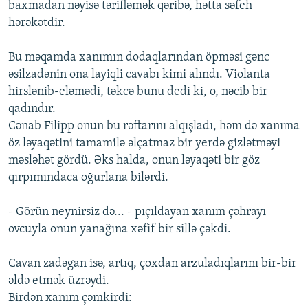
baxmadan nəyisə tərifləmək qəribə, hətta səfeh
hərəkətdir.
Bu məqamda xanımın dodaqlarından öpməsi gənc
əsilzadənin ona layiqli cavabı kimi alındı. Violanta
hirslənib-eləmədi, təkcə bunu dedi ki, o, nəcib bir
qadındır.
Cənab Filipp onun bu rəftarını alqışladı, həm də xanıma
öz ləyaqətini tamamilə əlçatmaz bir yerdə gizlətməyi
məsləhət gördü. Əks halda, onun ləyaqəti bir göz
qırpımındaca oğurlana bilərdi.
- Görün neynirsiz də... - pıçıldayan xanım çəhrayı
ovcuyla onun yanağına xəfif bir sillə çəkdi.
Cavan zadəgan isə, artıq, çoxdan arzuladıqlarını bir-bir
əldə etmək üzrəydi.
Birdən xanım çəmkirdi: