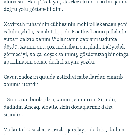
olunacaq. Haqq Təalaya şükürlər olsun, mən bu qadına
doğru yolu göstərə bildim.
Xeyirxah ruhaninin cübbəsinin mehi pilləkəndən yeni
çəkilmişdi ki, cənab Filipp de Koetkis həmin pillələrlə
yuxarı qalxıb xanım Violantanın qapısını usdufca
döydü. Xanım onu çox mehriban qarşıladı, indiyədək
görmədiyi, xalça-döşək salınmış, gözdənuzaq bir otağa
aparılmasını qonaq dərhal xeyirə yozdu.
Cavan zadəgan qutuda gətirdiyi nabatlardan çıxarıb
xanıma uzatdı:
- Sümürün bunlardan, xanım, sümürün. Şirindir,
dadlıdır. Ancaq, əlbəttə, sizin dodaqlarınız daha
şirindir...
Violanta bu sözləri etirazla qarşılayıb dedi ki, dadına