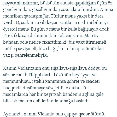
həyəcanlandırmır, büsbütün ətalətə qapıldığım üçün öz
gəncliyimdən, gözəlliyimdən zövq ala bilmirdim. Amma
mehriban qardaşım Jan Türlür mənə yaxşı bir dərs
verdi. O, su kimi axıb keçən saatların qədrini bilməyi
öyrətdi mənə. Bu gün o mənə bir kəllə bağışlayıb dedi:
«Tezliklə sən də bunun kimi olacaqsan». Mən isə
bundan belə nəticə çıxartdım ki, biz vaxt itirməməli,
mütləq sevişməli, bizə bağışlanan bu qısa ömürdən
yaxşı bəhrələnməliyik.
Xanım Violantanın onu sığallaya-sığallaya dediyi bu
sözlər cənab Filippi dərhal özünün heysiyyət və
məmnunluğu, istəkli xanımınsa şöhrət və səadəti
haqqında düşünməyə sövq etdi, o da bu cür
məqamlarda hər bir xeyirxah bəndənin ağlına gələ
biləcək məlum dəlilləri sadalamağa başladı.
Ayrılanda xanım Violanta onu qapıya qədər ötürdü,