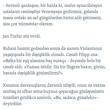
- Sevimli qardaşım, bir halda ki, mahir aynacilalayan
ustaların cəmləşdiyi Venesiyaya gedirsiniz, gələndə
mənə ordakı ən saf güzgülərdən birini alıb gətirsəniz,
sizə çox minnətdar olaram.
Jan Türlür söz verdi.
Ruhani hamisi gedəndən sonra da xanım Violantanın
yaşayışında bir dəyişiklik olmadı. Cənab Filipp ona:
«Bəlkə bir eşq aləminə baş vuraq» - deyəndə belə bir
cavab aldı: «Yaman istidir. Siz bir flügerə baxın, görün,
havada dəyişiklik gözlənilirmi?»
Xanımın davranışlarını davamlı izləyib, onun nə vaxtsa
mütləq öz idbar ərinə buynuz qoyacağını gözləyənlərin
ümidləri getdikcə azalırdı. «Bu, sadəcə, günahdır» -
deyirdilər.