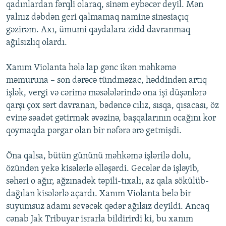
qadınlardan fərqli olaraq, sinəm eybəcər deyil. Mən
yalnız dəbdən geri qalmamaq naminə sinəsiaçıq
gəzirəm. Axı, ümumi qaydalara zidd davranmaq
ağılsızlıq olardı.
Xanım Violanta hələ lap gənc ikən məhkəmə
məmuruna – son dərəcə tündməzac, həddindən artıq
işlək, vergi və cərimə məsələlərində ona işi düşənlərə
qarşı çox sərt davranan, bədəncə cılız, sısqa, qısacası, öz
evinə səadət gətirmək əvəzinə, başqalarının ocağını kor
qoymaqda pərgar olan bir nəfərə ərə getmişdi.
Öna qalsa, bütün gününü məhkəmə işlərilə dolu,
özündən yekə kisələrlə əlləşərdi. Gecələr də işləyib,
səhəri o ağır, ağzınadək təpili-tıxalı, az qala sökülüb-
dağılan kisələrlə açardı. Xanım Violanta belə bir
suyumsuz adamı sevəcək qədər ağılsız deyildi. Ancaq
cənab Jak Tribuyar israrla bildirirdi ki, bu xanım