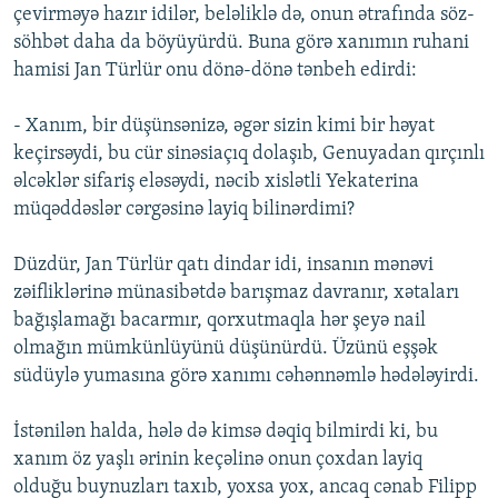
çevirməyə hazır idilər, beləliklə də, onun ətrafında söz-
söhbət daha da böyüyürdü. Buna görə xanımın ruhani
hamisi Jan Türlür onu dönə-dönə tənbeh edirdi:
- Xanım, bir düşünsənizə, əgər sizin kimi bir həyat
keçirsəydi, bu cür sinəsiaçıq dolaşıb, Genuyadan qırçınlı
əlcəklər sifariş eləsəydi, nəcib xislətli Yekaterina
müqəddəslər cərgəsinə layiq bilinərdimi?
Düzdür, Jan Türlür qatı dindar idi, insanın mənəvi
zəifliklərinə münasibətdə barışmaz davranır, xətaları
bağışlamağı bacarmır, qorxutmaqla hər şeyə nail
olmağın mümkünlüyünü düşünürdü. Üzünü eşşək
südüylə yumasına görə xanımı cəhənnəmlə hədələyirdi.
İstənilən halda, hələ də kimsə dəqiq bilmirdi ki, bu
xanım öz yaşlı ərinin keçəlinə onun çoxdan layiq
olduğu buynuzları taxıb, yoxsa yox, ancaq cənab Filipp