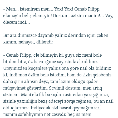
- Mən… istəmirəm mən… Yox! Yox! Cənab Filipp,
eləməyin belə, eləməyin! Dostum, əzizim mənim!... Vay,
öləcəm indi...
Bir ara dinməzcə dayanıb yalnız dərindən içini çəkən
xanım, nəhayət, dilləndi:
- Cənab Filipp, elə bilməyin ki, guya siz məni belə
birdən-birə, öz bacarığınız sayəsində ələ aldınız.
Ürəyinizdən keçənlərə yalnız ona görə nail ola bildiniz
ki, indi mən özüm belə istədim, həm də sizin qələbəniz
daha şirin alınsın deyə, tam lazım olduğu qədər
müqavimət göstərdim. Sevimli dostum, mən artıq
sizinəm. Məni elə ilk baxışdan əsir edən yaraşığınıza,
sizinlə yaxınlığın bəxş edəcəyi zövqə rəğmən, bu an nail
olduqlarınıza indiyədək sizi həsrət qoymağım sırf
mənim səfehliyimin nəticəsiydi: heç nə məni