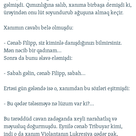
gəlmişdi. Qımızılığına salıb, xanıma birbaşa demişdi ki,
ürəyindən onu lüt soyundurub ağuşuna almaq keçir.
Xanımın cavabı belə olmuşdu:
- Cənab Filipp, siz kiminlə danışdığınızı bilmirsiniz.
Mən nəcib bir qadınam...
Sonra da bunu əlavə eləmişdi:
- Sabah gəlin, cənab Filipp, sabah...
Ertəsi gün gələndə isə o, xanımdan bu sözləri eşitmişdi:
- Bu qədər tələsməyə nə lüzum var ki?...
Bu tərəddüd cavan zadəganda xeyli narahatlıq və
məyusluq doğurmuşdu. Eynilə cənab Tribuyar kimi,
indi o da xanım Violantanın Lukresiya qədər pak,