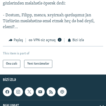
gözlərindən məlahətlə öpərək dedi:
- Dostum, Filipp, məncə, xeyirxah qardaşımız Jan
Türlürün məsləhətinə əməl etmək heç də bəd deyil,
eləmi?...
Paylaş
VPN-siz açmaq
Bizi izlə
This item is part of
Oxu zalı
Yeni tərcümələr
BIZI IZLƏ
MƏLUMAT