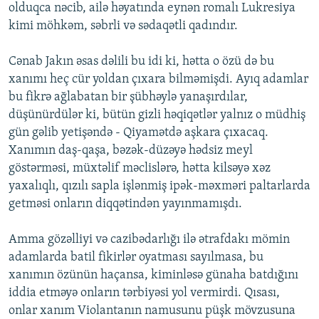
olduqca nəcib, ailə həyatında eynən romalı Lukresiya
kimi möhkəm, səbrli və sədaqətli qadındır.
Cənab Jakın əsas dəlili bu idi ki, hətta o özü də bu
xanımı heç cür yoldan çıxara bilməmişdi. Ayıq adamlar
bu fikrə ağlabatan bir şübhəylə yanaşırdılar,
düşünürdülər ki, bütün gizli həqiqətlər yalnız o müdhiş
gün gəlib yetişəndə - Qiyamətdə aşkara çıxacaq.
Xanımın daş-qaşa, bəzək-düzəyə hədsiz meyl
göstərməsi, müxtəlif məclislərə, hətta kilsəyə xəz
yaxalıqlı, qızılı sapla işlənmiş ipək-məxməri paltarlarda
getməsi onların diqqətindən yayınmamışdı.
Amma gözəlliyi və cazibədarlığı ilə ətrafdakı mömin
adamlarda batil fikirlər oyatması sayılmasa, bu
xanımın özünün haçansa, kiminləsə günaha batdığını
iddia etməyə onların tərbiyəsi yol vermirdi. Qısası,
onlar xanım Violantanın namusunu püşk mövzusuna