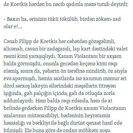
de Koetkis hərdən bu nəcib qadınla məzə tutub deyirdi:
- Baxın ha, ərinizin tükü tökülüb, birdən zökəm-zad
olar e!...
Cənab Filipp de Koetkis hər cəhətdən gözəgəlimli,
alicənab, cavan bir zadəgandı, lap kart dəstindəki valet
rəsmi kimi yaraşıqlıydı. Xanım Violantanı bir axşam
balda görmüşdü, onunla gecədən keçənə kimi rəqs
eləmiş, sonra da, yəhərin ön tərəfinə mindirib, öz atıyla
evə aparmışdı, həmin saatlarda isə xanımın məmur əri
dörd sərxoş lakeyin əllərindəki məşəllərin titrəyən
işığında, gah palçığın içində, gah da otluqda zorla
addımlayırdı. Həm balda rəqs edəndə, həm də at
belində gedərkən Filipp de Koetkis xanım Violantanın
əzalarının mütənasibliyi, bədəninin heyrətamiz
həssaslığı və bərkliyi ilə bağlı dürüst qənaət hasil edə
bilmişdi. Elə buna görə də ondan möhkəm xoşu