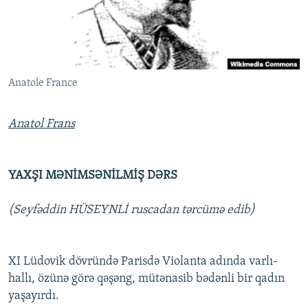
İNFOQRAFIKA
AZƏRBAYCAN ƏDƏBIYYATI KITABXANASI
MISSIYAMIZ
BIZI IZLƏ
KARIKATURA
İSLAM VƏ DEMOKRATIYA
PEŞƏ ETIKASI VƏ JURNALISTIKA STANDARTLARIMIZ
İZ - MƏDƏNIYYƏT PROQRAMI
MATERIALLARIMIZDAN ISTIFADƏ
Anatole France
AZADLIQRADIOSU MOBIL TELEFONUNUZDA
RFE/RL-in bütün saytları
BIZIMLƏ ƏLAQƏ
Anatol Frans
XƏBƏR BÜLLETENLƏRIMIZ
YAXŞI MƏNİMSƏNİLMİŞ DƏRS
(Seyfəddin HÜSEYNLİ ruscadan tərcümə edib)
XI Lüdovik dövründə Parisdə Violanta adında varlı-
hallı, özünə görə qəşəng, mütənasib bədənli bir qadın
yaşayırdı.