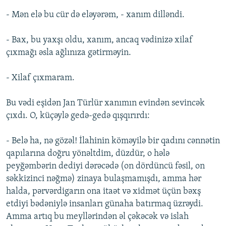
- Mən elə bu cür də eləyərəm, - xanım dilləndi.
- Bax, bu yaxşı oldu, xanım, ancaq vədinizə xilaf
çıxmağı əsla ağlınıza gətirməyin.
- Xilaf çıxmaram.
Bu vədi eşidən Jan Türlür xanımın evindən sevincək
çıxdı. O, küçəylə gedə-gedə qışqırırdı:
- Belə ha, nə gözəl! İlahinin köməyilə bir qadını cənnətin
qapılarına doğru yönəltdim, düzdür, o hələ
peyğəmbərin dediyi dərəcədə (on dördüncü fəsil, on
səkkizinci nəğmə) zinaya bulaşmamışdı, amma hər
halda, pərvərdigarın ona itaət və xidmət üçün bəxş
etdiyi bədəniylə insanları günaha batırmaq üzrəydi.
Amma artıq bu meyllərindən əl çəkəcək və islah