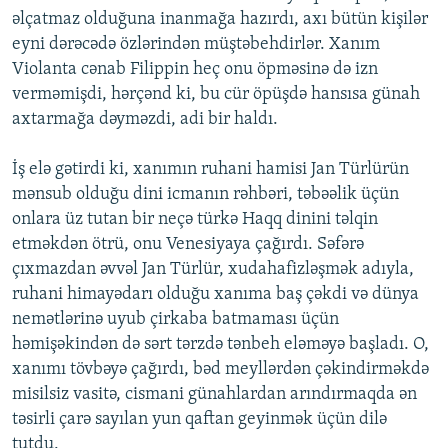
əlçatmaz olduğuna inanmağa hazırdı, axı bütün kişilər
eyni dərəcədə özlərindən müştəbehdirlər. Xanım
Violanta cənab Filippin heç onu öpməsinə də izn
verməmişdi, hərçənd ki, bu cür öpüşdə hansısa günah
axtarmağa dəyməzdi, adi bir haldı.
İş elə gətirdi ki, xanımın ruhani hamisi Jan Türlürün
mənsub olduğu dini icmanın rəhbəri, təbəəlik üçün
onlara üz tutan bir neçə türkə Haqq dinini təlqin
etməkdən ötrü, onu Venesiyaya çağırdı. Səfərə
çıxmazdan əvvəl Jan Türlür, xudahafizləşmək adıyla,
ruhani himayədarı olduğu xanıma baş çəkdi və dünya
nemətlərinə uyub çirkaba batmaması üçün
həmişəkindən də sərt tərzdə tənbeh eləməyə başladı. O,
xanımı tövbəyə çağırdı, bəd meyllərdən çəkindirməkdə
misilsiz vasitə, cismani günahlardan arındırmaqda ən
təsirli çarə sayılan yun qaftan geyinmək üçün dilə
tutdu.