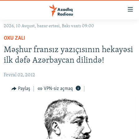
Keçid
linkləri
Əsas
2026, 10 Avqust, bazar ertəsi, Bakı vaxtı 09:00
məzmuna
GÜNDƏM
OXU ZALI
qayıt
#İZAHLA
Əsas
Məşhur fransız yazıçısının hekayəsi
KORRUPSIOMETR
naviqasiyaya
ilk dəfə Azərbaycan dilində!
qayıt
#ƏSLINDƏ
Axtarışa
Fevral 02, 2012
FƏRQƏ BAX
keç
QANUNI DOĞRU
Paylaş
VPN-siz açmaq
ARAŞDIRMA
MULTIMEDIA
RADIO ARXIV
VIDEO
HAQQIMIZDA
FOTOQALEREYA
OXU ZALI