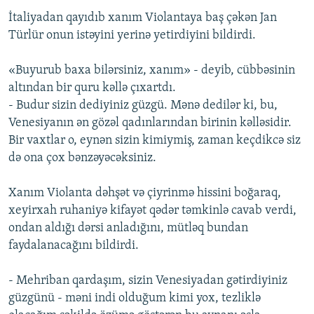
İtaliyadan qayıdıb xanım Violantaya baş çəkən Jan
Türlür onun istəyini yerinə yetirdiyini bildirdi.
«Buyurub baxa bilərsiniz, xanım» - deyib, cübbəsinin
altından bir quru kəllə çıxartdı.
- Budur sizin dediyiniz güzgü. Mənə dedilər ki, bu,
Venesiyanın ən gözəl qadınlarından birinin kəlləsidir.
Bir vaxtlar o, eynən sizin kimiymiş, zaman keçdikcə siz
də ona çox bənzəyəcəksiniz.
Xanım Violanta dəhşət və çiyrinmə hissini boğaraq,
xeyirxah ruhaniyə kifayət qədər təmkinlə cavab verdi,
ondan aldığı dərsi anladığını, mütləq bundan
faydalanacağını bildirdi.
- Mehriban qardaşım, sizin Venesiyadan gətirdiyiniz
güzgünü - məni indi olduğum kimi yox, tezliklə