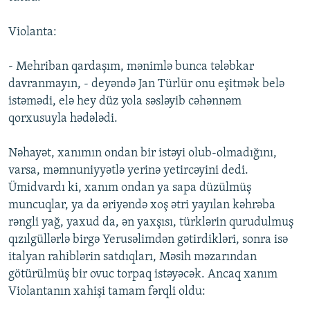
Violanta:
- Mehriban qardaşım, mənimlə bunca tələbkar
davranmayın, - deyəndə Jan Türlür onu eşitmək belə
istəmədi, elə hey düz yola səsləyib cəhənnəm
qorxusuyla hədələdi.
Nəhayət, xanımın ondan bir istəyi olub-olmadığını,
varsa, məmnuniyyətlə yerinə yetircəyini dedi.
Ümidvardı ki, xanım ondan ya sapa düzülmüş
muncuqlar, ya da əriyəndə xoş ətri yayılan kəhrəba
rəngli yağ, yaxud da, ən yaxşısı, türklərin qurudulmuş
qızılgüllərlə birgə Yerusəlimdən gətirdikləri, sonra isə
italyan rahiblərin satdıqları, Məsih məzarından
götürülmüş bir ovuc torpaq istəyəcək. Ancaq xanım
Violantanın xahişi tamam fərqli oldu: