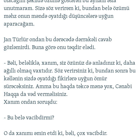
olacağım şəkildə özümə göstərən bu aynanı əsla
unutmaram. Sizə söz verirəm ki, bundan belə özümü
məhz onun məndə oyatdığı düşüncələrə uyğun
aparacağam.
Jan Türlür ondan bu dərəcədə dərrakəli cavab
gözləmirdi. Buna görə onu təqdir elədi.
- Bəli, beləliklə, xanım, siz özünüz də anladınız ki, daha
ağıllı olmaq vaxtıdır. Söz verirsiniz ki, bundan sonra bu
kəllənin sizdə oyatdığı fikirlərə uyğun ömür
sürəcəksiniz. Amma bu haqda təkcə mənə yox, Cənabi
Haqqa da vəd verməlisiniz.
Xanım ondan soruşdu:
- Bu belə vacibdirmi?
O da xanımı əmin etdi ki, bəli, çox vacibdir.