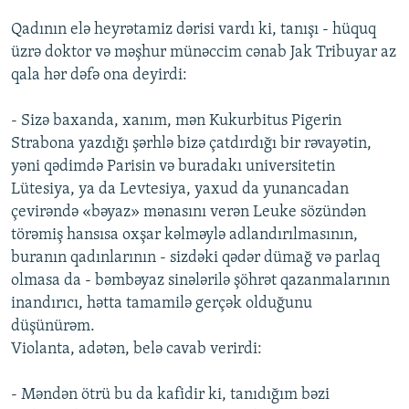
Qadının elə heyrətamiz dərisi vardı ki, tanışı - hüquq
üzrə doktor və məşhur münəccim cənab Jak Tribuyar az
qala hər dəfə ona deyirdi:
- Sizə baxanda, xanım, mən Kukurbitus Pigerin
Strabona yazdığı şərhlə bizə çatdırdığı bir rəvayətin,
yəni qədimdə Parisin və buradakı universitetin
Lütesiya, ya da Levtesiya, yaxud da yunancadan
çevirəndə «bəyaz» mənasını verən Leuke sözündən
törəmiş hansısa oxşar kəlməylə adlandırılmasının,
buranın qadınlarının - sizdəki qədər dümağ və parlaq
olmasa da - bəmbəyaz sinələrilə şöhrət qazanmalarının
inandırıcı, hətta tamamilə gerçək olduğunu
düşünürəm.
Violanta, adətən, belə cavab verirdi:
- Məndən ötrü bu da kafidir ki, tanıdığım bəzi