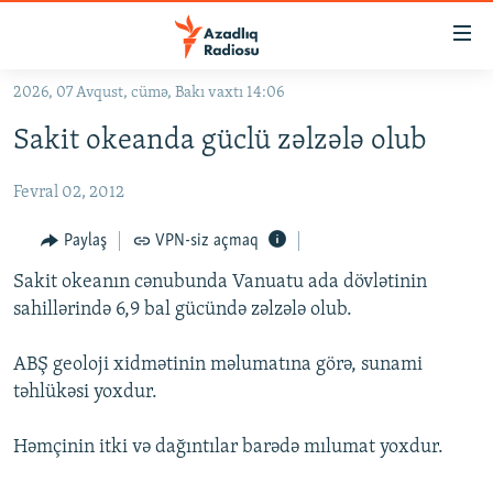
Keçid
linkləri
Əsas
2026, 07 Avqust, cümə, Bakı vaxtı 14:06
məzmuna
GÜNDƏM
Sakit okeanda güclü zəlzələ olub
qayıt
#İZAHLA
Əsas
Fevral 02, 2012
KORRUPSIOMETR
naviqasiyaya
qayıt
#ƏSLINDƏ
Paylaş
VPN-siz açmaq
Axtarışa
FƏRQƏ BAX
keç
Sakit okeanın cənubunda Vanuatu ada dövlətinin
sahillərində 6,9 bal gücündə zəlzələ olub.
QANUNI DOĞRU
ARAŞDIRMA
ABŞ geoloji xidmətinin məlumatına görə, sunami
təhlükəsi yoxdur.
MULTIMEDIA
RADIO ARXIV
VIDEO
Həmçinin itki və dağıntılar barədə mılumat yoxdur.
HAQQIMIZDA
FOTOQALEREYA
OXU ZALI