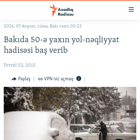
Keçid
linkləri
Əsas
2026, 07 Avqust, cümə, Bakı vaxtı 00:23
məzmuna
GÜNDƏM
Bakıda 50-ə yaxın yol-nəqliyyat
qayıt
#İZAHLA
Əsas
hadisəsi baş verib
KORRUPSIOMETR
naviqasiyaya
qayıt
Fevral 02, 2012
#ƏSLINDƏ
Axtarışa
FƏRQƏ BAX
Paylaş
VPN-siz açmaq
keç
QANUNI DOĞRU
ARAŞDIRMA
MULTIMEDIA
RADIO ARXIV
VIDEO
HAQQIMIZDA
FOTOQALEREYA
OXU ZALI