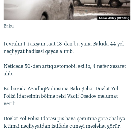
İNFOQRAFIKA
AZƏRBAYCAN ƏDƏBIYYATI KITABXANASI
MISSIYAMIZ
BIZI IZLƏ
KARIKATURA
İSLAM VƏ DEMOKRATIYA
PEŞƏ ETIKASI VƏ JURNALISTIKA STANDARTLARIMIZ
Baku
İZ - MƏDƏNIYYƏT PROQRAMI
MATERIALLARIMIZDAN ISTIFADƏ
AZADLIQRADIOSU MOBIL TELEFONUNUZDA
RFE/RL-in bütün saytları
Fevralın 1-i axşam saat 18-dən bu yana Bakıda 44 yol-
BIZIMLƏ ƏLAQƏ
nəqliyyat hadisəsi qeydə alınıb.
XƏBƏR BÜLLETENLƏRIMIZ
Nəticədə 50-dən artıq avtomobil əzilib, 4 nəfər xəsarət
alıb.
Bu barədə AzadlıqRadiosuna Bakı Şəhər Dövlət Yol
Polisi İdarəsinin bölmə rəisi Vaqif Əsədov məlumat
verib.
Dövlət Yol Polisi İdarəsi pis hava şəraitinə görə əhaliyə
ictimai nəqliyyatdan istifadə etməyi məsləhət görür.