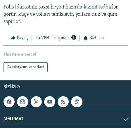
Polis İdarəsinin şəxsi heyəti hazırda lazımi tədbirlər
görür, küçə və yolları təmizləyir, yollara duz və qum
səpirlər.
Paylaş
VPN-siz açmaq
Bizi izlə
This item is part of
Azərbaycan xəbərləri
BIZI IZLƏ
MƏLUMAT