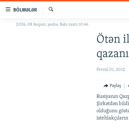
Keçid
BÖLMƏLƏR
linkləri
Axtar
Əsas
2026, 08 Avqust, şənbə, Bakı vaxtı 10:46
GÜNDƏM
məzmuna
#İZAHLA
Ötən i
qayıt
Əsas
KORRUPSIOMETR
qazan
naviqasiyaya
#ƏSLINDƏ
qayıt
Axtarışa
FƏRQƏ BAX
Fevral 01, 2012
keç
QANUNI DOĞRU
Paylaş
ARAŞDIRMA
Rusiyanın Qazpr
MULTIMEDIA
Şirkətdən bildi
RADIO ARXIV
VIDEO
olduğunu göstə
istehlakçıları
HAQQIMIZDA
FOTOQALEREYA
OXU ZALI