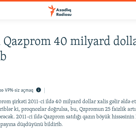
l Qazprom 40 milyard doll
ıb
VPN-siz açmaq
om şirkəti 2011-ci ildə 40 milyard dollar xalis gəlir əldə et
riblər ki, proqnozlar doğrulsa, bu, Qzpromun 25 faizlik art
rəcək. 2011-ci ildə Qazprom satdığı qazın böyük hissəsinin
n payına düşdüyünü bildirib.