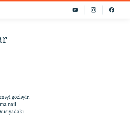
ar
məyi gözləyir.
ıma nail
 Rusiyadakı