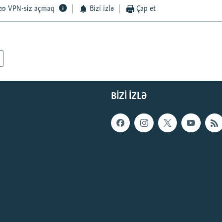
VPN-siz açmaq
Bizi izlə
Çap et
BIZI IZLƏ