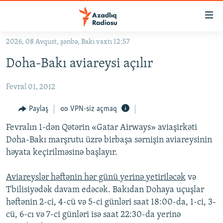
Keçid
linkləri
Əsas
2026, 08 Avqust, şənbə, Bakı vaxtı 12:57
məzmuna
GÜNDƏM
Doha-Bakı aviareysi açılır
qayıt
#İZAHLA
Əsas
Fevral 01, 2012
KORRUPSIOMETR
naviqasiyaya
qayıt
#ƏSLINDƏ
Paylaş
VPN-siz açmaq
Axtarışa
FƏRQƏ BAX
keç
Fevralın 1-dən Qətərin «Gatar Airways» aviaşirkəti
Doha-Bakı marşrutu üzrə birbaşa sərnişin aviareysinin
QANUNI DOĞRU
həyata keçirilməsinə başlayır.
ARAŞDIRMA
Aviareyslər həftənin hər günü yerinə yetiriləcək
və
MULTIMEDIA
Tbilisiyədək davam edəcək. Bakıdan Dohaya uçuşlar
RADIO ARXIV
VIDEO
həftənin 2-ci, 4-cü və 5-ci günləri saat 18:00-da, 1-ci, 3-
HAQQIMIZDA
cü, 6-cı və 7-ci günləri isə saat 22:30-da yerinə
FOTOQALEREYA
OXU ZALI