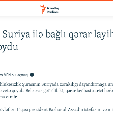
 Suriya ilə bağlı qərar lay
oydu
VPN-siz açmaq
hlükəsizlik Şurasının Suriyada zorakılığı dayandırmağa ü
ə veto qoyub. Belə əsas gətirilib ki, qərar layihəsi xarici hə
sna etmir.
vlətləri Liqası prezident Bashar al-Assadin istefasını və m