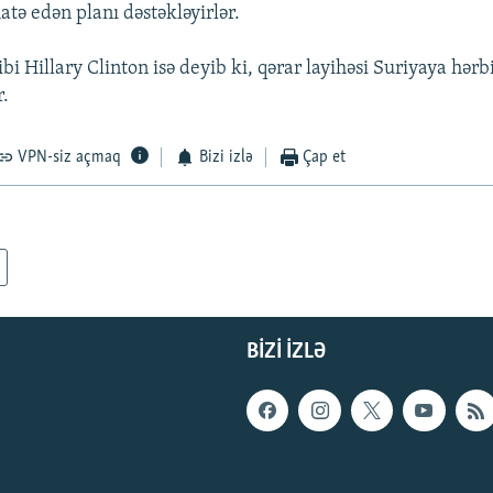
tə edən planı dəstəkləyirlər.
bi Hillary Clinton isə deyib ki, qərar layihəsi Suriyaya hər
r.
VPN-siz açmaq
Bizi izlə
Çap et
BIZI IZLƏ