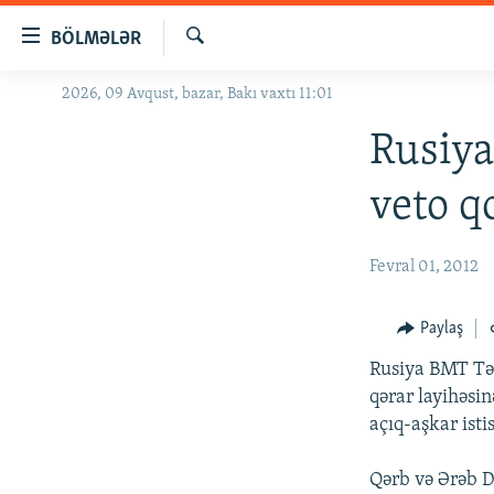
Keçid
BÖLMƏLƏR
linkləri
Axtar
Əsas
2026, 09 Avqust, bazar, Bakı vaxtı 11:01
GÜNDƏM
məzmuna
#İZAHLA
Rusiya
qayıt
Əsas
KORRUPSIOMETR
veto q
naviqasiyaya
#ƏSLINDƏ
qayıt
Axtarışa
FƏRQƏ BAX
Fevral 01, 2012
keç
QANUNI DOĞRU
Paylaş
ARAŞDIRMA
Rusiya BMT Tə
MULTIMEDIA
qərar layihəsin
RADIO ARXIV
VIDEO
açıq-aşkar isti
HAQQIMIZDA
FOTOQALEREYA
OXU ZALI
Qərb və Ərəb Dö