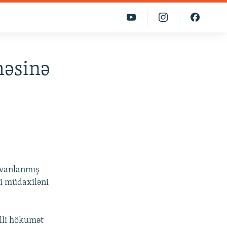
ihəsinə
nvanlanmış
rbi müdaxiləni
illi hökumət