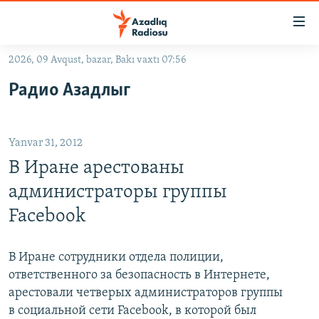
Keçid
linkləri
Əsas
2026, 09 Avqust, bazar, Bakı vaxtı 07:56
məzmuna
GÜNDƏM
Радио Азадлыг
qayıt
#İZAHLA
Əsas
KORRUPSIOMETR
naviqasiyaya
Yanvar 31, 2012
qayıt
#ƏSLINDƏ
Axtarışa
В Иране арестованы
FƏRQƏ BAX
keç
администраторы группы
QANUNI DOĞRU
Facebook
ARAŞDIRMA
MULTIMEDIA
В Иране сотрудники отдела полиции,
ответственного за безопасность в Интернете,
RADIO ARXIV
VIDEO
арестовали четверых администраторов группы
HAQQIMIZDA
FOTOQALEREYA
OXU ZALI
в социальной сети Facebook, в которой был