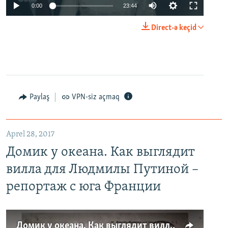
0:00
23:44
Direct-ə keçid
Paylaş
VPN-siz açmaq
Aprel 28, 2017
Домик у океана. Как выглядит
вилла для Людмилы Путиной –
репортаж с юга Франции
Домик у океана. Как выглядит вилла для Людмилы Путиной – репортаж с юга Франции