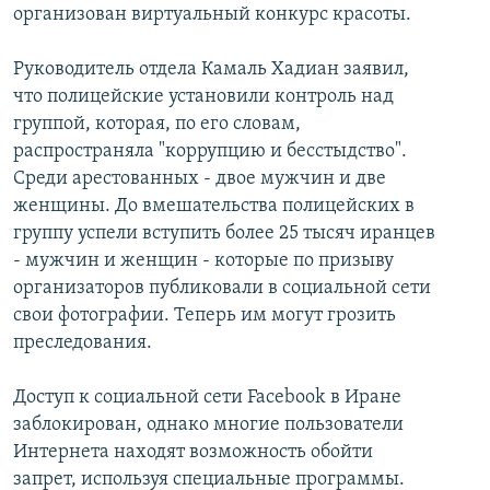
организован виртуальный конкурс красоты.
İNFOQRAFIKA
AZƏRBAYCAN ƏDƏBIYYATI KITABXANASI
MISSIYAMIZ
BIZI IZLƏ
KARIKATURA
İSLAM VƏ DEMOKRATIYA
PEŞƏ ETIKASI VƏ JURNALISTIKA STANDARTLARIMIZ
Руководитель отдела Камаль Хадиан заявил,
что полицейские установили контроль над
İZ - MƏDƏNIYYƏT PROQRAMI
MATERIALLARIMIZDAN ISTIFADƏ
группой, которая, по его словам,
AZADLIQRADIOSU MOBIL TELEFONUNUZDA
RFE/RL-in bütün saytları
распространяла "коррупцию и бесстыдство".
Среди арестованных - двое мужчин и две
BIZIMLƏ ƏLAQƏ
женщины. До вмешательства полицейских в
XƏBƏR BÜLLETENLƏRIMIZ
группу успели вступить более 25 тысяч иранцев
- мужчин и женщин - которые по призыву
организаторов публиковали в социальной сети
свои фотографии. Теперь им могут грозить
преследования.
Доступ к социальной сети Facebook в Иране
заблокирован, однако многие пользователи
Интернета находят возможность обойти
запрет, используя специальные программы.