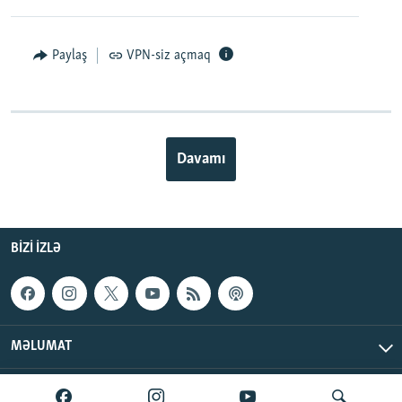
Paylaş
VPN-siz açmaq
Davamı
BIZI IZLƏ
MƏLUMAT
AzadlıqRadiosu © 2026 Inc. | Bütün hüquqlar qorunur