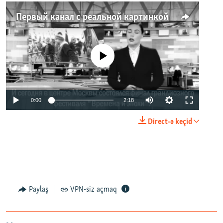
Первый канал с реальной картинкой
No media source currently available
0:00
2:18
Direct-ə keçid
Paylaş
VPN-siz açmaq