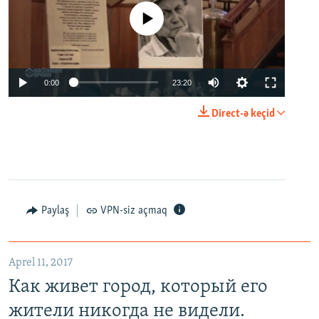
No media source currently available
0:00
23:20
Direct-ə keçid
Paylaş
VPN-siz açmaq
Aprel 11, 2017
Как живет город, который его
жители никогда не видели.