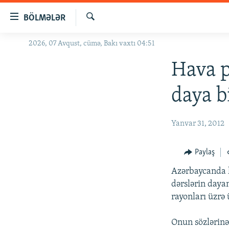
Keçid
BÖLMƏLƏR
linkləri
Axtar
Əsas
2026, 07 Avqust, cümə, Bakı vaxtı 04:51
GÜNDƏM
məzmuna
#İZAHLA
Hava p
qayıt
Əsas
KORRUPSIOMETR
daya b
naviqasiyaya
#ƏSLINDƏ
qayıt
Axtarışa
FƏRQƏ BAX
Yanvar 31, 2012
keç
QANUNI DOĞRU
Paylaş
ARAŞDIRMA
Azərbaycanda ha
MULTIMEDIA
dərslərin daya
RADIO ARXIV
VIDEO
rayonları üzrə
HAQQIMIZDA
FOTOQALEREYA
OXU ZALI
Onun sözlərinə 