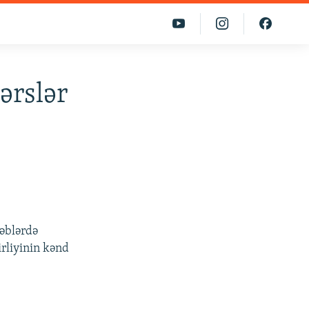
ərslər
təblərdə
irliyinin kənd