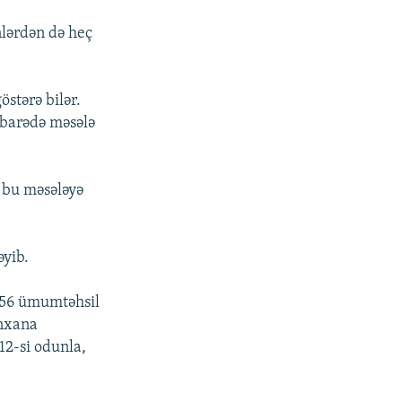
nlərdən də heç
östərə bilər.
u barədə məsələ
, bu məsələyə
əyib.
256 ümumtəhsil
anxana
112-si odunla,