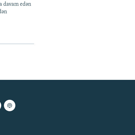
ısa davam edən
dən