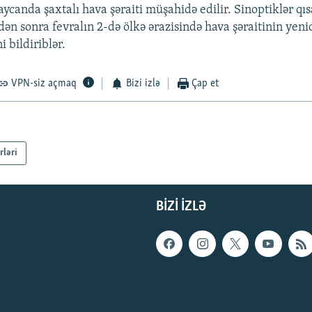
ycanda şaxtalı hava şəraiti müşahidə edilir. Sinoptiklər q
n sonra fevralın 2-də ölkə ərazisində hava şəraitinin yeni
i bildiriblər.
VPN-siz açmaq
Bizi izlə
Çap et
rləri
BIZI IZLƏ