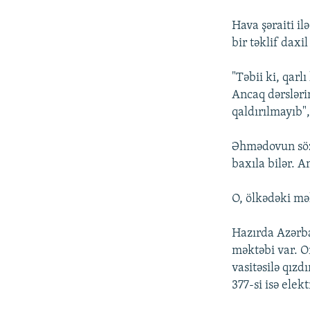
İNFOQRAFIKA
AZƏRBAYCAN ƏDƏBIYYATI KITABXANASI
MISSIYAMIZ
Hava şəraiti i
KARIKATURA
İSLAM VƏ DEMOKRATIYA
PEŞƏ ETIKASI VƏ JURNALISTIKA
STANDARTLARIMIZ
bir təklif daxi
İZ - MƏDƏNIYYƏT PROQRAMI
MATERIALLARIMIZDAN ISTIFADƏ
"Təbii ki, qarl
AZADLIQRADIOSU MOBIL TELEFONUNUZDA
Ancaq dərslərin
qaldırılmayıb",
BIZIMLƏ ƏLAQƏ
XƏBƏR BÜLLETENLƏRIMIZ
Əhmədovun sözlə
baxıla bilər. 
O, ölkədəki mək
Hazırda Azərb
məktəbi var. O
vasitəsilə qızd
377-si isə elektr