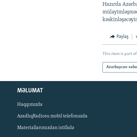
Hazırda Azərba
mülayimləşmədə
kəskinləşəcəyin
Paylaş
This item is part of
Azərbaycan xəbə
MƏLUMAT
Haqqımızda
AzadlıqRadiosu mobil telefonuzda
Materiallarımızdan istifadə
BIZI IZLƏ