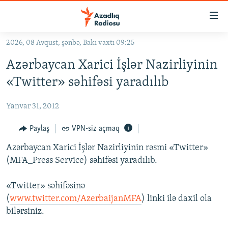
Keçid
linkləri
Əsas
2026, 08 Avqust, şənbə, Bakı vaxtı 09:25
məzmuna
GÜNDƏM
Azərbaycan Xarici İşlər Nazirliyinin
qayıt
#İZAHLA
Əsas
«Twitter» səhifəsi yaradılıb
KORRUPSIOMETR
naviqasiyaya
qayıt
Yanvar 31, 2012
#ƏSLINDƏ
Axtarışa
FƏRQƏ BAX
Paylaş
VPN-siz açmaq
keç
QANUNI DOĞRU
Azərbaycan Xarici İşlər Nazirliyinin rəsmi «Twitter»
(MFA_Press Service) səhifəsi yaradılıb.
ARAŞDIRMA
MULTIMEDIA
«Twitter» səhifəsinə
(
www.twitter.com/AzerbaijanMFA
) linki ilə daxil ola
RADIO ARXIV
VIDEO
bilərsiniz.
HAQQIMIZDA
FOTOQALEREYA
OXU ZALI