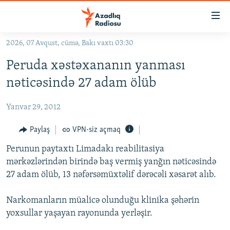
Keçid
linkləri
Əsas
2026, 07 Avqust, cümə, Bakı vaxtı 03:30
məzmuna
GÜNDƏM
Peruda xəstəxananın yanması
qayıt
#İZAHLA
Əsas
nəticəsində 27 adam ölüb
KORRUPSIOMETR
naviqasiyaya
qayıt
Yanvar 29, 2012
#ƏSLINDƏ
Axtarışa
FƏRQƏ BAX
Paylaş
VPN-siz açmaq
keç
QANUNI DOĞRU
Perunun paytaxtı Limadakı reabilitasiya
mərkəzlərindən birində baş vermiş yanğın nəticəsində
ARAŞDIRMA
27 adam ölüb, 13 nəfərsəmüxtəlif dərəcəli xəsarət alıb.
MULTIMEDIA
Narkomanların müalicə olunduğu klinika şəhərin
RADIO ARXIV
VIDEO
yoxsullar yaşayan rayonunda yerləşir.
HAQQIMIZDA
FOTOQALEREYA
OXU ZALI