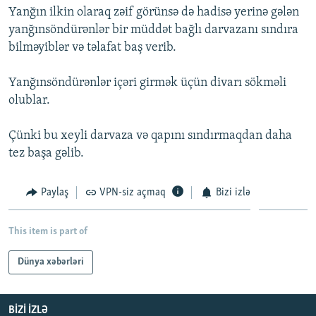
Yanğın ilkin olaraq zəif görünsə də hadisə yerinə gələn
İNFOQRAFIKA
AZƏRBAYCAN ƏDƏBIYYATI KITABXANASI
MISSIYAMIZ
BIZI IZLƏ
yanğınsöndürənlər bir müddət bağlı darvazanı sındıra
KARIKATURA
İSLAM VƏ DEMOKRATIYA
PEŞƏ ETIKASI VƏ JURNALISTIKA STANDARTLARIMIZ
bilməyiblər və təlafat baş verib.
İZ - MƏDƏNIYYƏT PROQRAMI
MATERIALLARIMIZDAN ISTIFADƏ
Yanğınsöndürənlər içəri girmək üçün divarı sökməli
AZADLIQRADIOSU MOBIL TELEFONUNUZDA
RFE/RL-in bütün saytları
olublar.
BIZIMLƏ ƏLAQƏ
Çünki bu xeyli darvaza və qapını sındırmaqdan daha
XƏBƏR BÜLLETENLƏRIMIZ
tez başa gəlib.
Paylaş
VPN-siz açmaq
Bizi izlə
This item is part of
Dünya xəbərləri
BIZI IZLƏ