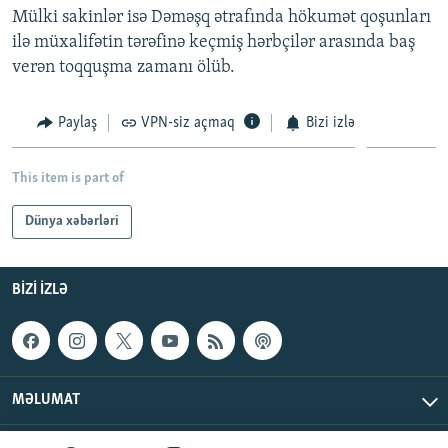
Mülki sakinlər isə Dəməşq ətrafında hökumət qoşunları
İNFOQRAFIKA
AZƏRBAYCAN ƏDƏBIYYATI KITABXANASI
MISSIYAMIZ
BIZI IZLƏ
ilə müxalifətin tərəfinə keçmiş hərbçilər arasında baş
KARIKATURA
İSLAM VƏ DEMOKRATIYA
PEŞƏ ETIKASI VƏ JURNALISTIKA STANDARTLARIMIZ
verən toqquşma zamanı ölüb.
İZ - MƏDƏNIYYƏT PROQRAMI
MATERIALLARIMIZDAN ISTIFADƏ
Paylaş
VPN-siz açmaq
Bizi izlə
AZADLIQRADIOSU MOBIL TELEFONUNUZDA
RFE/RL-in bütün saytları
BIZIMLƏ ƏLAQƏ
This item is part of
XƏBƏR BÜLLETENLƏRIMIZ
Dünya xəbərləri
BIZI IZLƏ
MƏLUMAT