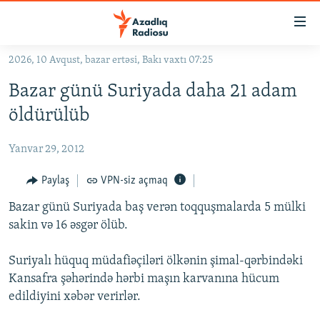
Keçid
linkləri
Əsas
2026, 10 Avqust, bazar ertəsi, Bakı vaxtı 07:25
məzmuna
GÜNDƏM
Bazar günü Suriyada daha 21 adam
qayıt
#İZAHLA
Əsas
öldürülüb
KORRUPSIOMETR
naviqasiyaya
qayıt
Yanvar 29, 2012
#ƏSLINDƏ
Axtarışa
FƏRQƏ BAX
Paylaş
VPN-siz açmaq
keç
QANUNI DOĞRU
Bazar günü Suriyada baş verən toqquşmalarda 5 mülki
sakin və 16 əsgər ölüb.
ARAŞDIRMA
MULTIMEDIA
Suriyalı hüquq müdafiəçiləri ölkənin şimal-qərbindəki
Kansafra şəhərində hərbi maşın karvanına hücum
RADIO ARXIV
VIDEO
edildiyini xəbər verirlər.
HAQQIMIZDA
FOTOQALEREYA
OXU ZALI