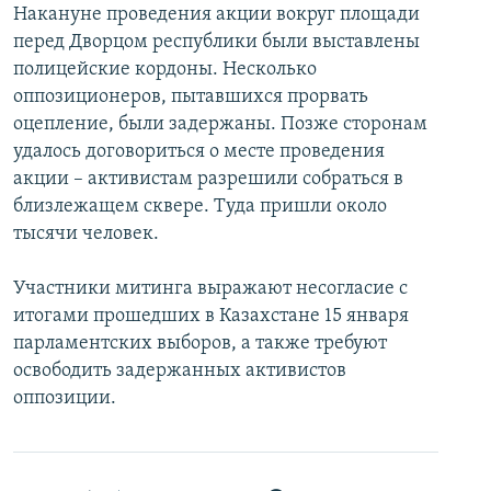
Накануне проведения акции вокруг площади
İNFOQRAFIKA
AZƏRBAYCAN ƏDƏBIYYATI KITABXANASI
MISSIYAMIZ
BIZI IZLƏ
перед Дворцом республики были выставлены
KARIKATURA
İSLAM VƏ DEMOKRATIYA
PEŞƏ ETIKASI VƏ JURNALISTIKA STANDARTLARIMIZ
полицейские кордоны. Несколько
оппозиционеров, пытавшихся прорвать
İZ - MƏDƏNIYYƏT PROQRAMI
MATERIALLARIMIZDAN ISTIFADƏ
оцепление, были задержаны. Позже сторонам
AZADLIQRADIOSU MOBIL TELEFONUNUZDA
RFE/RL-in bütün saytları
удалось договориться о месте проведения
акции – активистам разрешили собраться в
BIZIMLƏ ƏLAQƏ
близлежащем сквере. Туда пришли около
XƏBƏR BÜLLETENLƏRIMIZ
тысячи человек.
Участники митинга выражают несогласие с
итогами прошедших в Казахстане 15 января
парламентских выборов, а также требуют
освободить задержанных активистов
оппозиции.