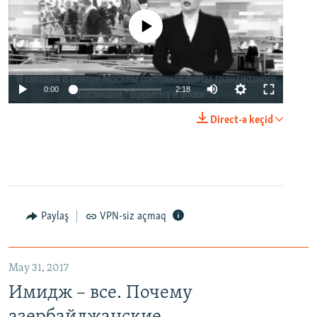
No media source currently available
0:00
2:18
Direct-ə keçid
Paylaş
VPN-siz açmaq
May 31, 2017
Имидж – все. Почему