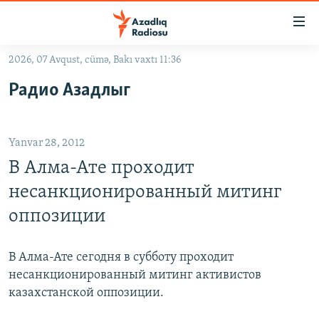
Keçid
linkləri
Əsas
2026, 07 Avqust, cümə, Bakı vaxtı 11:36
məzmuna
GÜNDƏM
Радио Азадлыг
qayıt
#İZAHLA
Əsas
KORRUPSIOMETR
naviqasiyaya
Yanvar 28, 2012
qayıt
#ƏSLINDƏ
Axtarışa
В Алма-Ате проходит
FƏRQƏ BAX
keç
несанкционированный митинг
QANUNI DOĞRU
оппозиции
ARAŞDIRMA
MULTIMEDIA
В Алма-Ате сегодня в субботу проходит
несанкционированный митинг активистов
RADIO ARXIV
VIDEO
казахстанской оппозиции.
HAQQIMIZDA
FOTOQALEREYA
OXU ZALI