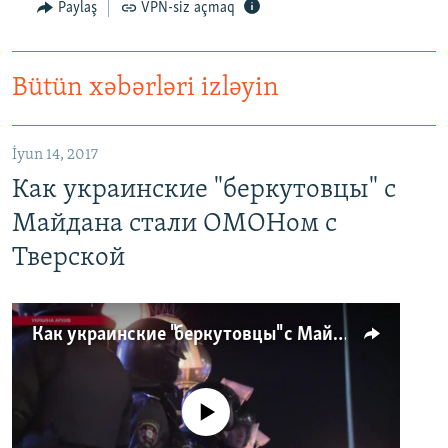
Paylaş
VPN-siz açmaq
Bütün xəbərləri izləyin
İyun 14, 2017
Как украинские "беркутовцы" с
Майдана стали ОМОНом с
Тверской
Как украинские "беркутовцы" с Майдана стали ОМОНом с Тверской
No media source currently available