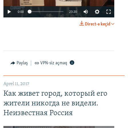
0:00
23:20
Direct-ə keçid
Paylaş
VPN-siz açmaq
Aprel 11, 2017
Как живет город, который его
жители никогда не видели.
Неизвестная Россия