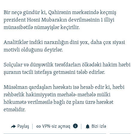
İNFOQRAFIKA
AZƏRBAYCAN ƏDƏBIYYATI KITABXANASI
MISSIYAMIZ
BIZI IZLƏ
Bir neçə gündür ki, Qahirənin mərkəzində keçmiş
KARIKATURA
İSLAM VƏ DEMOKRATIYA
PEŞƏ ETIKASI VƏ JURNALISTIKA STANDARTLARIMIZ
prezident Hosni Mubarakın devrilməsinin 1 illiyi
münasibətilə nümayişlər keçirilir.
İZ - MƏDƏNIYYƏT PROQRAMI
MATERIALLARIMIZDAN ISTIFADƏ
AZADLIQRADIOSU MOBIL TELEFONUNUZDA
RFE/RL-in bütün saytları
Analitiklər indiki narazılığın dini yox, daha çox siyasi
BIZIMLƏ ƏLAQƏ
motivli olduğunu deyirlər.
XƏBƏR BÜLLETENLƏRIMIZ
Solçular və dünyəvilik tərəfdarları ölkədəki hakim hərbi
şuranın təcili istefaya getməsini tələb edirlər.
Müsəlman qardaşları hərəkatı isə hesab edir ki, hərbi
rəhbərlik hakimiyyətin mərhələ-mərhələ mülki
hökumətə verilməsilə bağlı öz planı üzrə hərəkət
etməlidir.
Paylaş
VPN-siz açmaq
Bizi izlə