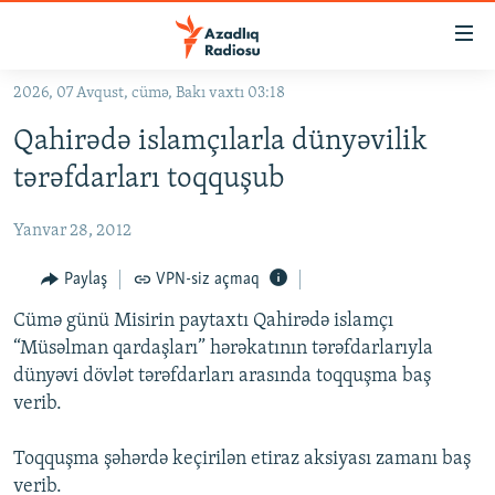
Keçid
linkləri
Əsas
2026, 07 Avqust, cümə, Bakı vaxtı 03:18
məzmuna
GÜNDƏM
Qahirədə islamçılarla dünyəvilik
qayıt
#İZAHLA
Əsas
tərəfdarları toqquşub
KORRUPSIOMETR
naviqasiyaya
qayıt
Yanvar 28, 2012
#ƏSLINDƏ
Axtarışa
FƏRQƏ BAX
Paylaş
VPN-siz açmaq
keç
QANUNI DOĞRU
Cümə günü Misirin paytaxtı Qahirədə islamçı
“Müsəlman qardaşları” hərəkatının tərəfdarlarıyla
ARAŞDIRMA
dünyəvi dövlət tərəfdarları arasında toqquşma baş
MULTIMEDIA
verib.
RADIO ARXIV
VIDEO
Toqquşma şəhərdə keçirilən etiraz aksiyası zamanı baş
HAQQIMIZDA
FOTOQALEREYA
OXU ZALI
verib.