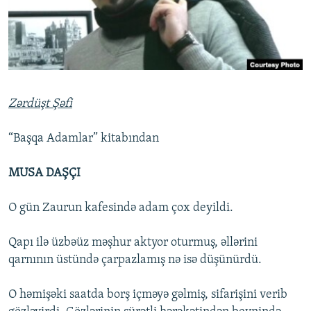
İNFOQRAFIKA
AZƏRBAYCAN ƏDƏBIYYATI KITABXANASI
MISSIYAMIZ
BIZI IZLƏ
KARIKATURA
İSLAM VƏ DEMOKRATIYA
PEŞƏ ETIKASI VƏ JURNALISTIKA STANDARTLARIMIZ
İZ - MƏDƏNIYYƏT PROQRAMI
MATERIALLARIMIZDAN ISTIFADƏ
AZADLIQRADIOSU MOBIL TELEFONUNUZDA
RFE/RL-in bütün saytları
Zərdüşt Şəfi
BIZIMLƏ ƏLAQƏ
“Başqa Adamlar” kitabından
XƏBƏR BÜLLETENLƏRIMIZ
MUSA DAŞÇI
O gün Zaurun kafesində adam çox deyildi.
Qapı ilə üzbəüz məşhur aktyor oturmuş, əllərini
qarnının üstündə çarpazlamış nə isə düşünürdü.
O həmişəki saatda borş içməyə gəlmiş, sifarişini verib