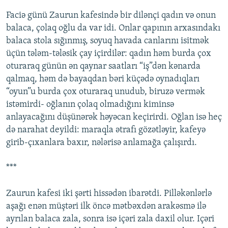
Faciə günü Zaurun kafesində bir dilənçi qadın və onun
balaca, çolaq oğlu da var idi. Onlar qapının arxasındakı
balaca stola sığınmış, soyuq havada canlarını isitmək
üçün tələm-tələsik çay içirdilər: qadın həm burda çox
oturaraq günün ən qaynar saatları “iş”dən kənarda
qalmaq, həm də bayaqdan bəri küçədə oynadıqları
“oyun”u burda çox oturaraq unudub, biruzə vermək
istəmirdi- oğlanın çolaq olmadığını kiminsə
anlayacağını düşünərək həyəcan keçirirdi. Oğlan isə heç
də narahat deyildi: maraqla ətrafı gözətləyir, kafeyə
girib-çıxanlara baxır, nələrisə anlamağa çalışırdı.
***
Zaurun kafesi iki şərti hissədən ibarətdi. Pilləkənlərlə
aşağı enən müştəri ilk öncə mətbəxdən arakəsmə ilə
ayrılan balaca zala, sonra isə içəri zala daxil olur. Içəri