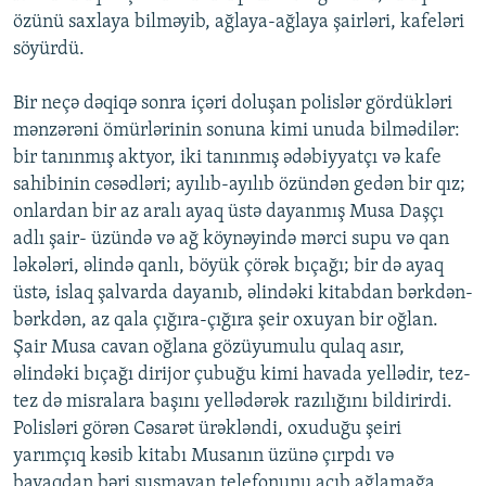
özünü saxlaya bilməyib, ağlaya-ağlaya şairləri, kafeləri
söyürdü.
Bir neçə dəqiqə sonra içəri doluşan polislər gördükləri
mənzərəni ömürlərinin sonuna kimi unuda bilmədilər:
bir tanınmış aktyor, iki tanınmış ədəbiyyatçı və kafe
sahibinin cəsədləri; ayılıb-ayılıb özündən gedən bir qız;
onlardan bir az aralı ayaq üstə dayanmış Musa Daşçı
adlı şair- üzündə və ağ köynəyində mərci supu və qan
ləkələri, əlində qanlı, böyük çörək bıçağı; bir də ayaq
üstə, islaq şalvarda dayanıb, əlindəki kitabdan bərkdən-
bərkdən, az qala çığıra-çığıra şeir oxuyan bir oğlan.
Şair Musa cavan oğlana gözüyumulu qulaq asır,
əlindəki bıçağı dirijor çubuğu kimi havada yellədir, tez-
tez də misralara başını yellədərək razılığını bildirirdi.
Polisləri görən Cəsarət ürəkləndi, oxuduğu şeiri
yarımçıq kəsib kitabı Musanın üzünə çırpdı və
bayaqdan bəri susmayan telefonunu açıb ağlamağa