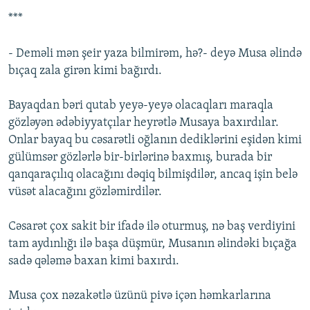
***
- Deməli mən şeir yaza bilmirəm, hə?- deyə Musa əlində
bıçaq zala girən kimi bağırdı.
Bayaqdan bəri qutab yeyə-yeyə olacaqları maraqla
gözləyən ədəbiyyatçılar heyrətlə Musaya baxırdılar.
Onlar bayaq bu cəsarətli oğlanın dediklərini eşidən kimi
gülümsər gözlərlə bir-birlərinə baxmış, burada bir
qanqaraçılıq olacağını dəqiq bilmişdilər, ancaq işin belə
vüsət alacağını gözləmirdilər.
Cəsarət çox sakit bir ifadə ilə oturmuş, nə baş verdiyini
tam aydınlığı ilə başa düşmür, Musanın əlindəki bıçağa
sadə qələmə baxan kimi baxırdı.
Musa çox nəzakətlə üzünü pivə içən həmkarlarına