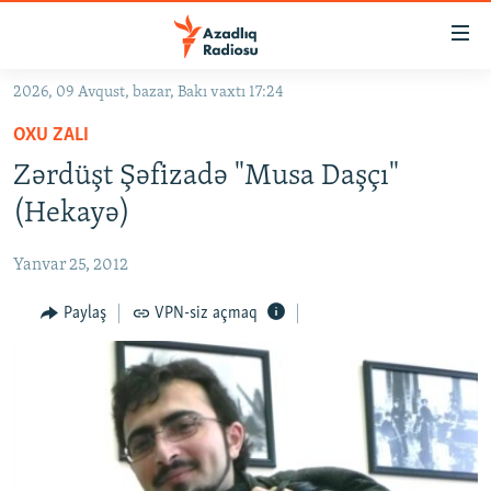
Keçid
linkləri
Əsas
2026, 09 Avqust, bazar, Bakı vaxtı 17:24
məzmuna
GÜNDƏM
OXU ZALI
qayıt
#İZAHLA
Əsas
Zərdüşt Şəfizadə "Musa Daşçı"
KORRUPSIOMETR
naviqasiyaya
(Hekayə)
qayıt
#ƏSLINDƏ
Axtarışa
Yanvar 25, 2012
FƏRQƏ BAX
keç
QANUNI DOĞRU
Paylaş
VPN-siz açmaq
ARAŞDIRMA
MULTIMEDIA
RADIO ARXIV
VIDEO
HAQQIMIZDA
FOTOQALEREYA
OXU ZALI