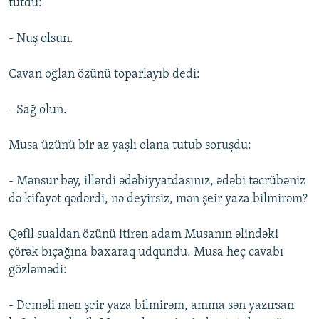
tutdu:
- Nuş olsun.
Cavan oğlan özünü toparlayıb dedi:
- Sağ olun.
Musa üzünü bir az yaşlı olana tutub soruşdu:
- Mənsur bəy, illərdi ədəbiyyatdasınız, ədəbi təcrübəniz
də kifayət qədərdi, nə deyirsiz, mən şeir yaza bilmirəm?
Qəfil sualdan özünü itirən adam Musanın əlindəki
çörək bıçağına baxaraq udqundu. Musa heç cavabı
gözləmədi:
- Deməli mən şeir yaza bilmirəm, amma sən yazırsan