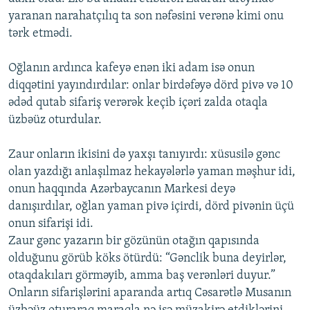
yaranan narahatçılıq ta son nəfəsini verənə kimi onu
tərk etmədi.
Oğlanın ardınca kafeyə enən iki adam isə onun
diqqətini yayındırdılar: onlar birdəfəyə dörd pivə və 10
ədəd qutab sifariş verərək keçib içəri zalda otaqla
üzbəüz oturdular.
Zaur onların ikisini də yaxşı tanıyırdı: xüsusilə gənc
olan yazdığı anlaşılmaz hekayələrlə yaman məşhur idi,
onun haqqında Azərbaycanın Markesi deyə
danışırdılar, oğlan yaman pivə içirdi, dörd pivənin üçü
onun sifarişi idi.
Zaur gənc yazarın bir gözünün otağın qapısında
olduğunu görüb köks ötürdü: “Gənclik buna deyirlər,
otaqdakıları görməyib, amma baş verənləri duyur.”
Onların sifarişlərini aparanda artıq Cəsarətlə Musanın