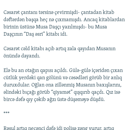
Cəsarət çantanı tərsinə çevirmişdi- çantadan kitab
dəftərdən başqa heç nə çıxmamışdı. Ancaq kitablardan
birinin üstünə Musa Daşçı yazılmışdı- bu Musa
Daşçının “Daş əsri” kitabı idi.
Cəsarət cəld kitabı açıb artıq zala qayıdan Musanın
önündə dayandı.
Elə bu an otağın qapısı açıldı. Gülə-gülə içəridən çıxan
cütlük yerdəki qan gölünü və cəsədləri görüb bir anlıq
duruxdular. Oğlan ona zillənmiş Musanın baxışlarını,
əlindəki bıçağı görüb “qiyamət” qışqırıb qaçdı. Qız isə
bircə dəfə qıy çəkib ağzı üstə düşəməyə düşdü.
***
Rəsul artıq neçənci dəfə idi polisə zəng vurur, artıq