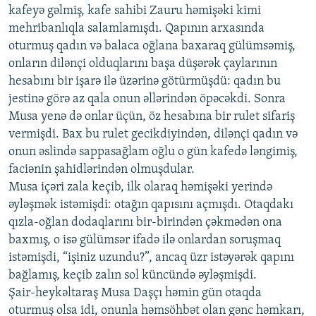
kafeyə gəlmiş, kafe sahibi Zauru həmişəki kimi
mehribanlıqla salamlamışdı. Qapının arxasında
oturmuş qadın və balaca oğlana baxaraq gülümsəmiş,
onların dilənçi olduqlarını başa düşərək çaylarının
hesabını bir işarə ilə üzərinə götürmüşdü: qadın bu
jestinə görə az qala onun əllərindən öpəcəkdi. Sonra
Musa yenə də onlar üçün, öz hesabına bir rulet sifariş
vermişdi. Bax bu rulet gecikdiyindən, dilənçi qadın və
onun əslində sappasağlam oğlu o gün kafedə ləngimiş,
faciənin şahidlərindən olmuşdular.
Musa içəri zala keçib, ilk olaraq həmişəki yerində
əyləşmək istəmişdi: otağın qapısını açmışdı. Otaqdakı
qızla-oğlan dodaqlarını bir-birindən çəkmədən ona
baxmış, o isə gülümsər ifadə ilə onlardan soruşmaq
istəmişdi, “işiniz uzundu?”, ancaq üzr istəyərək qapını
bağlamış, keçib zalın sol küncündə əyləşmişdi.
Şair-heykəltaraş Musa Daşçı həmin gün otaqda
oturmuş olsa idi, onunla həmsöhbət olan gənc həmkarı,