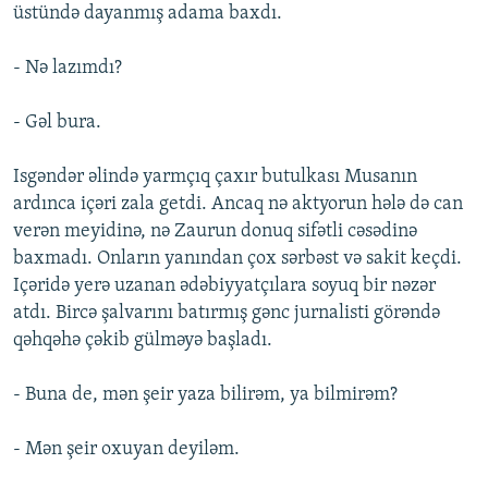
üstündə dayanmış adama baxdı.
- Nə lazımdı?
- Gəl bura.
Isgəndər əlində yarmçıq çaxır butulkası Musanın
ardınca içəri zala getdi. Ancaq nə aktyorun hələ də can
verən meyidinə, nə Zaurun donuq sifətli cəsədinə
baxmadı. Onların yanından çox sərbəst və sakit keçdi.
Içəridə yerə uzanan ədəbiyyatçılara soyuq bir nəzər
atdı. Bircə şalvarını batırmış gənc jurnalisti görəndə
qəhqəhə çəkib gülməyə başladı.
- Buna de, mən şeir yaza bilirəm, ya bilmirəm?
- Mən şeir oxuyan deyiləm.