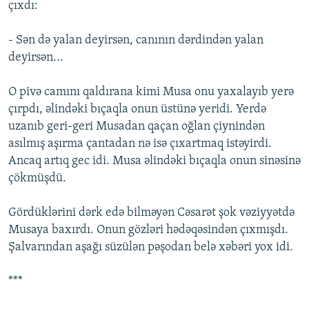
çıxdı:
- Sən də yalan deyirsən, canının dərdindən yalan
deyirsən...
O pivə camını qaldırana kimi Musa onu yaxalayıb yerə
çırpdı, əlindəki bıçaqla onun üstünə yeridi. Yerdə
uzanıb geri-geri Musadan qaçan oğlan çiynindən
asılmış aşırma çantadan nə isə çıxartmaq istəyirdi.
Ancaq artıq gec idi. Musa əlindəki bıçaqla onun sinəsinə
çökmüşdü.
Gördüklərini dərk edə bilməyən Cəsarət şok vəziyyətdə
Musaya baxırdı. Onun gözləri hədəqəsindən çıxmışdı.
Şalvarından aşağı süzülən pəşodan belə xəbəri yox idi.
***