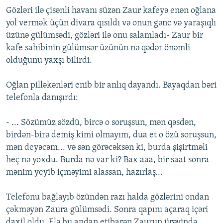
Gözləri ilə çisənli havanı süzən Zaur kafeyə enən oğlana
yol vermək üçün divara qısıldı və onun gənc və yaraşıqlı
üzünə gülümsədi, gözləri ilə onu salamladı- Zaur bir
kafe sahibinin gülümsər üzünün nə qədər önəmli
olduğunu yaxşı bilirdi.
Oğlan pilləkənləri enib bir anlıq dayandı. Bayaqdan bəri
telefonla danışırdı:
- ... Sözümüz sözdü, bircə o soruşsun, mən qəsdən,
birdən-birə demiş kimi olmayım, dua et o özü soruşsun,
mən deyəcəm... və sən görəcəksən ki, burda şişirtməli
heç nə yoxdu. Burda nə var ki? Bax aaa, bir saat sonra
mənim yeyib içməyimi alassan, hazırlaş...
Telefonu bağlayıb özündən razı halda gözlərini ondan
çəkməyən Zaura gülümsədi. Sonra qapını açaraq içəri
daxil oldu. Elə bu andan etibarən Zaurun ürəyində