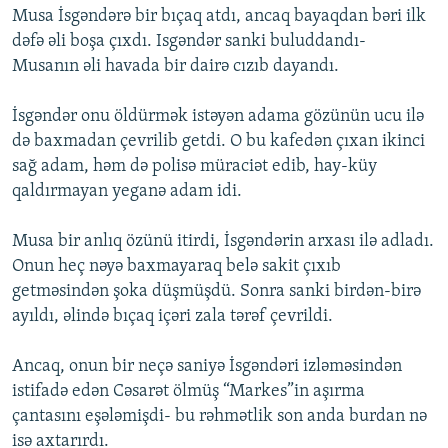
Musa İsgəndərə bir bıçaq atdı, ancaq bayaqdan bəri ilk
dəfə əli boşa çıxdı. Isgəndər sanki buluddandı-
Musanın əli havada bir dairə cızıb dayandı.
İsgəndər onu öldürmək istəyən adama gözünün ucu ilə
də baxmadan çevrilib getdi. O bu kafedən çıxan ikinci
sağ adam, həm də polisə müraciət edib, hay-küy
qaldırmayan yeganə adam idi.
Musa bir anlıq özünü itirdi, İsgəndərin arxası ilə adladı.
Onun heç nəyə baxmayaraq belə sakit çıxıb
getməsindən şoka düşmüşdü. Sonra sanki birdən-birə
ayıldı, əlində bıçaq içəri zala tərəf çevrildi.
Ancaq, onun bir neçə saniyə İsgəndəri izləməsindən
istifadə edən Cəsarət ölmüş “Markes”in aşırma
çantasını eşələmişdi- bu rəhmətlik son anda burdan nə
isə axtarırdı.