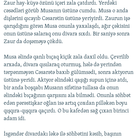
Zaur hay-küyə özünü içəri zala çatdırdı. Yerdəki
cəsədləri görüb Musanın üstünə cumdu. Musa o anda
dişlərini qıcayıb Cəsarətin üstünə yeriyirdi. Zaurun işə
qarışdığını görən Musa onunla yaxalaşdı, ağır çəkisini
onun üstünə salaraq onu divara sıxdı. Bir saniyə sonra
Zaur da doşəməyə çökdü.
Musa əlində qanlı bıçaq kiçik zala daxil oldu. Çevrilib
arxada, divara qısılaraq oturmuş, hələ də yerindən
tərpənməyən Cəsarətə baxıb gülümsədi, sonra aktyorun
üstünə yeridi. Aktyor əlindəki qaşığı supun içinə atdı,
bir anda boşqabı Musann sifətinə tullasa da onun
əlindəki bıçağının qarşısını ala bilmədi. Onunla söhbət
edən pərəstişkar oğlan isə artıq çoxdan pilləkən boyu
qışqıra-qışqıra qaçırdı. O bu kafedən sağ çıxan birinci
adam idi.
İsgəndər divardakı ləkə ilə söhbətini kəsib, başının