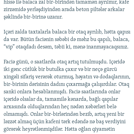
hissə ilə balaca zal bir-birindən tamamən ayrılmır, kafe
zirzəmidə yerləşdiyindən arada beton piltələr arkalar
şəklində bir-birinə uzanır.
Içəri zalda taxtalarla balaca bir otaq ayrılıb, hətta qapısı
da var. Bütün faciənin səbəbi də məhz bu qapılı, balaca,
“vip” otaqdadı desəm, təbii ki, mənə inanmayacaqsınız.
Faciə günü, o saatlarda otaq artıq tutulmuşdu. Içəridə
iki gənc cütlük bir butulka çaxır və bir neçə gürcü
xingəli sifariş verərək oturmuş, həyatın və dodaqlarının,
bir-birinin dərisinin dadını çıxarmağa çalışırdılar. Otaq
sanki onlara hesablanmışdı. Faciə saatlarında onlar
içəridə olsalar da, tamamilə kənarda, bağlı qapılar
arxasında olduqlarından heç nədən xəbərləri belə
olmamışdı. Onlar bir-birlərindən bezib, artıq yeni bir
ləzzət almaq üçün kafeni tərk edəndə nə baş verdiyini
görərək heyrətlənmişdilər. Hətta oğlan qiyamətin