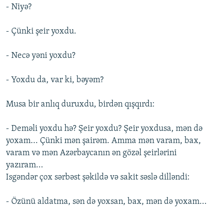
- Niyə?
- Çünki şeir yoxdu.
- Necə yəni yoxdu?
- Yoxdu da, var ki, bəyəm?
Musa bir anlıq duruxdu, birdən qışqırdı:
- Deməli yoxdu hə? Şeir yoxdu? Şeir yoxdusa, mən də
yoxam... Çünki mən şairəm. Amma mən varam, bax,
varam və mən Azərbaycanın ən gözəl şeirlərini
yazıram...
Isgəndər çox sərbəst şəkildə və sakit səslə dilləndi:
- Özünü aldatma, sən də yoxsan, bax, mən də yoxam...