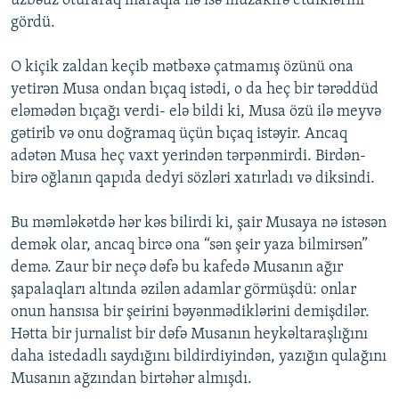
üzbəüz oturaraq maraqla nə isə müzakirə etdiklərini
gördü.
O kiçik zaldan keçib mətbəxə çatmamış özünü ona
yetirən Musa ondan bıçaq istədi, o da heç bir tərəddüd
eləmədən bıçağı verdi- elə bildi ki, Musa özü ilə meyvə
gətirib və onu doğramaq üçün bıçaq istəyir. Ancaq
adətən Musa heç vaxt yerindən tərpənmirdi. Birdən-
birə oğlanın qapıda dedyi sözləri xatırladı və diksindi.
Bu məmləkətdə hər kəs bilirdi ki, şair Musaya nə istəsən
demək olar, ancaq bircə ona “sən şeir yaza bilmirsən”
demə. Zaur bir neçə dəfə bu kafedə Musanın ağır
şapalaqları altında əzilən adamlar görmüşdü: onlar
onun hansısa bir şeirini bəyənmədiklərini demişdilər.
Hətta bir jurnalist bir dəfə Musanın heykəltaraşlığını
daha istedadlı saydığını bildirdiyindən, yazığın qulağını
Musanın ağzından birtəhər almışdı.