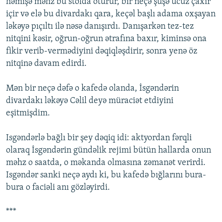
həmişə məhz bu stolda oturur, bir neçə şüşə ucuz çaxır
içir və elə bu divardakı qara, keçəl başlı adama oxşayan
ləkəyə pıçıltı ilə nəsə danışırdı. Danışarkən tez-tez
nitqini kəsir, oğrun-oğrun ətrafına baxır, kiminsə ona
fikir verib-vermədiyini dəqiqləşdirir, sonra yenə öz
nitqinə davam edirdi.
Mən bir neçə dəfə o kafedə olanda, İsgəndərin
divardakı ləkəyə Cəlil deyə müraciət etdiyini
eşitmişdim.
Isgəndərlə bağlı bir şey dəqiq idi: aktyordan fərqli
olaraq İsgəndərin gündəlik rejimi bütün hallarda onun
məhz o saatda, o məkanda olmasına zəmanət verirdi.
Isgəndər sanki neçə aydı ki, bu kafedə bığlarını bura-
bura o faciəli anı gözləyirdi.
***