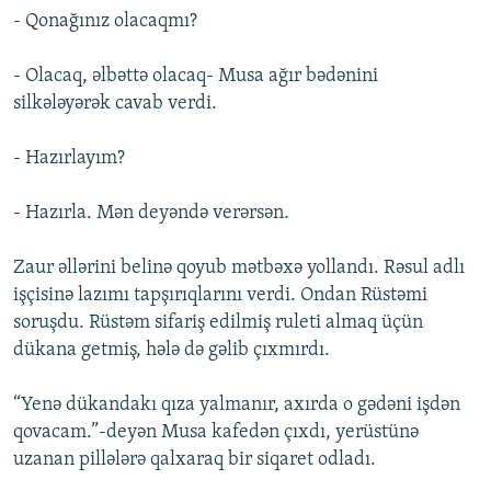
- Qonağınız olacaqmı?
- Olacaq, əlbəttə olacaq- Musa ağır bədənini
silkələyərək cavab verdi.
- Hazırlayım?
- Hazırla. Mən deyəndə verərsən.
Zaur əllərini belinə qoyub mətbəxə yollandı. Rəsul adlı
işçisinə lazımı tapşırıqlarını verdi. Ondan Rüstəmi
soruşdu. Rüstəm sifariş edilmiş ruleti almaq üçün
dükana getmiş, hələ də gəlib çıxmırdı.
“Yenə dükandakı qıza yalmanır, axırda o gədəni işdən
qovacam.”-deyən Musa kafedən çıxdı, yerüstünə
uzanan pillələrə qalxaraq bir siqaret odladı.