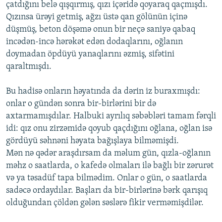
çatdığını belə qışqırmış, qızı içəridə qoyaraq qaçmışdı.
Qızınsa ürəyi getmiş, ağzı üstə qan gölünün içinə
düşmüş, beton döşəmə onun bir neçə saniyə qabaq
incədən-incə hərəkət edən dodaqlarını, oğlanın
doymadan öpdüyü yanaqlarını əzmiş, sifətini
qaraltmışdı.
Bu hadisə onların həyatında da dərin iz buraxmışdı:
onlar o gündən sonra bir-birlərini bir də
axtarmamışdılar. Halbuki ayrılıq səbəbləri tamam fərqli
idi: qız onu zirzəmidə qoyub qaçdığını oğlana, oğlan isə
gördüyü səhnəni həyata bağışlaya bilməmişdi.
Mən nə qədər araşdırsam da məlum gün, qızla-oğlanın
məhz o saatlarda, o kafedə olmaları ilə bağlı bir zərurət
və ya təsadüf tapa bilmədim. Onlar o gün, o saatlarda
sadəcə ordaydılar. Başları da bir-birlərinə bərk qarışıq
olduğundan çöldən gələn səslərə fikir verməmişdilər.