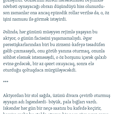
gözləyirdi. Gözlərinin sürətli hərəkətindən beynində
növbəti oynayacağı obrazı düşündüyü hiss olunurdu-
son zamanlar ona ancaq epizodik rollar verilsə də, o, öz
işini namusu ilə görmək istəyirdi.
Əslində, hər gününü müəyyən rejimlə yaşayan bu
aktyor, o günün faciəsini yaşamamalıydı. Əgər
pərəstişkarlarından biri bu zirzəmi-kafeyə təsadüfən
gəlib çıxmasaydı, onu görüb yanına oturmaq, onunla
söhbət eləmək istəməsəydi, o öz borşunu içərək qalxıb
evinə gedəcək, bir az qəzet oxuyacaq, sonra elə
oturduğu qoltuqdaca mürgüləyəcəkdi.
***
Aktyordan bir stol sağda, üzünü divara çevirib oturmuş
əyyaşın adı İsgəndərdi- böyük, pala bığları vardı.
Iskəndər hər gün bir neçə saatını bu kafedə keçirir,