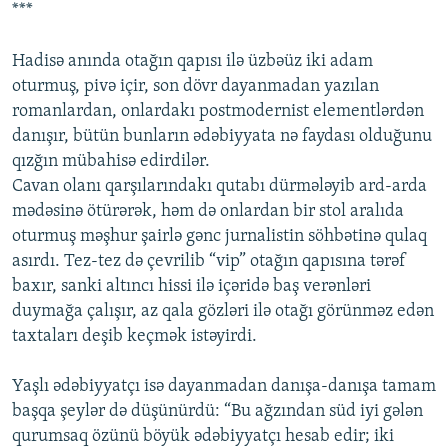
***
Hadisə anında otağın qapısı ilə üzbəüz iki adam
oturmuş, pivə içir, son dövr dayanmadan yazılan
romanlardan, onlardakı postmodernist elementlərdən
danışır, bütün bunların ədəbiyyata nə faydası olduğunu
qızğın mübahisə edirdilər.
Cavan olanı qarşılarındakı qutabı dürmələyib ard-arda
mədəsinə ötürərək, həm də onlardan bir stol aralıda
oturmuş məşhur şairlə gənc jurnalistin söhbətinə qulaq
asırdı. Tez-tez də çevrilib “vip” otağın qapısına tərəf
baxır, sanki altıncı hissi ilə içəridə baş verənləri
duymağa çalışır, az qala gözləri ilə otağı görünməz edən
taxtaları deşib keçmək istəyirdi.
Yaşlı ədəbiyyatçı isə dayanmadan danışa-danışa tamam
başqa şeylər də düşünürdü: “Bu ağzından süd iyi gələn
qurumsaq özünü böyük ədəbiyyatçı hesab edir; iki