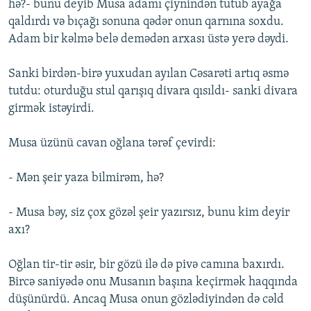
hə?- bunu deyib Musa adamı çiynindən tutub ayağa
qaldırdı və bıçağı sonuna qədər onun qarnına soxdu.
Adam bir kəlmə belə demədən arxası üstə yerə dəydi.
Sanki birdən-birə yuxudan ayılan Cəsarəti artıq əsmə
tutdu: oturduğu stul qarışıq divara qısıldı- sanki divara
girmək istəyirdi.
Musa üzünü cavan oğlana tərəf çevirdi:
- Mən şeir yaza bilmirəm, hə?
- Musa bəy, siz çox gözəl şeir yazırsız, bunu kim deyir
axı?
Oğlan tir-tir əsir, bir gözü ilə də pivə camına baxırdı.
Bircə saniyədə onu Musanın başına keçirmək haqqında
düşünürdü. Ancaq Musa onun gözlədiyindən də cəld