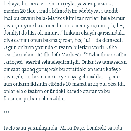
hekayə, bir neçə essefason şeylər yazaraq, özünü,
mənim 20 ildə tanıda bilmədiyim ədəbiyyata tandıb-
indi bu cavanı bala-Markes kimi tanıyırlar; hələ bunun
pivə içməyinə bax, mən birini içməmiş, üçünü içib, heç
dəmliyi də hiss olunmur...” İmkanı olsaydı qarşısındakı
pivə camını onun başına çırpar, heç “uff” da deməzdi.
O gün onların yaxındakı teatra biletləri vardı. Ölkə
teatrlarından biri ilk dəfə Markesin “Gözlənilməz qətlin
tarixçəsi” əsərini səhnələşdirmişdi. Onlar isə tamaşadan
bir saat qabaq görüşərək bu ətrafdakı ən ucuz kafeyə
pivə içib, bir loxma nə isə yeməyə gəlmişdilər. Əgər o
gün onların ikisinin cibində 10 manat artıq pul olsa idi,
onlar elə o teatrın önündəki kafedə oturar və bu
faciənin qurbanı olmazdılar.
***
Faciə saatı yaxınlaşanda, Musa Daşçı həmişəki saatda