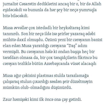
jurnalist Cəsarətin dediklərini ancaq bir o, bir də Allah
eşidəcəkdi və bununla da hər şey bir neçə yumruqla
bitə biləcəkdi.
Musa əvvəllər çox istedadlı bir heykəltaraş kimi
tanınırdı. Son bir neçə ildə isə şeirlər yazaraq ədəbi
mühitə daxil olmuşdu. Özünü yeni bir cərəyanın banisi
elan edən Musa yaratdığı cərəyana “Daş” adını
vermişdi. Bu cərəyanın hələ ki ondan başqa heç bir
tərəfdarı olmasa da, bir çox tənqidçilərin fikrincə bu
cərəyan tezliklə bütün Azərbaycanda vüsət alacaqdı
Musa ağır çəkisini plastmas stulda tarazlamağa
çalışaraq stulun çıxardığı səsdən şeir düzəltməyin
mümkün olub-olmadığını düşünürdü.
Zaur həmişəki kimi ilk öncə ona çay gətirdi.