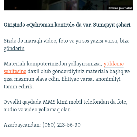
İNFOQRAFIKA
AZƏRBAYCAN ƏDƏBIYYATI KITABXANASI
MISSIYAMIZ
BIZI IZLƏ
KARIKATURA
İSLAM VƏ DEMOKRATIYA
PEŞƏ ETIKASI VƏ JURNALISTIKA STANDARTLARIMIZ
Girişində «Qəhrəman kontrol» da var. Sumqayıt şəhəri.
İZ - MƏDƏNIYYƏT PROQRAMI
MATERIALLARIMIZDAN ISTIFADƏ
AZADLIQRADIOSU MOBIL TELEFONUNUZDA
RFE/RL-in bütün saytları
Sizdə də maraqlı video, foto və ya səs yazısı varsa, bizə
göndərin
BIZIMLƏ ƏLAQƏ
XƏBƏR BÜLLETENLƏRIMIZ
Materialı kompüterinizdən yollayırsınızsa,
yükləmə
səhifəsinə
daxil olub göndərdiyiniz materiala başlıq və
qısa məzmun əlavə edin. Ehtiyac varsa, anonimliyi
təmin edirik.
Əvvəlki qaydada MMS kimi mobil telefondan da foto,
audio və video yollamaq olar.
Azərbaycandan:
(050) 213-56-30