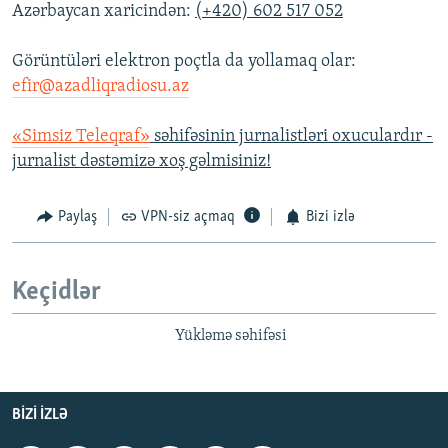
Azərbaycan xaricindən:
(+420) 602 517 052
Görüntüləri elektron poçtla da yollamaq olar:
efir@azadliqradiosu.az
«Simsiz Teleqraf»
səhifəsinin jurnalistləri oxuculardır -
jurnalist dəstəmizə xoş gəlmisiniz!
Paylaş
VPN-siz açmaq
Bizi izlə
Keçidlər
Yükləmə səhifəsi
BIZI IZLƏ